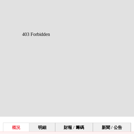
概況
明細
財報 / 籌碼
新聞 / 公告