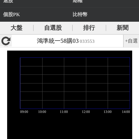
選股
期權
個股PK
比特幣
大盤
自選股
排行
新聞
鴻準統一58購03
+自選
033553