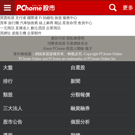
登入
註冊
PChome首頁
線上購物
24h購物
書店
露天拍賣
比比昂代購
新聞
/
氣象
股市
個人新聞台
廣告刊登
加入聯播網
全球購物
買賣租屋
支付連
國際連
Pi 拍錢包
旅遊
服務中心
買車
旅行團
汽車險推薦
線上麻將
雜誌
星座命理
會員中心
一元簡訊
直播達人
數位憑證
企業簡訊
買網址
虛擬主機
企業郵件
廣告刊登
隱私權聲明
消費者保護
兒童網路安全
About PChome
投資人聯絡
徵才
著作權保護
｜網路家庭版權所有、轉載必究
‧Copyright PChome Online
PChome Online and PChome are trademarks of PChome Online Inc.
大盤
自選股
排行
新聞
類股
分類報價
三大法人
融資融券
股市公告
個股分析