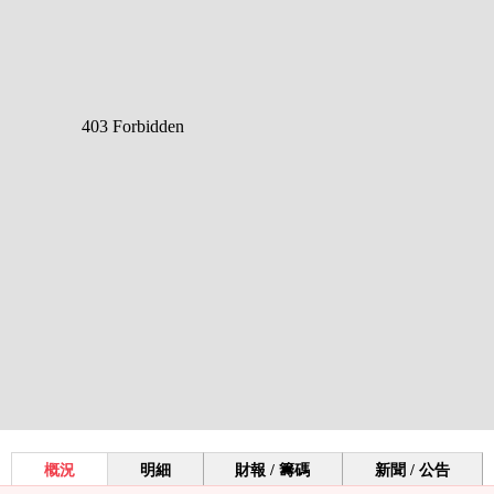
概況
明細
財報 / 籌碼
新聞 / 公告