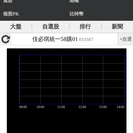
選股
期權
個股PK
比特幣
大盤
自選股
排行
新聞
佳必琪統一58購01
+自選
033587