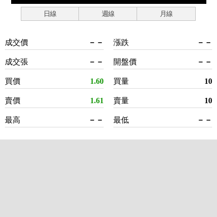
日線
週線
月線
成交價
－－
漲跌
－－
成交張
－－
開盤價
－－
買價
1.60
買量
10
賣價
1.61
賣量
10
最高
－－
最低
－－