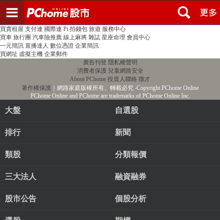
登入
註冊
PChome首頁
線上購物
24h購物
書店
露天拍賣
比比昂代購
新聞
/
氣象
股市
個人新聞台
廣告刊登
加入聯播網
全球購物
買賣租屋
支付連
國際連
Pi 拍錢包
旅遊
服務中心
買車
旅行團
汽車險推薦
線上麻將
雜誌
星座命理
會員中心
一元簡訊
直播達人
數位憑證
企業簡訊
買網址
虛擬主機
企業郵件
廣告刊登
隱私權聲明
消費者保護
兒童網路安全
About PChome
投資人聯絡
徵才
著作權保護
｜網路家庭版權所有、轉載必究
‧Copyright PChome Online
PChome Online and PChome are trademarks of PChome Online Inc.
大盤
自選股
排行
新聞
類股
分類報價
三大法人
融資融券
股市公告
個股分析