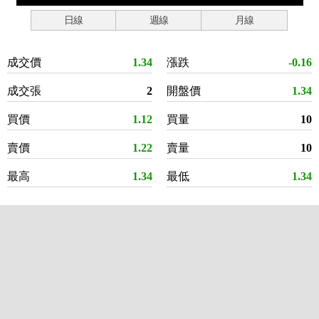
日線
週線
月線
成交價
1.34
漲跌
-0.16
成交張
2
開盤價
1.34
買價
1.12
買量
10
賣價
1.22
賣量
10
最高
1.34
最低
1.34