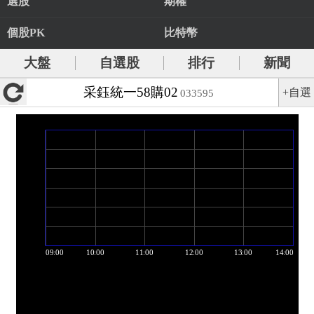
選股
期權
個股PK
比特幣
大盤
自選股
排行
新聞
采鈺統一58購02
+自選
033595