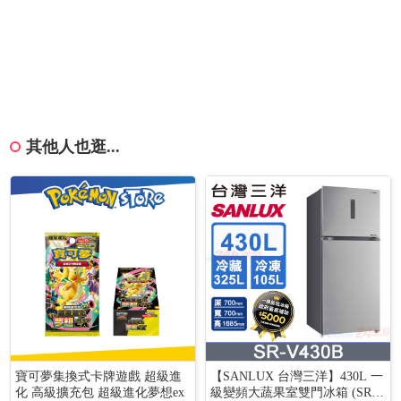
其他人也逛...
寶可夢集換式卡牌遊戲 超級進
【SANLUX 台灣三洋】430L 一
化 高級擴充包 超級進化夢想ex
級變頻大蔬果室雙門冰箱 (SR-V