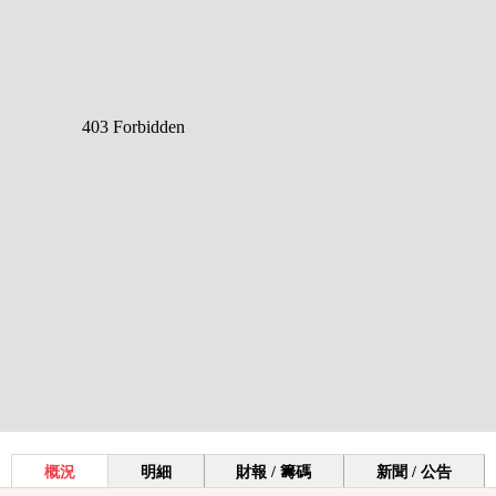
概況
明細
財報 / 籌碼
新聞 / 公告