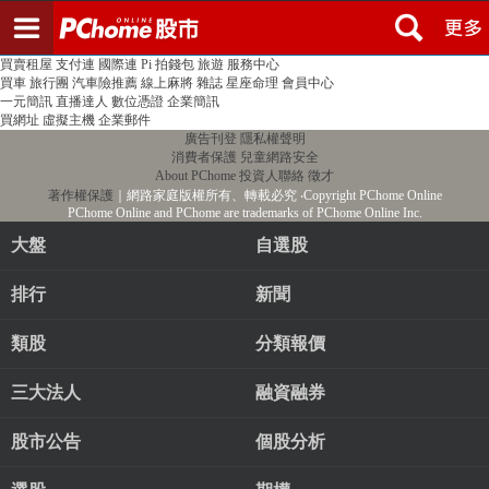
登入
註冊
PChome首頁
線上購物
24h購物
書店
露天拍賣
比比昂代購
新聞
/
氣象
股市
個人新聞台
廣告刊登
加入聯播網
全球購物
買賣租屋
支付連
國際連
Pi 拍錢包
旅遊
服務中心
買車
旅行團
汽車險推薦
線上麻將
雜誌
星座命理
會員中心
一元簡訊
直播達人
數位憑證
企業簡訊
買網址
虛擬主機
企業郵件
廣告刊登
隱私權聲明
消費者保護
兒童網路安全
About PChome
投資人聯絡
徵才
著作權保護
｜網路家庭版權所有、轉載必究
‧Copyright PChome Online
PChome Online and PChome are trademarks of PChome Online Inc.
大盤
自選股
排行
新聞
類股
分類報價
三大法人
融資融券
股市公告
個股分析