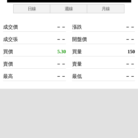
日線
週線
月線
成交價
－－
漲跌
－－
成交張
－－
開盤價
－－
買價
5.30
買量
150
賣價
－－
賣量
－－
最高
－－
最低
－－