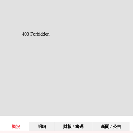
概況
明細
財報 / 籌碼
新聞 / 公告