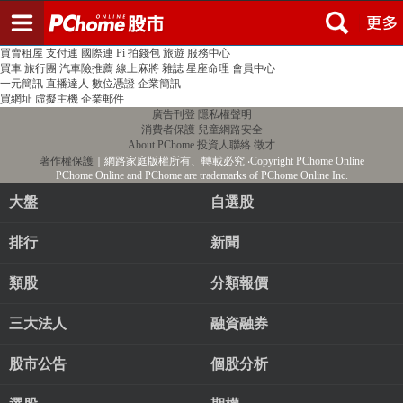
登入
註冊
PChome首頁
線上購物
24h購物
書店
露天拍賣
比比昂代購
新聞
/
氣象
股市
個人新聞台
廣告刊登
加入聯播網
全球購物
買賣租屋
支付連
國際連
Pi 拍錢包
旅遊
服務中心
買車
旅行團
汽車險推薦
線上麻將
雜誌
星座命理
會員中心
一元簡訊
直播達人
數位憑證
企業簡訊
買網址
虛擬主機
企業郵件
廣告刊登
隱私權聲明
消費者保護
兒童網路安全
About PChome
投資人聯絡
徵才
著作權保護
｜網路家庭版權所有、轉載必究
‧Copyright PChome Online
PChome Online and PChome are trademarks of PChome Online Inc.
大盤
自選股
排行
新聞
類股
分類報價
三大法人
融資融券
股市公告
個股分析