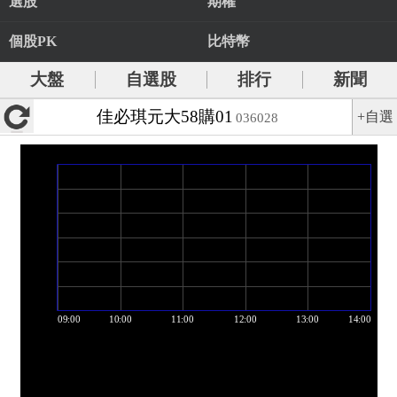
選股
期權
個股PK
比特幣
大盤
自選股
排行
新聞
佳必琪元大58購01
+自選
036028