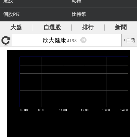
選股
期權
個股PK
比特幣
大盤
自選股
排行
新聞
欣大健康
+自選
N
4198