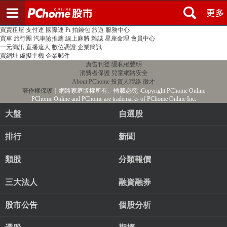
登入
註冊
PChome首頁
線上購物
24h購物
書店
露天拍賣
比比昂代購
新聞
/
氣象
股市
個人新聞台
廣告刊登
加入聯播網
全球購物
買賣租屋
支付連
國際連
Pi 拍錢包
旅遊
服務中心
買車
旅行團
汽車險推薦
線上麻將
雜誌
星座命理
會員中心
一元簡訊
直播達人
數位憑證
企業簡訊
買網址
虛擬主機
企業郵件
廣告刊登
隱私權聲明
消費者保護
兒童網路安全
About PChome
投資人聯絡
徵才
著作權保護
｜網路家庭版權所有、轉載必究
‧Copyright PChome Online
PChome Online and PChome are trademarks of PChome Online Inc.
大盤
自選股
排行
新聞
類股
分類報價
三大法人
融資融券
股市公告
個股分析