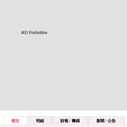
概況
明細
財報 / 籌碼
新聞 / 公告