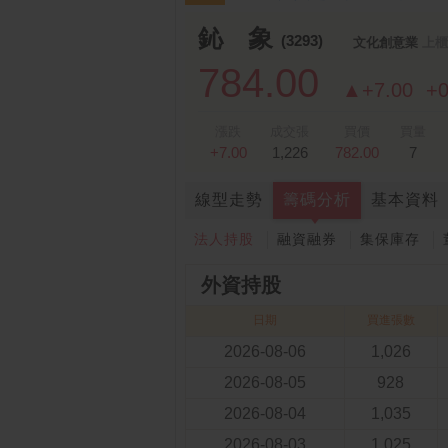
跌停排行：
永悅健康-創
25.25 -2.80
1
2
鈊 象
(3293)
文化創意業
上櫃
784.00
▲+7.00
+
漲跌
成交張
買價
買量
+7.00
1,226
782.00
7
線型走勢
籌碼分析
基本資料
法人持股
融資融券
集保庫存
外資持股
日期
買進張數
2026-08-06
1,026
2026-08-05
928
2026-08-04
1,035
2026-08-03
1,025