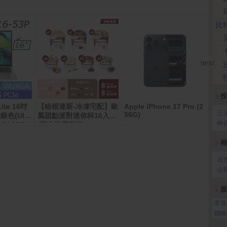
比
投
Lite 16吋
【哈根達斯-冷凍宅配】歐
Apple iPhone 17 Pro (2
【享
‧
三
56G)
色(Ultr
風甜點派對迷你杯16入組
卡5
‧
外
B/512GB/
(官方旗艦直送)
3P-57B8)
相
‧
台
‧
公
股
‧
常見
‧
聯絡