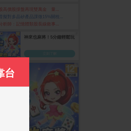
股高價股撐盤再現雙萬金 量...
普擬對多晶矽產品課徵15%關稅...
分析師：記憶體類股長線敘事...