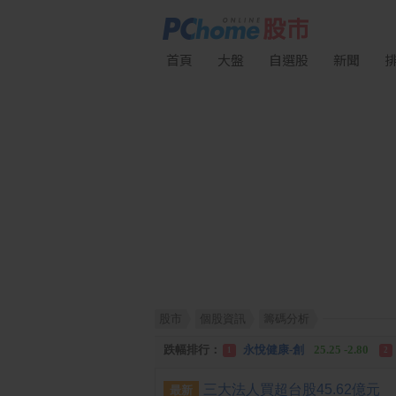
首頁
大盤
自選股
新聞
股市
個股資訊
籌碼分析
漲幅排行：
統 新
187.00 +17.00
1
2
跌幅排行：
永悅健康-創
25.25 -2.80
1
2
漲停排行：
統 新
187.00 +17.00
1
2
三大法人買超台股45.62億元
最新