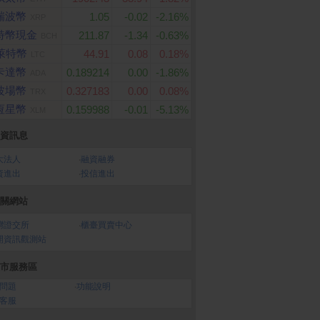
瑞波幣
1.05
-0.02
-2.16%
XRP
特幣現金
211.87
-1.34
-0.63%
BCH
萊特幣
44.91
0.08
0.18%
LTC
卡達幣
0.189214
0.00
-1.86%
ADA
波場幣
0.327183
0.00
0.08%
TRX
恆星幣
0.159988
-0.01
-5.13%
XLM
資訊息
樂券】全家虛擬禮物
ASUS ROG Strix XG27A
POCO F8 Ultra 16GB
大法人
‧
融資融券
CS 27型 HDR電競螢幕(2
2GB
0元
資進出
‧
投信進出
7型/2K/180Hz/1ms/HDM
I/DP/IPS/Type-C)
關網站
灣證交所
‧
櫃臺買賣中心
開資訊觀測站
市服務區
問題
‧
功能說明
客服