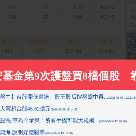
64
-4
616
0.22%
‧
台
261
22
620
0.22%
‧
川
‧
美
賣出張數
買賣超張數
持有張數
持股比率
471
671
102,698
36.44%
391
601
102,027
36.20%
849
231
101,192
35.91%
978
113
100,784
35.76%
1,116
2,179
100,601
35.69%
大法人買進張數
投信
自營商