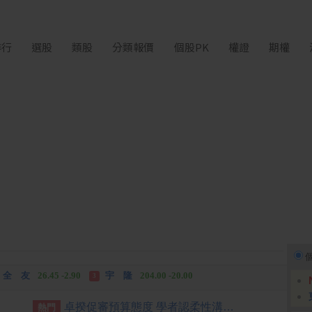
排行
選股
類股
分類報價
個股PK
權證
期權
富世達
1,760.00 +160.00
吉祥全
31.95 +2.90
3
全 友
26.45 -2.90
宇 隆
204.00 -20.00
3
富世達
1,760.00 +160.00
吉祥全
31.95 +2.90
3
卓揆促審預算態度 學者認柔性溝通較有效
熱門