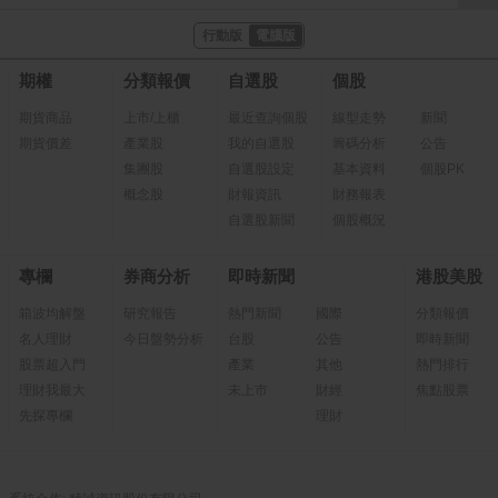
行動版
電腦版
期權
分類報價
自選股
個股
期貨商品
上市/上櫃
最近查詢個股
線型走勢
新聞
期貨價差
產業股
我的自選股
籌碼分析
公告
集團股
自選股設定
基本資料
個股PK
概念股
財報資訊
財務報表
自選股新聞
個股概況
專欄
券商分析
即時新聞
港股美股
箱波均解盤
研究報告
熱門新聞
國際
分類報價
名人理財
今日盤勢分析
台股
公告
即時新聞
股票超入門
產業
其他
熱門排行
理財我最大
未上市
財經
焦點股票
先探專欄
理財