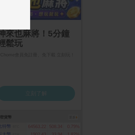
密貨幣
更多
比特幣
64563.22
508.34
0.79%
BTC
以太幣
1902.43
33.94
1.82%
ETH