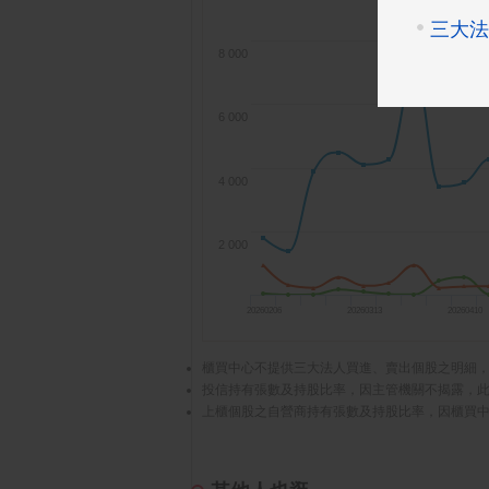
8 000
6 000
4 000
2 000
20260206
20260313
20260410
櫃買中心不提供三大法人買進、賣出個股之明細
投信持有張數及持股比率，因主管機關不揭露，
上櫃個股之自營商持有張數及持股比率，因櫃買