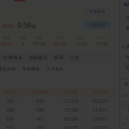
全 友
26.45 -2.90
熱
更新報價
9.56
+ 加自選
0.90%
億
賣價
賣量
開盤
最高
最低
昨收
784.00
4
777.00
785.00
770.00
777.00
財務報表
個股概況
新聞
公告
董監持股
申報轉讓
主力進出
最
2
賣出張數
買賣超張數
持有張數
持股比率
最近
393
633
71,019
25.20%
330
598
70,386
24.97%
634
402
69,554
24.68%
『最
登入
819
206
68,975
24.47%