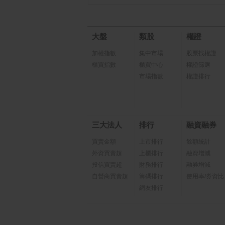
大盤
類股
權證
加權指數
集中市場
股票找權證
櫃買指數
櫃買中心
權證篩選
市場指數
權證排行
三大法人
排行
融資融券
買賣金額
上市排行
餘額統計
外資買賣超
上櫃排行
融資增減
投信買賣超
財務排行
融券增減
自營商買賣超
籌碼排行
使用率/券資比
網友排行