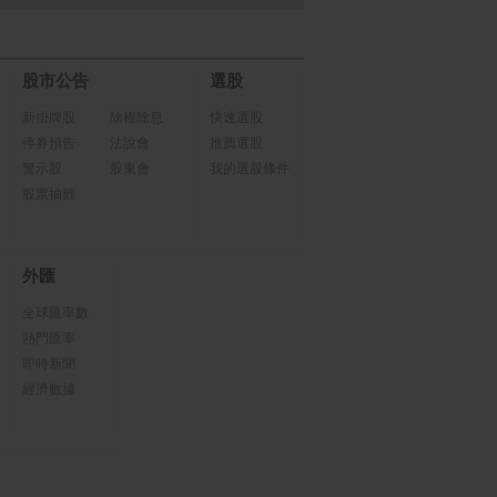
股市公告
選股
新掛牌股
除權除息
快速選股
停券預告
法說會
推薦選股
警示股
股東會
我的選股條件
股票抽籤
外匯
全球匯率數
熱門匯率
即時新聞
經濟數據