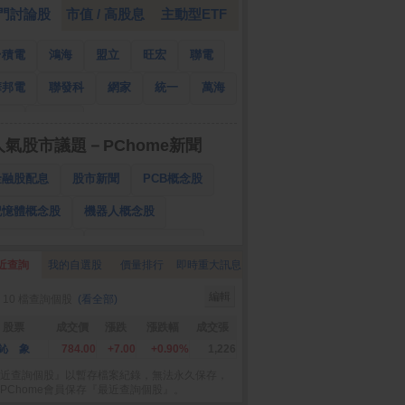
門討論股
市值 / 高股息
主動型ETF
台積電
鴻海
盟立
旺宏
聯電
華邦電
聯發科
網家
統一
萬海
南亞
國泰金
人氣股市議題－PChome新聞
金融股配息
股市新聞
PCB概念股
記憶體概念股
機器人概念股
低軌衛星概念股
CPO、BBU概念股
近查詢
我的自選股
價量排行
即時重大訊息
025金融股配息
AI眼鏡概念股
編輯
 10 檔查詢個股
(看全部)
降息概念股
儲能概念股
甲骨文概念股
股票
成交價
漲跌
漲跌幅
成交張
股東會紀念品
鈊 象
784.00
+7.00
+0.90%
1,226
近查詢個股』以暫存檔案紀錄，無法永久保存，
PChome會員保存『最近查詢個股』。