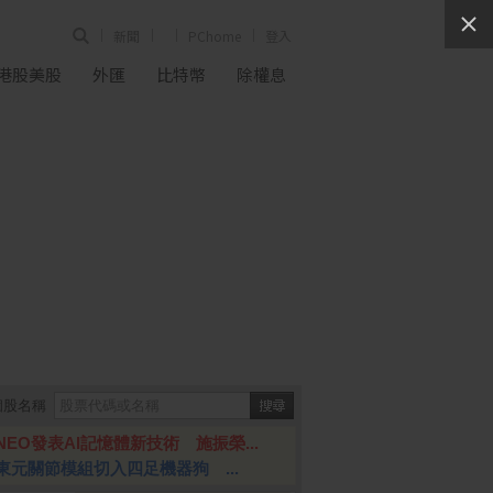
新聞
PChome
登入
港股美股
外匯
比特幣
除權息
個股名稱
NEO發表AI記憶體新技術 施振榮...
東元關節模組切入四足機器狗 ...