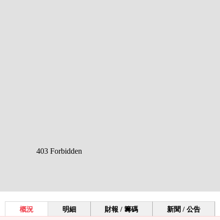
概況
明細
財報 / 籌碼
新聞 / 公告