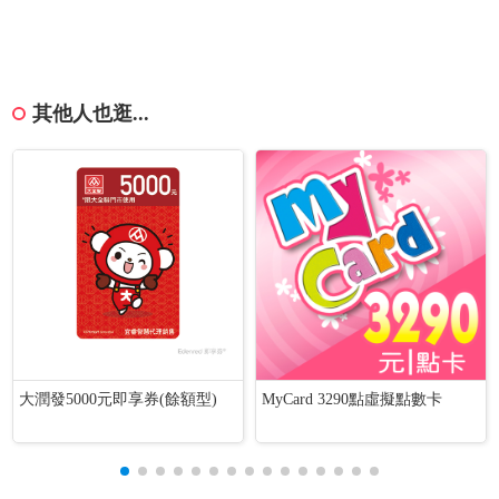
其他人也逛...
大潤發5000元即享券(餘額型)
MyCard 3290點虛擬點數卡