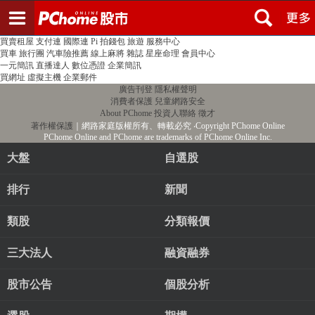
登入
註冊
PChome首頁
線上購物
24h購物
書店
露天拍賣
比比昂代購
新聞
/
氣象
股市
個人新聞台
廣告刊登
加入聯播網
全球購物
買賣租屋
支付連
國際連
Pi 拍錢包
旅遊
服務中心
買車
旅行團
汽車險推薦
線上麻將
雜誌
星座命理
會員中心
一元簡訊
直播達人
數位憑證
企業簡訊
買網址
虛擬主機
企業郵件
廣告刊登
隱私權聲明
消費者保護
兒童網路安全
About PChome
投資人聯絡
徵才
著作權保護
｜網路家庭版權所有、轉載必究
‧Copyright PChome Online
PChome Online and PChome are trademarks of PChome Online Inc.
大盤
自選股
排行
新聞
類股
分類報價
三大法人
融資融券
股市公告
個股分析