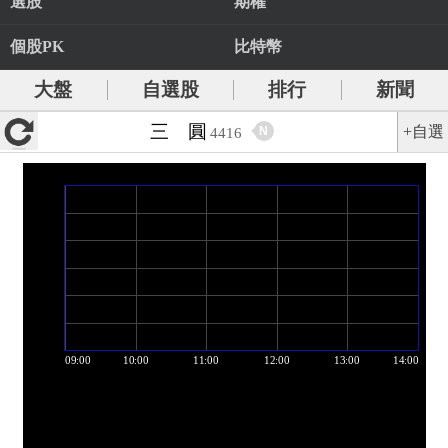
選股
期權
個股PK
比特幣
大盤
自選股
排行
新聞
三 圓
+自選
N
4416