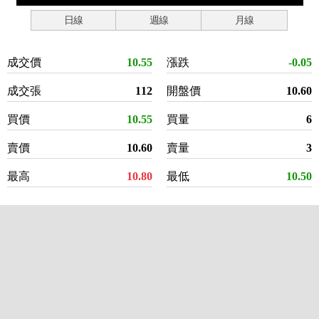
日線
週線
月線
成交價
10.55
漲跌
-0.05
成交張
112
開盤價
10.60
買價
10.55
買量
6
賣價
10.60
賣量
3
最高
10.80
最低
10.50