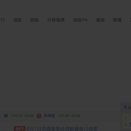
排行
選股
類股
分類報價
個股PK
權證
期權
中化生
35.75 +3.25
柏 騰
28.15 +2.55
2
3
 鍵
236.50 -26.00
禾伸堂
535.00 -58.00
3
 湖
11,110.00 +1,010.00
柏 騰
28.15 +2.55
3
[公告] 緯致:公告本公司名稱由「緯創軟體股份有限公司」更名為「緯致科技股份有限公司」，公告期間：115年6月2日至115年9月1日。
8月7日美國重要經濟數據每日摘要
熱門