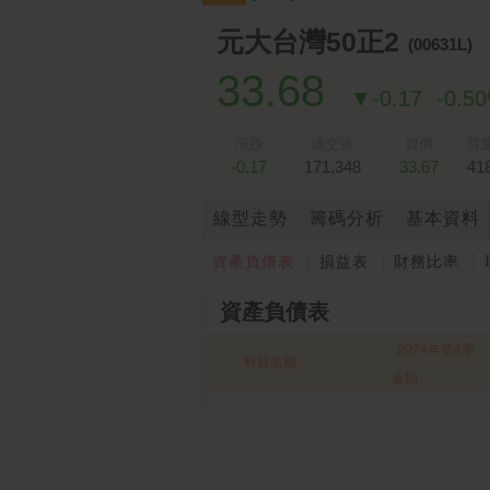
跌停排行：
凌 航
168.00 -18.50
雙
1
2
元大台灣50正2
(00631L)
33.68
▼-0.17
-0.5
漲跌
成交張
買價
買
-0.17
171,348
33.67
41
線型走勢
籌碼分析
基本資料
資產負債表
損益表
財務比率
資產負債表
2024年第4季
科目名稱
金額