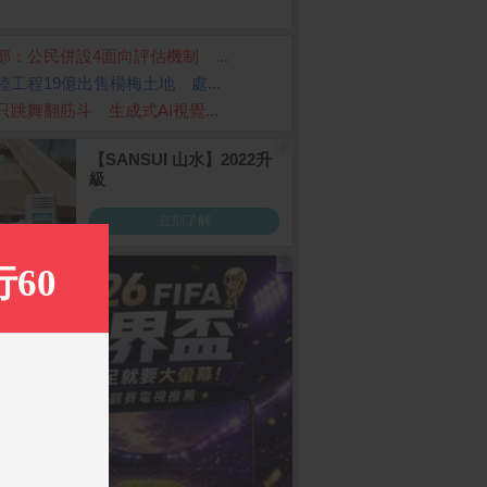
部：公民併設4面向評估機制 ...
陸工程19億出售楊梅土地 處...
只跳舞翻筋斗 生成式AI視覺...