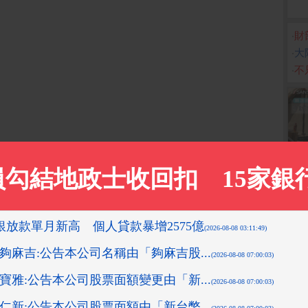
‧
財
‧
大
‧
不