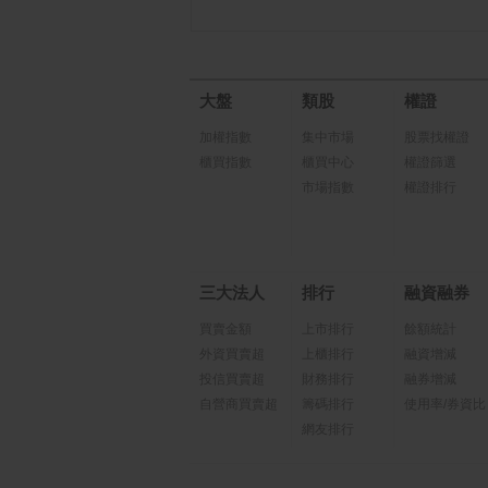
大盤
類股
權證
加權指數
集中市場
股票找權證
櫃買指數
櫃買中心
權證篩選
市場指數
權證排行
三大法人
排行
融資融券
買賣金額
上市排行
餘額統計
外資買賣超
上櫃排行
融資增減
投信買賣超
財務排行
融券增減
自營商買賣超
籌碼排行
使用率/券資比
網友排行