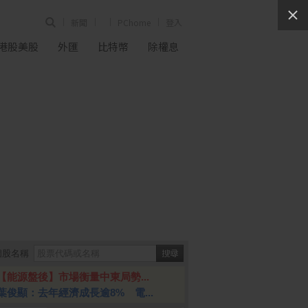
新聞
PChome
登入
港股美股
外匯
比特幣
除權息
個股名稱
【能源盤後】市場衡量中東局勢...
葉俊顯：去年經濟成長逾8% 電...