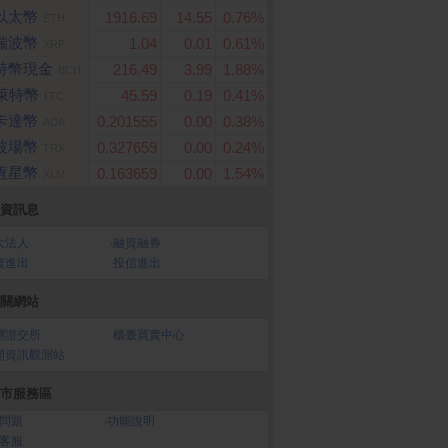
以太幣
1916.69
14.55
0.76%
ETH
瑞波幣
1.04
0.01
0.61%
XRP
特幣現金
216.49
3.99
1.88%
BCH
萊特幣
45.59
0.19
0.41%
LTC
卡達幣
0.201555
0.00
0.38%
ADA
波場幣
0.327659
0.00
0.24%
TRX
恆星幣
0.163659
0.00
1.54%
XLM
資訊息
大法人
‧
融資融券
資進出
‧
投信進出
關網站
灣證交所
‧
櫃臺買賣中心
開資訊觀測站
市服務區
問題
‧
功能說明
客服