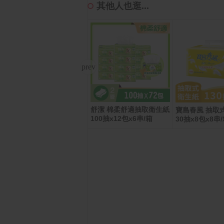
其他人也逛...
舒潔 棉柔舒適抽取衛生紙
ACER Swift 14吋 AI筆電
寶島春風 抽取式
100抽x12包x6串/箱
藍(Ultra5-228V/32G/512
30抽x8包x8串/
G/Intel ARC/W11/SFG14
-75-50CQ)