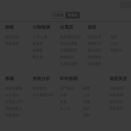
行動版
電腦版
期權
分類報價
自選股
個股
期貨商品
上市/上櫃
最近查詢個股
線型走勢
新聞
期貨價差
產業股
我的自選股
籌碼分析
公告
集團股
自選股設定
基本資料
個股PK
概念股
財報資訊
財務報表
自選股新聞
個股概況
專欄
券商分析
即時新聞
港股美股
箱波均解盤
研究報告
熱門新聞
國際
分類報價
名人理財
今日盤勢分析
台股
公告
即時新聞
股票超入門
產業
其他
熱門排行
理財我最大
未上市
財經
焦點股票
先探專欄
理財