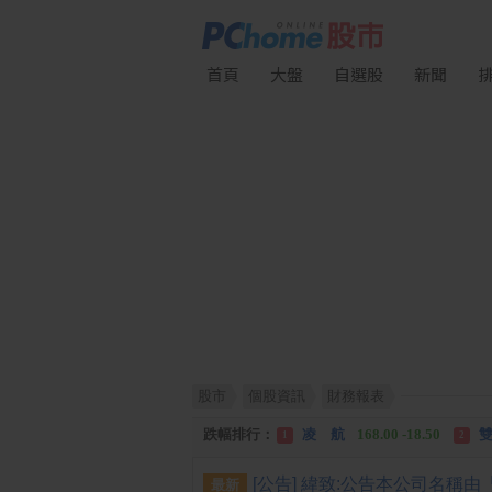
首頁
大盤
自選股
新聞
股市
個股資訊
財務報表
漲幅排行：
川 湖
11,110.00 +1,010.00
1
跌幅排行：
凌 航
168.00 -18.50
雙
1
2
漲停排行：
中化生
35.75 +3.25
川
1
2
最新