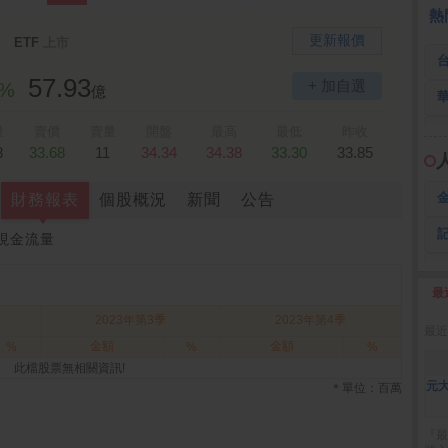
 鍵
236.50 -26.00
勤 誠
1,115.00 -120.00
3
熱
更新報價
ETF
上市
57.93
+ 加自選
0%
億
量
賣價
賣量
開盤
最高
最低
昨收
8
33.68
11
34.34
34.38
33.30
33.85
財務報表
個股概況
新聞
公告
現金流量
最
2
2023年第3季
2023年第4季
最近
金額
金額
%
%
%
此檔股票無相關資訊!
元大
＊單位：百萬
『最