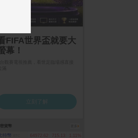
密貨幣
更多
比特幣
64972.62
715.13
1.11%
BTC