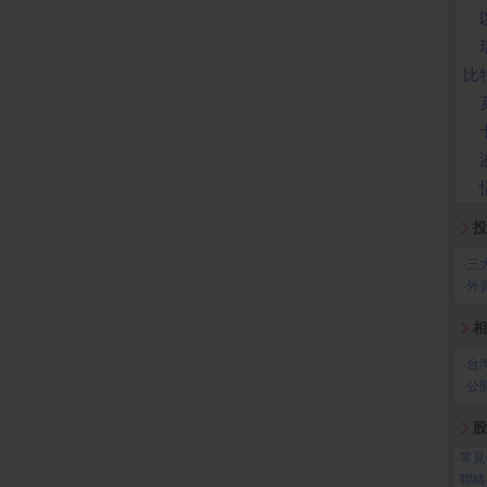
比
投
‧
三
‧
外
相
‧
台
‧
公
股
‧
常見
‧
聯絡