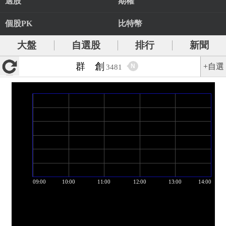
選股
期權
個股PK
比特幣
大盤
自選股
排行
新聞
群 創
+自選
N
3481