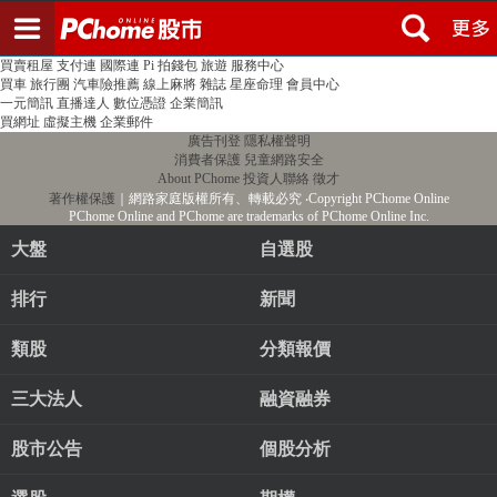
登入
註冊
PChome首頁
線上購物
24h購物
書店
露天拍賣
比比昂代購
新聞
/
氣象
股市
個人新聞台
廣告刊登
加入聯播網
全球購物
買賣租屋
支付連
國際連
Pi 拍錢包
旅遊
服務中心
買車
旅行團
汽車險推薦
線上麻將
雜誌
星座命理
會員中心
一元簡訊
直播達人
數位憑證
企業簡訊
買網址
虛擬主機
企業郵件
廣告刊登
隱私權聲明
消費者保護
兒童網路安全
About PChome
投資人聯絡
徵才
著作權保護
｜網路家庭版權所有、轉載必究
‧Copyright PChome Online
PChome Online and PChome are trademarks of PChome Online Inc.
大盤
自選股
排行
新聞
類股
分類報價
三大法人
融資融券
股市公告
個股分析