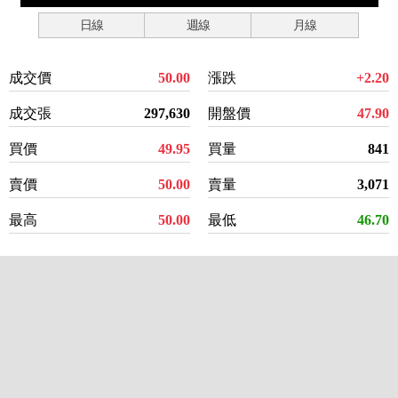
日線
週線
月線
成交價
50.00
漲跌
+2.20
成交張
297,630
開盤價
47.90
買價
49.95
買量
841
賣價
50.00
賣量
3,071
最高
50.00
最低
46.70