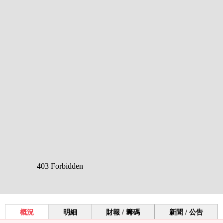
概況
明細
財報 / 籌碼
新聞 / 公告