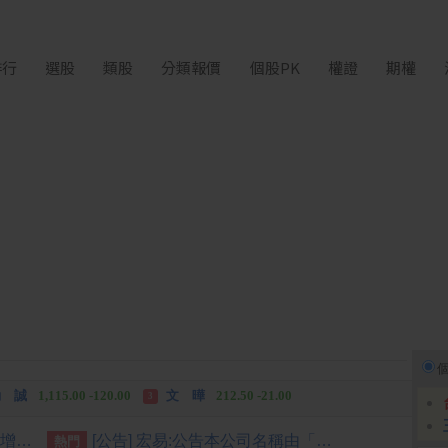
排行
選股
類股
分類報價
個股PK
權證
期權
中化生
35.75 +3.25
長 廣
463.00 +42.00
2
3
 誠
1,115.00 -120.00
文 曄
212.50 -21.00
3
中化生
35.75 +3.25
長 廣
463.00 +42.00
2
3
[公告] 貿聯-KY:公告本公司現金增資發行普通股參與發行海外存託憑證之發行條件
[公告] 宏易:公告本公司名稱由「宏易創新國際股份有限公司」更名為「天意能創股份有限公司」，公告期間：115年7月09日至115年10月08日。
熱門