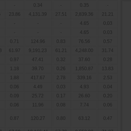
-
0.34
-
0.35
-
6
23.86
4,131.39
27.51
2,839.36
21.21
-
-
-
4.65
0.03
-
-
-
4.65
0.03
0.71
124.96
0.83
76.56
0.57
3
61.97
9,191.23
61.21
4,248.00
31.74
0.97
47.41
0.32
37.60
0.28
1.18
39.70
0.26
1,850.87
13.83
1.88
417.67
2.78
339.16
2.53
0.06
4.49
0.03
4.93
0.04
0.09
25.72
0.17
26.60
0.20
0.06
11.96
0.08
7.74
0.06
0.87
120.27
0.80
63.12
0.47