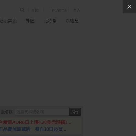
新聞
PChome
登入
港股美股
外匯
比特幣
除權息
個股名稱
台積電ADR6日上漲4.20美元漲幅1...
王品實施庫藏股 擬自10日起買...