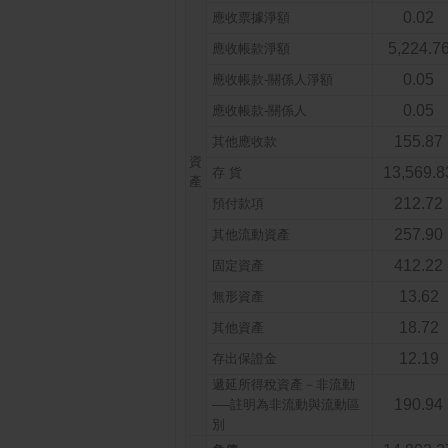
0.02
應收票據淨額
5,224.7
應收帳款淨額
0.05
應收帳款-關係人淨額
0.05
應收帳款-關係人
155.87
其他應收款
資
13,569.8
存 貨
產
212.72
預付款項
257.90
其他流動資產
412.22
固定資產
13.62
無形資產
18.72
其他資產
12.19
存出保證金
遞延所得稅資產－非流動
190.94
──註明為非流動與流動區
別