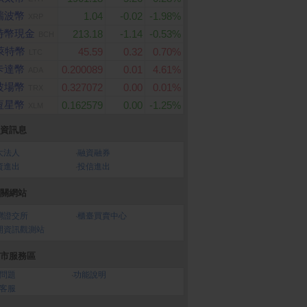
瑞波幣
1.04
-0.02
-1.98%
XRP
特幣現金
213.18
-1.14
-0.53%
BCH
萊特幣
45.59
0.32
0.70%
LTC
卡達幣
0.200089
0.01
4.61%
ADA
波場幣
0.327072
0.00
0.01%
TRX
恆星幣
0.162579
0.00
-1.25%
XLM
資訊息
大法人
‧
融資融券
春風 抽取式衛生紙(1
App Store Card $ 6000
寶可夢集換式卡牌遊戲
資進出
‧
投信進出
- 數位序號
x8包x8串/箱)
級進化 高級擴充包 超
進化夢想ex
關網站
灣證交所
‧
櫃臺買賣中心
開資訊觀測站
市服務區
問題
‧
功能說明
客服