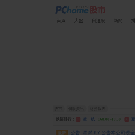
首頁
大盤
自選股
新聞
股市
個股資訊
財務報表
漲幅排行：
川 湖
11,110.00 +1,010.00
1
跌幅排行：
凌 航
168.00 -18.50
勤
1
2
漲停排行：
川 湖
11,110.00 +1,010.00
1
最新