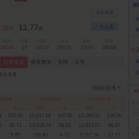
 誠
1,115.00 -120.00
熱
更新報價
11.77
+ 加自選
0.36%
億
賣價
賣量
開盤
最高
最低
昨收
282.00
17
284.00
288.50
278.00
280.00
財務報表
個股概況
新聞
公告
現金流量
最
2
6年第1季
2025年第4季
2025年第1季
最近
金額
金額
%
%
%
1
100.00
15,017.06
100.00
13,385.81
100.00
0
95.71
14,418.70
96.02
12,913.57
96.47
『最
登入
4
5.95
708.40
4.72
3,717.16
27.77