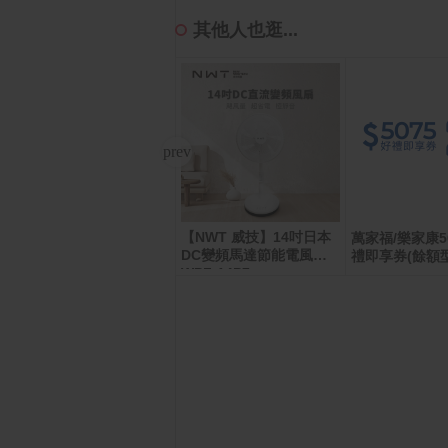
其他人也逛...
【NWT 威技】14吋日本
PChome 購物儲值100,0
萬家福/樂家康5
DC變頻馬達節能電風扇
00元
禮即享券(餘額型
WPF-14P7