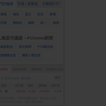
門討論股
市值 / 高股息
主動型ETF
台積電
鴻海
盟立
旺宏
聯電
華邦電
聯發科
網家
統一
萬海
南亞
國泰金
人氣股市議題－PChome新聞
金融股配息
股市新聞
PCB概念股
記憶體概念股
機器人概念股
低軌衛星概念股
CPO、BBU概念股
近查詢
我的自選股
價量排行
即時重大訊息
025金融股配息
AI眼鏡概念股
編輯
 10 檔查詢個股
(看全部)
降息概念股
儲能概念股
甲骨文概念股
股票
成交價
漲跌
漲跌幅
成交張
股東會紀念品
十 銓
281.00
+1.00
+0.36%
4,168
近查詢個股』以暫存檔案紀錄，無法永久保存，
PChome會員保存『最近查詢個股』。