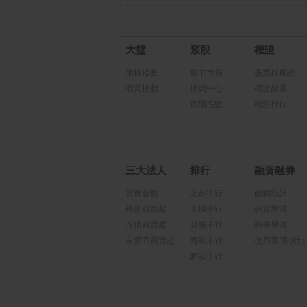
大盤
類股
權證
加權指數
集中市場
股票找權證
櫃買指數
櫃買中心
權證篩選
市場指數
權證排行
三大法人
排行
融資融券
買賣金額
上市排行
餘額統計
外資買賣超
上櫃排行
融資增減
投信買賣超
財務排行
融券增減
自營商買賣超
籌碼排行
使用率/券資比
網友排行