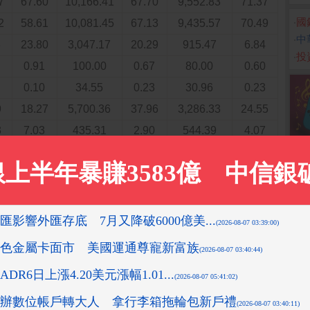
7
67.60
10,166.41
67.70
9,552.83
71.37
‧
國
2
58.61
10,081.45
67.13
9,435.57
70.49
‧
中
3
23.80
3,047.17
20.29
915.47
6.84
‧
投
0.91
100.00
0.67
80.00
0.60
0.10
34.55
0.23
30.96
0.23
9
18.27
5,700.36
37.96
3,286.33
24.55
3
7.03
435.31
2.90
544.39
4.07
0.21
45.75
0.30
45.09
0.34
2.71
282.22
1.88
4,419.59
33.02
2.50
236.47
1.57
4,374.50
32.68
3
8.93
63.39
0.42
98.12
0.73
2
8.69
-
-
0.24
63.39
0.42
98.12
0.73
0.02
3.96
0.03
3.98
0.03