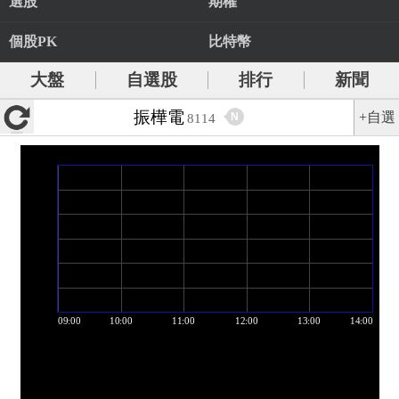
選股
期權
個股PK
比特幣
大盤
自選股
排行
新聞
振樺電
+自選
N
8114