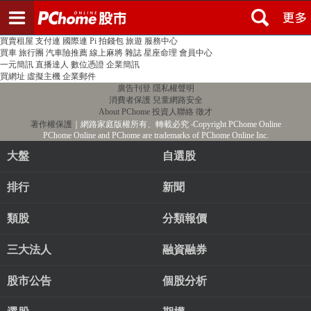
登入
註冊
PChome首頁
線上購物
24h購物
書店
露天拍賣
比比昂代購
新聞
/
氣象
股市
個人新聞台
廣告刊登
加入聯播網
全球購物
買賣租屋
支付連
國際連
Pi 拍錢包
旅遊
服務中心
買車
旅行團
汽車險推薦
線上麻將
雜誌
星座命理
會員中心
一元簡訊
直播達人
數位憑證
企業簡訊
買網址
虛擬主機
企業郵件
廣告刊登
隱私權聲明
消費者保護
兒童網路安全
About PChome
投資人聯絡
徵才
著作權保護
｜網路家庭版權所有、轉載必究
‧Copyright PChome Online
PChome Online and PChome are trademarks of PChome Online Inc.
大盤
自選股
排行
新聞
類股
分類報價
三大法人
融資融券
股市公告
個股分析