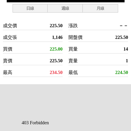
日線
週線
月線
成交價
225.50
漲跌
－－
成交張
1,146
開盤價
225.50
買價
225.00
買量
14
賣價
225.50
賣量
1
最高
234.50
最低
224.50