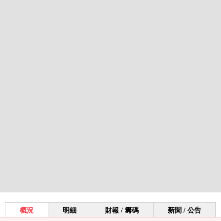
概況
明細
財報 / 籌碼
新聞 / 公告