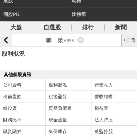
選股
期權
個股PK
比特幣
大盤
自選股
排行
新聞
聯 策
+自選
N
6658
股利狀況
其他個股資訊
公司資料
股利狀況
營業收入
稅前盈餘
稅後盈餘
營收結構
轉投資
資產負債表
損益表
財務比率
現金流量
法人持股
融資融券
集保庫存
董監持股