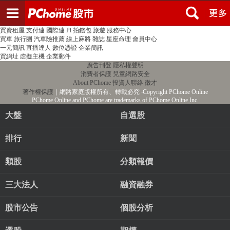
登入
註冊
PChome首頁
線上購物
24h購物
書店
露天拍賣
比比昂代購
新聞
/
氣象
股市
個人新聞台
廣告刊登
加入聯播網
全球購物
買賣租屋
支付連
國際連
Pi 拍錢包
旅遊
服務中心
買車
旅行團
汽車險推薦
線上麻將
雜誌
星座命理
會員中心
一元簡訊
直播達人
數位憑證
企業簡訊
買網址
虛擬主機
企業郵件
廣告刊登
隱私權聲明
消費者保護
兒童網路安全
About PChome
投資人聯絡
徵才
著作權保護
｜網路家庭版權所有、轉載必究
‧Copyright PChome Online
PChome Online and PChome are trademarks of PChome Online Inc.
大盤
自選股
排行
新聞
類股
分類報價
三大法人
融資融券
股市公告
個股分析