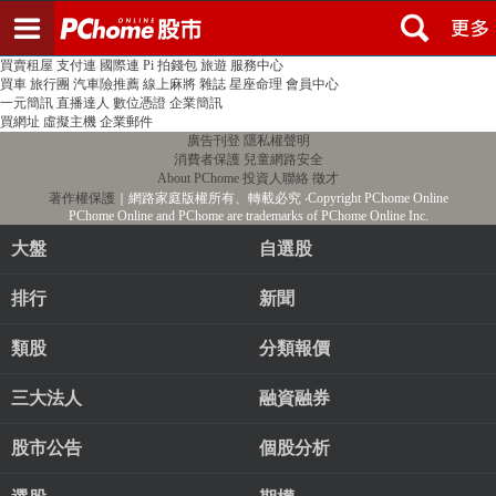
登入
註冊
PChome首頁
線上購物
24h購物
書店
露天拍賣
比比昂代購
新聞
/
氣象
股市
個人新聞台
廣告刊登
加入聯播網
全球購物
買賣租屋
支付連
國際連
Pi 拍錢包
旅遊
服務中心
買車
旅行團
汽車險推薦
線上麻將
雜誌
星座命理
會員中心
一元簡訊
直播達人
數位憑證
企業簡訊
買網址
虛擬主機
企業郵件
廣告刊登
隱私權聲明
消費者保護
兒童網路安全
About PChome
投資人聯絡
徵才
著作權保護
｜網路家庭版權所有、轉載必究
‧Copyright PChome Online
PChome Online and PChome are trademarks of PChome Online Inc.
大盤
自選股
排行
新聞
類股
分類報價
三大法人
融資融券
股市公告
個股分析