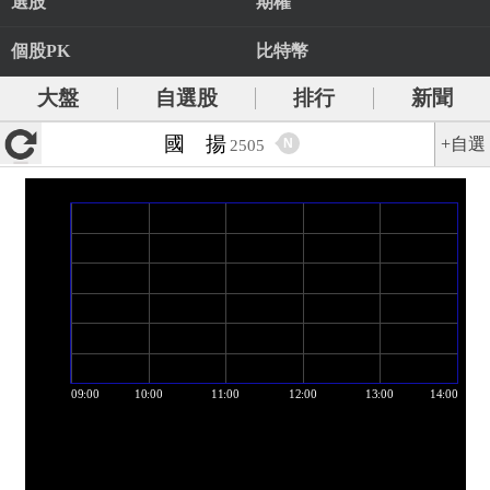
選股
期權
個股PK
比特幣
大盤
自選股
排行
新聞
國 揚
+自選
N
2505