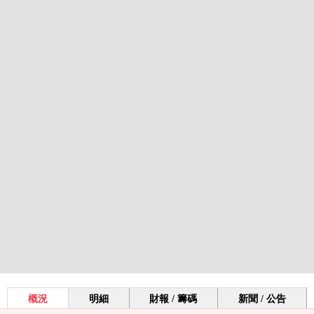
概況
明細
財報 / 籌碼
新聞 / 公告