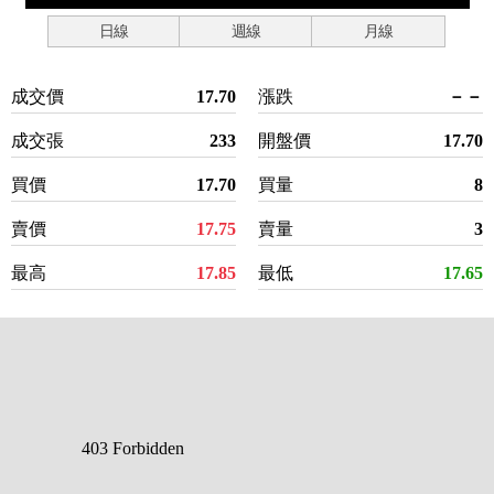
日線
週線
月線
成交價
17.70
漲跌
－－
成交張
233
開盤價
17.70
買價
17.70
買量
8
賣價
17.75
賣量
3
最高
17.85
最低
17.65