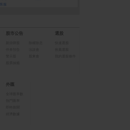
客服
股市公告
選股
新掛牌股
除權除息
快速選股
停券預告
法說會
推薦選股
警示股
股東會
我的選股條件
股票抽籤
外匯
全球匯率數
熱門匯率
即時新聞
經濟數據