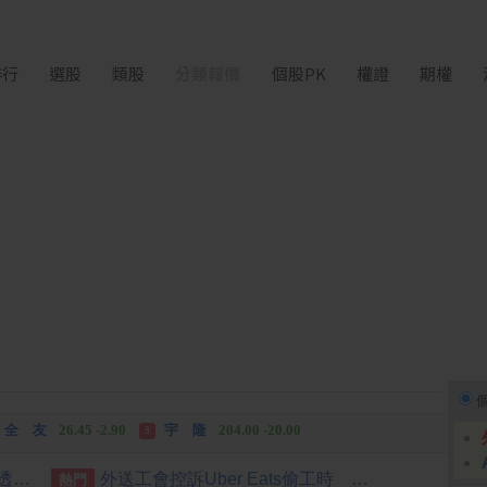
排行
選股
類股
分類報價
個股PK
權證
期權
富世達
1,760.00 +160.00
吉祥全
31.95 +2.90
3
全 友
26.45 -2.90
宇 隆
204.00 -20.00
3
富世達
1,760.00 +160.00
吉祥全
31.95 +2.90
3
行動網路降速演練將登場 8/7透過災防訊息預告
外送工會控訴Uber Eats偷工時 批重疊時間切半算違法
熱門