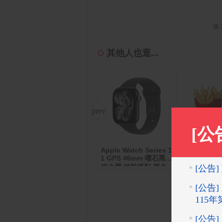
第 
其他人也逛...
Apple Watch Series 1
學垂直
寶島春風 抽取式衛生紙
麥當勞薯條(
1 GPS 46mm 曜石黑色
(130抽x8包x8串/箱)
鋁金屬 錶殼搭配 黑色
運動錶帶