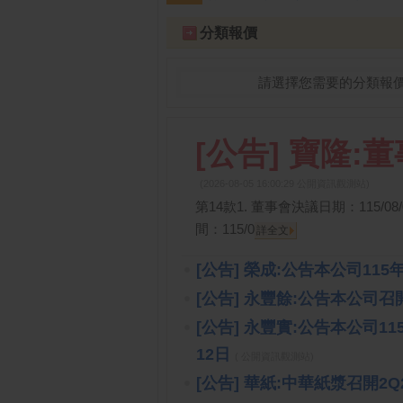
跌停排行：
永悅健康-創
25.25 -2.80
1
2
分類報價
請選擇您需要的分類報
[公告] 寶隆
(2026-08-05 16:00:29 公開資訊觀測站)
第14款1. 董事會決議日期：115/08
間：115/0
詳全文
[公告] 榮成:公告本公司11
[公告] 永豐餘:公告本公司
[公告] 永豐實:公告本公司1
12日
( 公開資訊觀測站)
[公告] 華紙:中華紙漿召開2