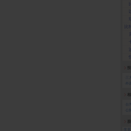
比
投
‧
三
‧
外
相
‧
台
‧
公
股
‧
常見