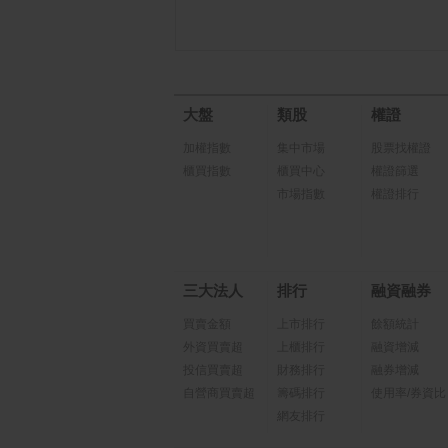
大盤
類股
權證
加權指數
集中市場
股票找權證
櫃買指數
櫃買中心
權證篩選
市場指數
權證排行
三大法人
排行
融資融券
買賣金額
上市排行
餘額統計
外資買賣超
上櫃排行
融資增減
投信買賣超
財務排行
融券增減
自營商買賣超
籌碼排行
使用率/券資比
網友排行