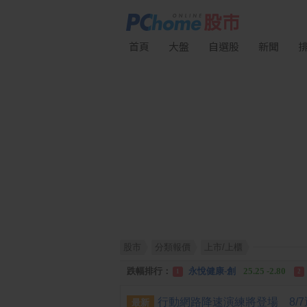
首頁
大盤
自選股
新聞
股市
分類報價
上市/上櫃
漲幅排行：
統 新
187.00 +17.00
1
2
跌幅排行：
永悅健康-創
25.25 -2.80
1
2
漲停排行：
統 新
187.00 +17.00
1
2
最新