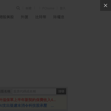
新聞
PChome
登入
港股美股
外匯
比特幣
除權息
個股名稱
外溢保單上半年新契約保費收入4...
AI支出疑慮未消令科技股承壓 ...