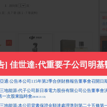
1
. 跳到第
頁
1 頁，共 7 筆 (第 1 - 7 筆資料)
‧
穎
‧
台
‧
中
中)即享券
DJI OSMO POCKET 4
【Hermes 愛馬仕】大
Samsun
基本套裝
Ultra (
地男性淡香水 100ml