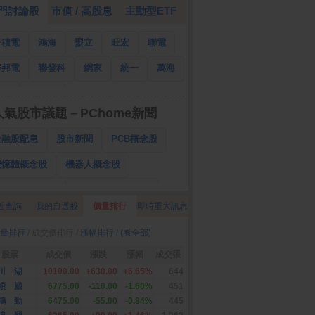
門討論股
市值 / 高股息
主動型ETF
台積電
鴻海
盟立
旺宏
聯電
華邦電
聯發科
網家
統一
萬海
南亞
國泰金
人氣股市議題－PChome新聞
金融股配息
股市新聞
PCB概念股
記憶體概念股
機器人概念股
低軌衛星概念股
CPO、BBU概念股
近查詢
我的自選股
價量排行
即時重大訊息
025金融股配息
AI眼鏡概念股
量排行
/ 成交價排行 /
漲幅排行
/
(看全部)
降息概念股
儲能概念股
甲骨文概念股
股票
成交價
漲跌
漲幅
成交張
股東會紀念品
川 湖
10100.00
+630.00
+6.65%
644
穎 崴
6775.00
-110.00
-1.60%
451
鴻 勁
6475.00
-55.00
-0.84%
445