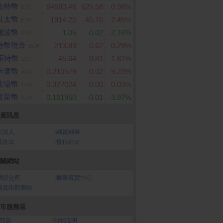
比特幣
64680.46
625.58
0.98%
BTC
以太幣
1914.25
45.76
2.45%
ETH
瑞波幣
1.05
-0.02
-2.16%
XRP
特幣現金
213.83
0.62
0.29%
BCH
萊特幣
45.64
0.81
1.81%
LTC
卡達幣
0.210579
0.02
9.23%
ADA
波場幣
0.327024
0.00
0.03%
TRX
恆星幣
0.161950
-0.01
-3.97%
XLM
資訊息
大法人
‧
融資融券
資進出
‧
投信進出
關網站
灣證交所
‧
櫃臺買賣中心
開資訊觀測站
市服務區
問題
‧
功能說明