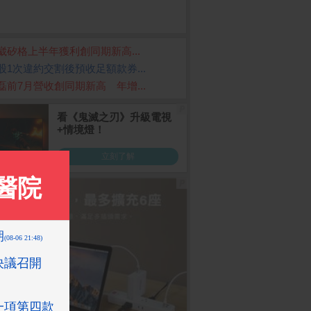
崴矽格上半年獲利創同期新高...
股1次違約交割後預收足額款券...
磊前7月營收創同期新高 年增...
g Galaxy S26
App Store Card $ 100
POCO F8 Ultra 16GB/
Ph
12G/512G)
0 - 數位序號
512GB
鬍刀