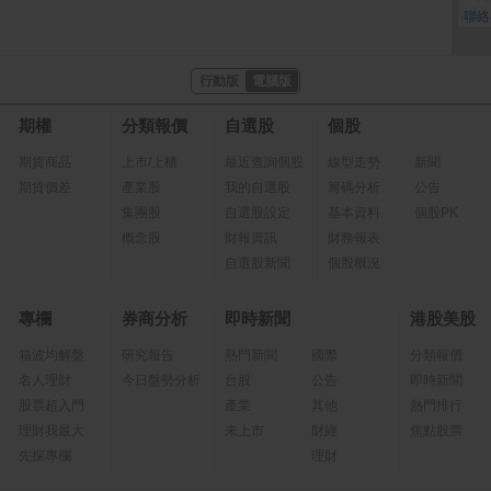
‧
聯絡
行動版
電腦版
期權
分類報價
自選股
個股
期貨商品
上市/上櫃
最近查詢個股
線型走勢
新聞
期貨價差
產業股
我的自選股
籌碼分析
公告
集團股
自選股設定
基本資料
個股PK
概念股
財報資訊
財務報表
自選股新聞
個股概況
專欄
券商分析
即時新聞
港股美股
箱波均解盤
研究報告
熱門新聞
國際
分類報價
名人理財
今日盤勢分析
台股
公告
即時新聞
股票超入門
產業
其他
熱門排行
理財我最大
未上市
財經
焦點股票
先探專欄
理財