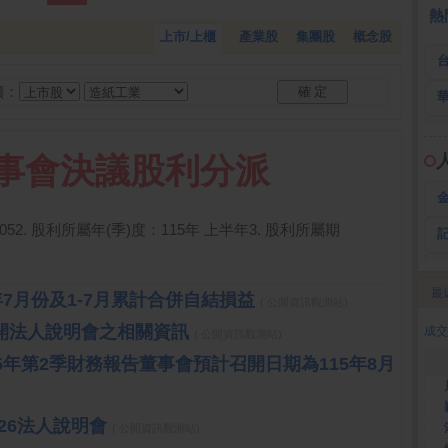
全 友
26.45 -2.90
熱
上市/上櫃
產業股
集團股
概念股
價：
:董事會決議股利分派
/052. 股利所屬年(季)度：115年 上半年3. 股利所屬期
最
5年7月份及1-7月累計合併自結損益
( 公開資訊觀測站)
2
召開法人說明會之相關資訊
成交
( 公開資訊觀測站)
15年第2季財務報告董事會預計召開日期為115年8月
Q26法人說明會
( 公開資訊觀測站)