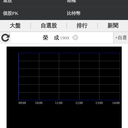
選股
期權
個股PK
比特幣
大盤
自選股
排行
新聞
榮 成
+自選
N
1909