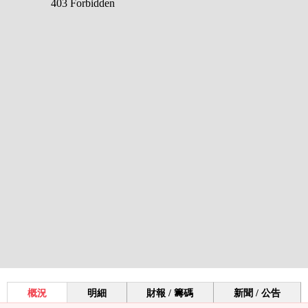
概況
明細
財報 / 籌碼
新聞 / 公告