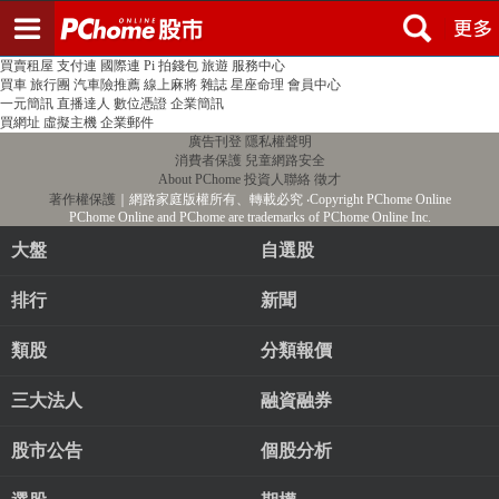
登入
註冊
PChome首頁
線上購物
24h購物
書店
露天拍賣
比比昂代購
新聞
/
氣象
股市
個人新聞台
廣告刊登
加入聯播網
全球購物
買賣租屋
支付連
國際連
Pi 拍錢包
旅遊
服務中心
買車
旅行團
汽車險推薦
線上麻將
雜誌
星座命理
會員中心
一元簡訊
直播達人
數位憑證
企業簡訊
買網址
虛擬主機
企業郵件
廣告刊登
隱私權聲明
消費者保護
兒童網路安全
About PChome
投資人聯絡
徵才
著作權保護
｜網路家庭版權所有、轉載必究
‧Copyright PChome Online
PChome Online and PChome are trademarks of PChome Online Inc.
大盤
自選股
排行
新聞
類股
分類報價
三大法人
融資融券
股市公告
個股分析