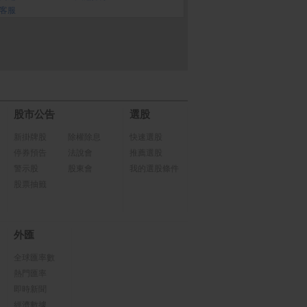
客服
k Neo 13 A18
【SANLUX 台灣三洋】
PChome 購物儲值3,00
LG
片配備 6 核心 C
430L 一級變頻大蔬果室
0元
清
核心 GPU、16
雙門冰箱 (SR-V430B)
(單
網路引擎 8GB
12GB SSD
股市公告
選股
新掛牌股
除權除息
快速選股
停券預告
法說會
推薦選股
警示股
股東會
我的選股條件
股票抽籤
外匯
全球匯率數
熱門匯率
即時新聞
經濟數據