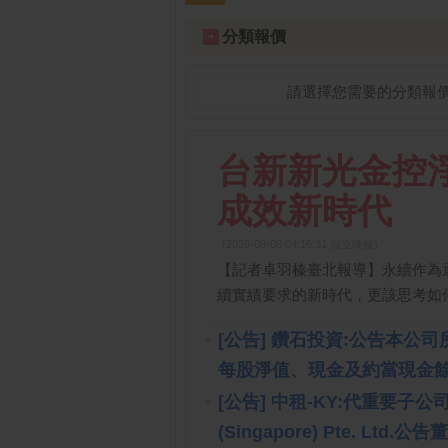
跌停排行：
凌 航
168.00 -18.50
雙
1
2
分類報價
請選擇您需要的分類報
台新新光金控
成效新時代
(2026-08-08 04:16:31 自立晚報)
【記者卓羽榛臺北報導】永續作為
續實績要求的新時代，更該思考如
[公告] 鑽石投資:公告本
每股淨值、現金及約當現金
[公告] 中租-KY:代重要子公司Chail
(Singapore) Pte. Lt