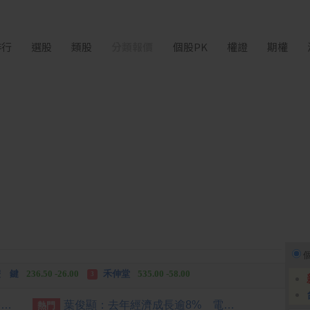
排行
選股
類股
分類報價
個股PK
權證
期權
中化生
35.75 +3.25
柏 騰
28.15 +2.55
2
3
 鍵
236.50 -26.00
禾伸堂
535.00 -58.00
3
 湖
11,110.00 +1,010.00
柏 騰
28.15 +2.55
3
【台股盤後】震盪逾880點 終場失守季線收44225點
葉俊顯：去年經濟成長逾8% 電力排放係數仍下降
熱門