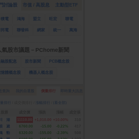
門討論股
市值 / 高股息
主動型ETF
台積電
鴻海
盟立
旺宏
聯電
華邦電
聯發科
網家
統一
萬海
南亞
國泰金
人氣股市議題－PChome新聞
金融股配息
股市新聞
PCB概念股
記憶體概念股
機器人概念股
低軌衛星概念股
CPO、BBU概念股
近查詢
我的自選股
價量排行
即時重大訊息
025金融股配息
AI眼鏡概念股
量排行
/ 成交價排行 /
漲幅排行
/
(看全部)
降息概念股
儲能概念股
甲骨文概念股
股票
成交價
漲跌
漲幅
成交張
股東會紀念品
川 湖
11110.00
+1,010.00
+10.00%
310
穎 崴
6760.00
-15.00
-0.22%
417
鴻 勁
6320.00
-155.00
-2.39%
508