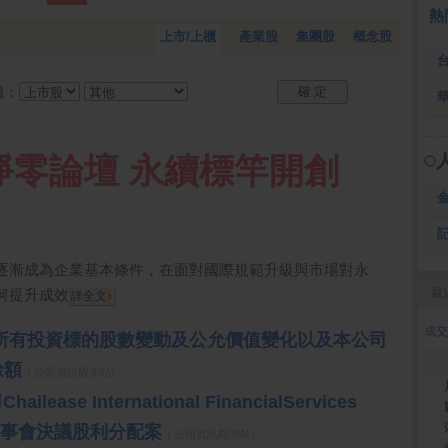
 鍵
236.50 -26.00
勤 誠
1,115.00 -120.00
3
熱
上市/上櫃
產業股
集團股
概念股
價：
淨零論壇 永續標竿開創
逐漸成為企業基本條件，在面對國際規範升級與市場對永
何提升成效
最
詳全文
2
成交
公司所有投資標的股數變動及公允價值變化以及本公司
餘額
( 公開資訊觀測站)
ease International FinancialServices
d.公告董事會決議股利分配案
( 公開資訊觀測站)