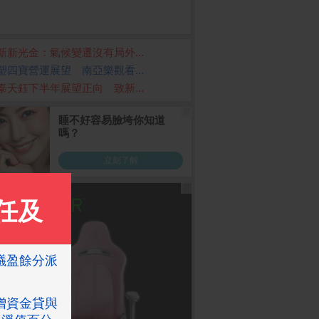
新新光金：氣候變遷沒有局外...
塑四寶營運展望 南亞樂觀看...
泰天鈺下半年展望正向 致新...