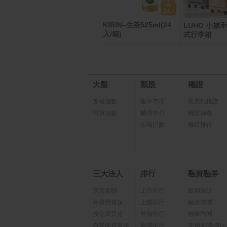
KIRIN–生茶525ml(24
 日製
vivo Y21 5G (6G/128
LUHO 小旅禾
G) 兩入組
入/箱)
電鬍
式行李箱
大盤
類股
權證
加權指數
集中市場
股票找權證
櫃買指數
櫃買中心
權證篩選
市場指數
權證排行
三大法人
排行
融資融券
買賣金額
上市排行
餘額統計
外資買賣超
上櫃排行
融資增減
投信買賣超
財務排行
融券增減
自營商買賣超
籌碼排行
使用率/券資比