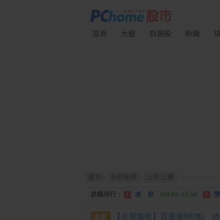
首頁
大盤
自選股
新聞
股市
分類報價
上市/上櫃
漲幅排行：
川 湖
11,110.00 +1,010.00
1
跌幅排行：
凌 航
168.00 -18.50
雙
1
2
漲停排行：
中化生
35.75 +3.25
川
1
2
最新