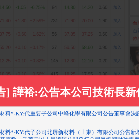
14.50
-1.05
-6.75%
84
14.80
14.20
0.60
加入
71.40
+1.80
+2.59%
731
71.90
70.00
1.90
加入
‧
台
‧
台
37.75
+0.60
+1.62%
56
37.85
37.25
0.60
加入
‧
敦
59.20
+0.10
+0.17%
37
59.50
58.60
0.90
加入
12.25
+0.10
+0.82%
145
12.30
12.10
0.20
加入
18.05
+0.10
+0.56%
415
18.25
17.95
0.30
加入
13.20
－－
－－
14
13.30
13.20
0.10
加入
38.45
+0.35
+0.92%
86
38.70
37.60
1.10
加入
297.00
-6.50
-2.14%
362
309.00
291.50
17.50
加入
109.00
－－
－－
2,426
110.00
109.00
1.00
加入