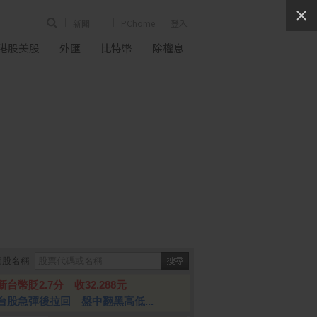
新聞
PChome
登入
港股美股
外匯
比特幣
除權息
個股名稱
新台幣貶2.7分 收32.288元
台股急彈後拉回 盤中翻黑高低...