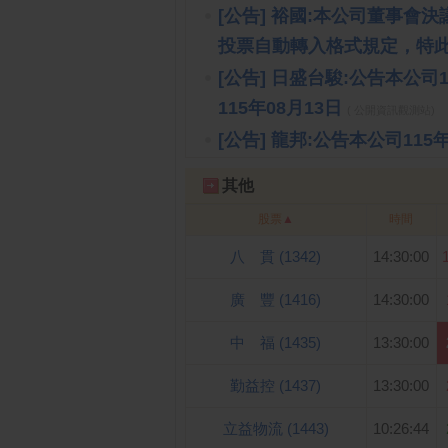
[公告] 裕國:本公司董事會
投票自動轉入格式規定，特此
[公告] 日盛台駿:公告本公
115年08月13日
( 公開資訊觀測站)
[公告] 龍邦:公告本公司1
其他
股票
▲
時間
八 貫 (1342)
14:30:00
廣 豐 (1416)
14:30:00
中 福 (1435)
13:30:00
勤益控 (1437)
13:30:00
立益物流 (1443)
10:26:44