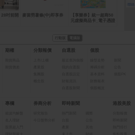
‧
聯絡
 28吋前開
麥當勞薯條(中)即享券
【享樂券】統一超商50
MacBoo
Pro 晶
元虛擬商品卡_電子憑證
PU、5 
核心神經
記憶體 5
行動版
電腦版
期權
分類報價
自選股
個股
期貨商品
上市/上櫃
最近查詢個股
線型走勢
新聞
期貨價差
產業股
我的自選股
籌碼分析
公告
集團股
自選股設定
基本資料
個股PK
概念股
財報資訊
財務報表
自選股新聞
個股概況
專欄
券商分析
即時新聞
港股美股
箱波均解盤
研究報告
熱門新聞
國際
分類報價
名人理財
今日盤勢分析
台股
公告
即時新聞
股票超入門
產業
其他
熱門排行
理財我最大
未上市
財經
焦點股票