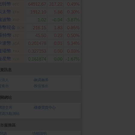
比特幣
64912.67
317.22
0.49%
BTC
以太幣
1912.10
5.66
0.30%
ETH
瑞波幣
1.02
-0.04
-3.87%
XRP
特幣現金
216.15
1.83
0.85%
BCH
萊特幣
45.50
0.23
0.50%
LTC
卡達幣
0.201478
0.01
5.34%
ADA
波場幣
0.327153
0.00
0.03%
TRX
恆星幣
0.161874
0.00
-1.67%
XLM
資訊息
大法人
‧
融資融券
資進出
‧
投信進出
關網站
灣證交所
‧
櫃臺買賣中心
開資訊觀測站
市服務區
問題
‧
功能說明