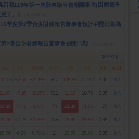
決議召開115年第一次股東臨時會相關事宜(因應電子
更正。)
( 公開資訊觀測站)
司115年度第2季合併財務報告董事會預計召開日期為
15年第2季合併財務報告董事會召開日期
( 公開資訊觀測站)
更新報價
成交
漲跌
漲跌幅
成交張
最高
最低
價差
自選股
104.00
+2.50
+2.46%
547
105.50
102.50
3.00
加入
11.00
+0.25
+2.33%
721
11.10
10.75
0.35
加入
23.30
+2.10
+9.91%
78
23.30
21.55
1.75
加入
29.70
+0.25
+0.85%
185
29.85
29.50
0.35
加入
25.60
-0.20
-0.78%
2
25.65
25.60
0.05
加入