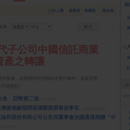
 鍵
236.50 -26.00
勤 誠
1,115.00 -120.00
3
熱
上市/上櫃
產業股
集團股
概念股
報價：
金:代子公司中國信託商業
資產之轉讓
屬特別股者，並應標明特別股約定發行條件，如股息率
生日
最
詳全文
2
成交
逾1角 亞幣第二強
( 今日新聞)
年現金增資催繳期間屆滿暨股票發放事宜
( 公開資訊觀測站)
司中租迪和股份有限公司公告其董事會決議通過捐贈「中
開資訊觀測站)