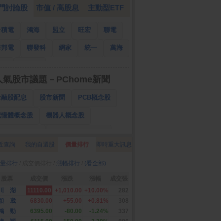
門討論股
市值 / 高股息
主動型ETF
台積電
鴻海
盟立
旺宏
聯電
華邦電
聯發科
網家
統一
萬海
南亞
國泰金
人氣股市議題－PChome新聞
金融股配息
股市新聞
PCB概念股
記憶體概念股
機器人概念股
低軌衛星概念股
CPO、BBU概念股
近查詢
我的自選股
價量排行
即時重大訊息
025金融股配息
AI眼鏡概念股
量排行
/ 成交價排行 /
漲幅排行
/
(看全部)
降息概念股
儲能概念股
甲骨文概念股
股票
成交價
漲跌
漲幅
成交張
股東會紀念品
川 湖
11110.00
+1,010.00
+10.00%
282
穎 崴
6830.00
+55.00
+0.81%
308
鴻 勁
6395.00
-80.00
-1.24%
337