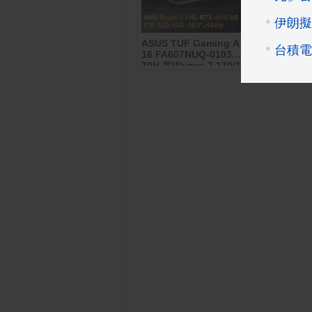
ASUS TUF Gaming A
強效能
羅技 MX Master 4 無線
Samsung Ga
16 FA607NUQ-0103A1
5G (8G/128G
oSD
滑鼠
70H 灰(Ryzen 7 170/1
 公司
6G/RTX4050-6G/1TB/
W11/FHD+/144Hz/16)