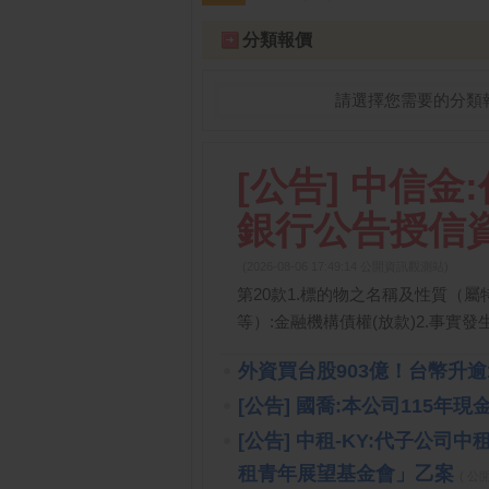
跌停排行：
凌 航
168.00 -18.50
雙
1
2
分類報價
請選擇您需要的分類
[公告] 中信
銀行公告授信
(2026-08-06 17:49:14 公開資訊觀測站)
第20款1.標的物之名稱及性質（
等）:金融機構債權(放款)2.事實發
外資買台股903億！台幣升
[公告] 國喬:本公司115
[公告] 中租-KY:代子公
租青年展望基金會」乙案
( 公