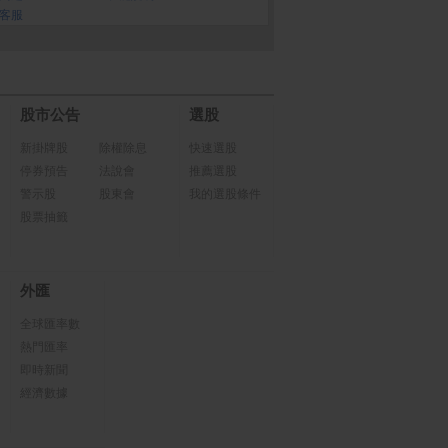
客服
股市公告
選股
新掛牌股
除權除息
快速選股
停券預告
法說會
推薦選股
警示股
股東會
我的選股條件
股票抽籤
外匯
全球匯率數
熱門匯率
即時新聞
經濟數據