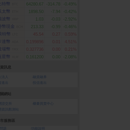
比特幣
64280.67
-314.78
-0.49%
BTC
以太幣
1898.50
-7.94
-0.42%
ETH
瑞波幣
1.03
-0.03
-2.92%
XRP
特幣現金
213.33
-0.99
-0.46%
BCH
萊特幣
45.54
0.27
0.59%
LTC
卡達幣
0.199896
0.01
4.51%
ADA
波場幣
0.327736
0.00
0.21%
TRX
恆星幣
0.161200
0.00
-2.08%
XLM
資訊息
大法人
‧
融資融券
資進出
‧
投信進出
關網站
灣證交所
‧
櫃臺買賣中心
開資訊觀測站
市服務區
問題
‧
功能說明