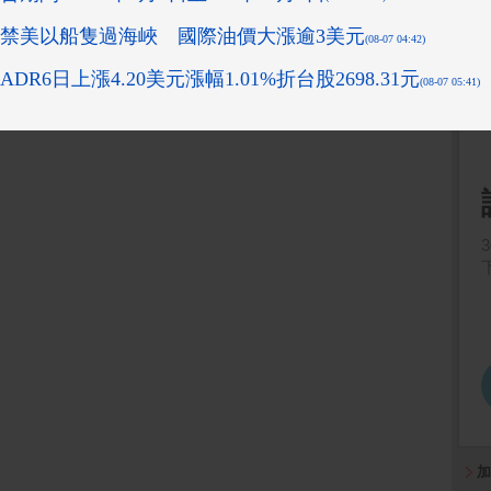
laxy A37
Apple iPhone 17 Pro
萬家福/樂家康10000元
Apple W
)
Max (256G)
1 GPS
好禮即享券(餘額型)
鋁金屬 
運動錶
加