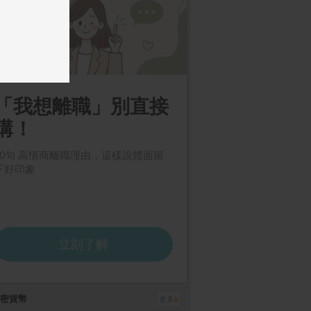
atch Series 1
大潤發5000元即享券(餘
倍潔雅 純萃柔感抽取式
Go
 46mm 曜石黑色
(4K
額型)
衛生紙(150抽x10包x8
錶殼搭配 黑色
袋/箱)
帶
密貨幣
更多