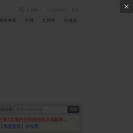
新聞
PChome
登入
港股美股
外匯
比特幣
除權息
個股名稱
台股1次違約交割後預收足額款券...
【美股盤後】多收黑