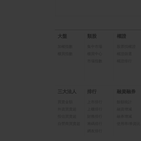
大盤
類股
權證
加權指數
集中市場
股票找權證
櫃買指數
櫃買中心
權證篩選
市場指數
權證排行
三大法人
排行
融資融券
買賣金額
上市排行
餘額統計
外資買賣超
上櫃排行
融資增減
投信買賣超
財務排行
融券增減
自營商買賣超
籌碼排行
使用率/券資比
網友排行