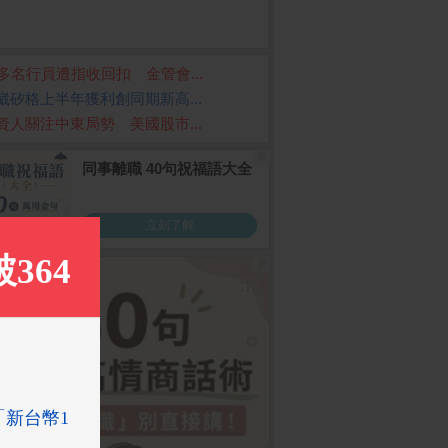
0多名行員遭指收回扣 金管會...
崴矽格上半年獲利創同期新高...
資人關注中東局勢 美國股市...