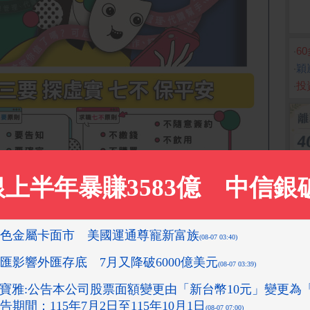
‧
6
‧
穎
‧
投