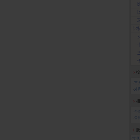
比
投
‧
三
‧
外
相
‧
台
‧
公
股
‧
常見