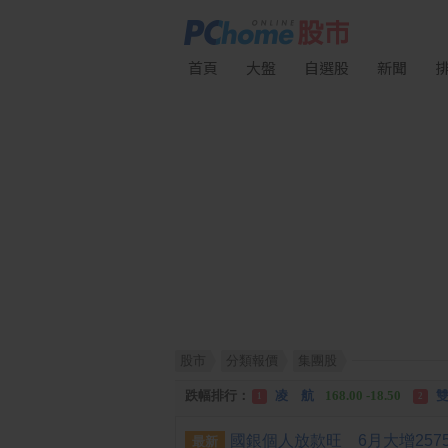
首頁
大盤
自選股
新聞
股市
分類報價
集團股
漲幅排行：
川 湖
11,110.00 +1,010.00
1
跌幅排行：
凌 航
168.00 -18.50
雙
1
2
漲停排行：
川 湖
11,110.00 +1,010.00
1
最新