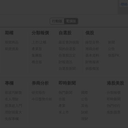
‧
聯絡
行動版
電腦版
期權
分類報價
自選股
個股
期貨商品
上市/上櫃
最近查詢個股
線型走勢
新聞
期貨價差
產業股
我的自選股
籌碼分析
公告
集團股
自選股設定
基本資料
個股PK
概念股
財報資訊
財務報表
自選股新聞
個股概況
專欄
券商分析
即時新聞
港股美股
箱波均解盤
研究報告
熱門新聞
國際
分類報價
名人理財
今日盤勢分析
台股
公告
即時新聞
股票超入門
產業
其他
熱門排行
理財我最大
未上市
財經
焦點股票
先探專欄
理財