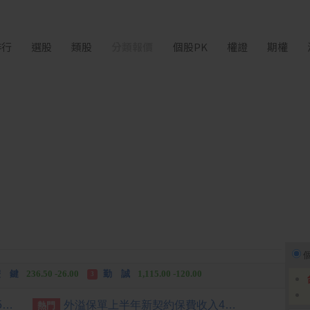
排行
選股
類股
分類報價
個股PK
權證
期權
中化生
35.75 +3.25
長 廣
463.00 +42.00
2
3
 鍵
236.50 -26.00
勤 誠
1,115.00 -120.00
3
中化生
35.75 +3.25
長 廣
463.00 +42.00
2
3
國銀個人放款旺 6月大增2575億寫史上單月新高
外溢保單上半年新契約保費收入488億 超越去年全年
熱門