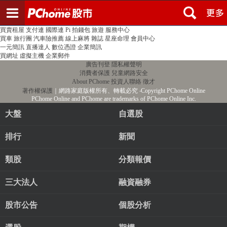
登入
註冊
PChome首頁
線上購物
24h購物
書店
露天拍賣
比比昂代購
新聞
/
氣象
股市
個人新聞台
廣告刊登
加入聯播網
全球購物
買賣租屋
支付連
國際連
Pi 拍錢包
旅遊
服務中心
買車
旅行團
汽車險推薦
線上麻將
雜誌
星座命理
會員中心
一元簡訊
直播達人
數位憑證
企業簡訊
買網址
虛擬主機
企業郵件
廣告刊登
隱私權聲明
消費者保護
兒童網路安全
About PChome
投資人聯絡
徵才
著作權保護
｜網路家庭版權所有、轉載必究
‧Copyright PChome Online
PChome Online and PChome are trademarks of PChome Online Inc.
大盤
自選股
排行
新聞
類股
分類報價
三大法人
融資融券
股市公告
個股分析