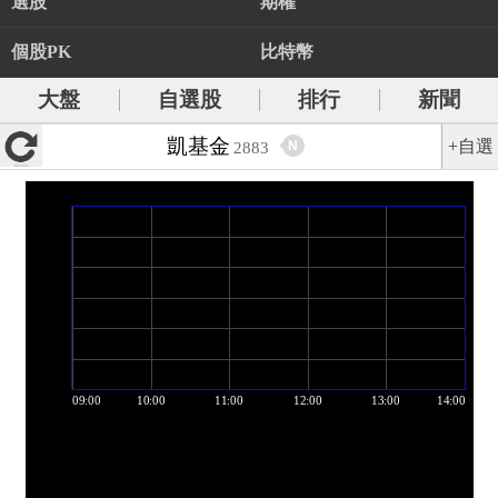
選股
期權
個股PK
比特幣
大盤
自選股
排行
新聞
凱基金
+自選
N
2883