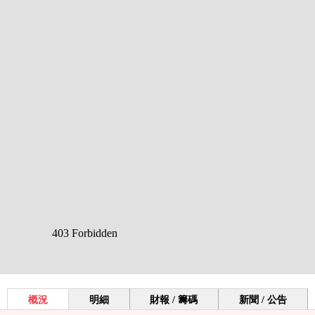
概況
明細
財報 / 籌碼
新聞 / 公告