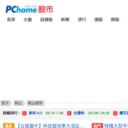
首頁
大盤
自選股
新聞
排行
選股
類股
股市
雜誌
雜誌總覽
漲幅排行：
台達電
1,815.00 +165.00
新 纖
24.75 +2.25
台
1
2
3
跌幅排行：
東科-KY
66.70 -7.40
台勝科
283.00 -29.50
鑽石
1
2
3
漲停排行：
佳 大
18.70 +1.70
尖 點
434.50 +39.50
志 
1
2
3
【台股盤中】科技股領軍大漲近千點 站上45000點大關
最新
熱門