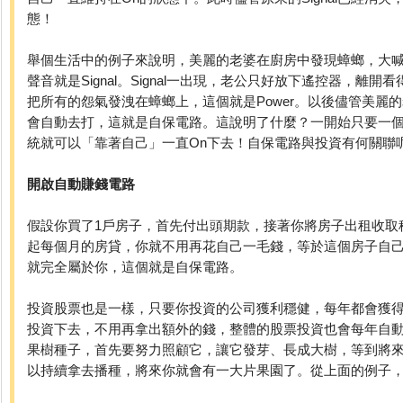
態！
舉個生活中的例子來說明，美麗的老婆在廚房中發現蟑螂，大
聲音就是Signal。Signal一出現，老公只好放下遙控器，離
把所有的怨氣發洩在蟑螂上，這個就是Power。以後儘管美麗
會自動去打，這就是自保電路。這說明了什麼？一開始只要一
統就可以「靠著自己」一直On下去！自保電路與投資有何關聯
開啟自動賺錢電路
假設你買了1戶房子，首先付出頭期款，接著你將房子出租收取
起每個月的房貸，你就不用再花自己一毛錢，等於這個房子自己
就完全屬於你，這個就是自保電路。
投資股票也是一樣，只要你投資的公司獲利穩健，每年都會獲
投資下去，不用再拿出額外的錢，整體的股票投資也會每年自
果樹種子，首先要努力照顧它，讓它發芽、長成大樹，等到將
以持續拿去播種，將來你就會有一大片果園了。從上面的例子，