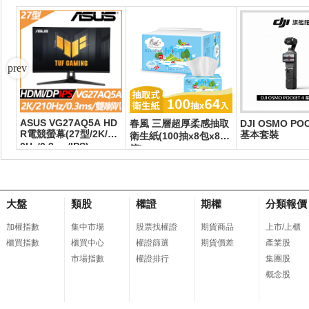
ASUS VG27AQ5A HD
紙
春風 三層超厚柔感抽取
DJI OSMO PO
R電競螢幕(27型/2K/21
基本套裝
衛生紙(100抽x8包x8串/
0Hz/0.3ms/IPS)
箱)
大盤
類股
權證
期權
分類報價
加權指數
集中市場
股票找權證
期貨商品
上市/上櫃
櫃買指數
櫃買中心
權證篩選
期貨價差
產業股
市場指數
權證排行
集團股
概念股