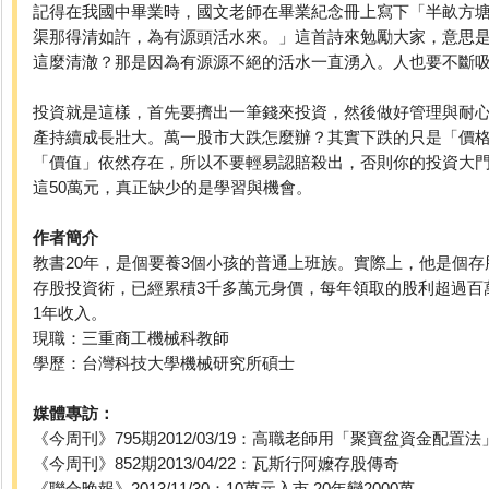
記得在我國中畢業時，國文老師在畢業紀念冊上寫下「半畝方
渠那得清如許，為有源頭活水來。」這首詩來勉勵大家，意思
這麼清澈？那是因為有源源不絕的活水一直湧入。人也要不斷
投資就是這樣，首先要擠出一筆錢來投資，然後做好管理與耐
產持續成長壯大。萬一股市大跌怎麼辦？其實下跌的只是「價
「價值」依然存在，所以不要輕易認賠殺出，否則你的投資大
這50萬元，真正缺少的是學習與機會。
作者簡介
教書20年，是個要養3個小孩的普通上班族。實際上，他是個存
存股投資術，已經累積3千多萬元身價，每年領取的股利超過百
1年收入。
現職：三重商工機械科教師
學歷：台灣科技大學機械研究所碩士
媒體專訪：
《今周刊》795期2012/03/19：高職老師用「聚寶盆資金配置法
《今周刊》852期2013/04/22：瓦斯行阿嬤存股傳奇
《聯合晚報》2013/11/30：10萬元入市 20年變2000萬