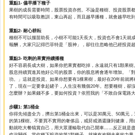
重點1- 儘早播下種子
果樹的成長需要時間，股票投資亦然。不論是種樹、投資股票
有時間可以吸取教訓，東山再起，而且越早播種，就會越早吃
重點2- 耐心耕耘
種樹不可以揠苗助長，小樹不可能1天長大，投資也不會1天就
報酬，大家只記得巴菲特是「股神」，卻往往忽略他已經投資超
重點3- 吃剩的果實持續播種
好不容易長成大樹，如果你把果實都吃掉，永遠就只有1顆果樹
股息持續買進其他好公司的股票，你的股息將會逐年增加。「
功。」這就是投資。如果你想要有1棵果樹，最好在20年前就將
了，現在一定要拿起鏟子，人生沒有幾個20年。想要種樹，卻
怎麼辦？如果錢不多，要如何投資？依照我的「不敗自保電路
步驟1: 第1桶金
你得先傾盡全力，擠出第1桶金出來，可以是30萬元、50萬元
的第1棵樹。不要買不實用的奢侈品，戒菸戒酒還賺到健康，用
動就吃大餐犒賞自己，用大眾運輸取代自己開車……反正就是
也沒關係。當你種下投資的第1顆種子，就擁有改變未來的力量