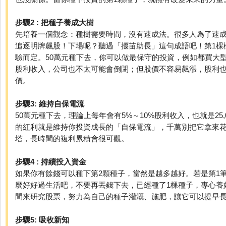
步驟2 : 把種子養成大樹
先培養一個觀念：種樹需要時間，沒有速成法。很多人為了速
追逐明牌飆股！下場呢？聽過「揠苗助長」這句成語吧！第1棵
驗而定。50萬元種下去，你可以做最保守的投資，例如都買大
股利收入，公司也不太可能會倒閉；但股價不容易飆漲，股利
價。
步驟3: 維持自保電流
50萬元種下去，理論上每年會有5%～10%股利收入，也就是25,0
的紅利就是維持你投資成長的「自保電流」，千萬別把它拿來
塔，長時間的複利累積會很可觀。
步驟4 : 持續投入資金
如果你有餘錢可以種下第2顆種子，當然是越多越好。若是第1筆
麼好好過生活吧，不要再丟錢下去，已經種了1棵種子，專心養
間來研究股票，努力為自己的種子灌溉、施肥，讓它可以提早
步驟5: 吸收新知