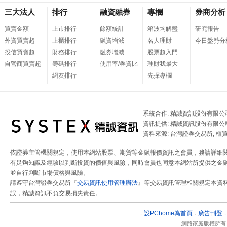
三大法人
排行
融資融券
專欄
券商分析
買賣金額
上市排行
餘額統計
箱波均解盤
研究報告
外資買賣超
上櫃排行
融資增減
名人理財
今日盤勢分
投信買賣超
財務排行
融券增減
股票超入門
自營商買賣超
籌碼排行
使用率/券資比
理財我最大
網友排行
先探專欄
系統合作: 精誠資訊股份有限公
資訊提供: 精誠資訊股份有限公
資料來源: 台灣證券交易所, 櫃
依證券主管機關規定，使用本網站股票、期貨等金融報價資訊之會員，務請詳細
有足夠知識及經驗以判斷投資的價值與風險，同時會員也同意本網站所提供之金融
並自行判斷市場價格與風險。
請遵守台灣證券交易所『
交易資訊使用管理辦法
』等交易資訊管理相關規定本資
誤，精誠資訊不負交易損失責任。
設
PChome為首頁
廣告刊登
．
．
網路家庭版權所有