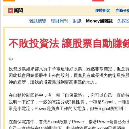
跌停排行：
東科-KY
66.70 -7.40
1
新聞
即時新聞
券商分
雜誌總覽
理財周刊
財訊
Money錢雜誌
先探
│
│
│
│
不敗投資法 讓股票自動賺
銘)
投資股票如果都只買中華電這種好股票，雖然非常穩定，但是資
因此我會用績優股生出來的股利，買進具有成長潛力的衛星持
神的翅膀，讓我的投資路飛到更高更遠的地方。
在自動控制回路中，有一種「自保電路」，它可以自己一直維持
說明一下好了，一般的電路分成2種性質，一種是Signal，一種是Po
常是小電流；Power是負責工作的大電流，但被Signal所控制！
在自保電路中，首先Signal啟動了Power，接著Power會自己分
自己一直維持在On的狀態下。此時儘管原來的Signal已經消失