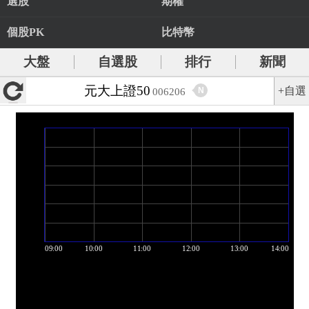
選股
期權
個股PK
比特幣
大盤
自選股
排行
新聞
元大上證50
+自選
N
006206