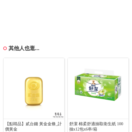
其他人也逛...
【點睛品】貳台錢 黃金金條_計
舒潔 棉柔舒適抽取衛生紙 100
價黃金
抽x12包x6串/箱