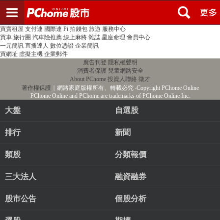
登入
註冊
PChome首頁
線上購物
24h購物
書店
露天拍賣
比比昂代購
新聞
/
氣象
股市
個人新聞台
廣告刊登
加入聯播網
全球購物
買賣租屋
支付連
國際連
Pi 拍錢包
旅遊
服務中心
買車
旅行團
汽車險推薦
線上麻將
雜誌
星座命理
會員中心
一元簡訊
直播達人
數位憑證
企業簡訊
買網址
虛擬主機
企業郵件
廣告刊登
隱私權聲明
消費者保護
兒童網路安全
About PChome
投資人聯絡
徵才
著作權保護
｜網路家庭版權所有、轉載必究
‧Copyright PChome Online
PChome Online and PChome are trademarks of PChome Online Inc.
大盤
自選股
排行
新聞
類股
分類報價
三大法人
融資融券
股市公告
個股分析