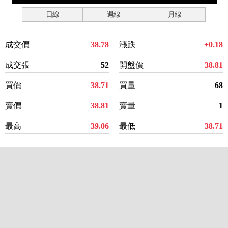
日線
週線
月線
成交價
38.78
漲跌
+0.18
成交張
52
開盤價
38.81
買價
38.71
買量
68
賣價
38.81
賣量
1
最高
39.06
最低
38.71