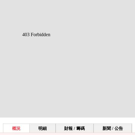
概況
明細
財報 / 籌碼
新聞 / 公告