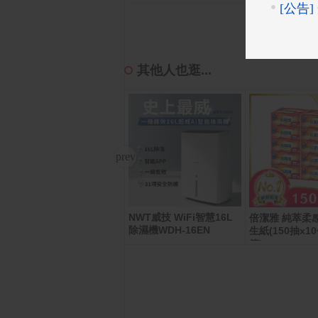
其他人也逛...
NWT威技 WiFi智慧16L
Roborock 石頭科技掃地
倍潔雅 純萃柔
除濕機WDH-16EN
機器人Saros 20
生紙(150抽x10
箱)