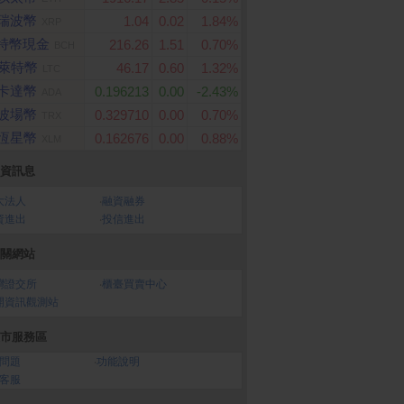
瑞波幣
1.04
0.02
1.84%
XRP
特幣現金
216.26
1.51
0.70%
BCH
萊特幣
46.17
0.60
1.32%
LTC
卡達幣
0.196213
0.00
-2.43%
ADA
波場幣
0.329710
0.00
0.70%
TRX
恆星幣
0.162676
0.00
0.88%
XLM
資訊息
大法人
‧
融資融券
資進出
‧
投信進出
關網站
灣證交所
‧
櫃臺買賣中心
開資訊觀測站
市服務區
問題
‧
功能說明
客服