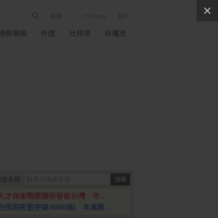
新聞
PChome
登入
港股美股
外匯
比特幣
除權息
個股名稱
人才保衛戰要讓研發留台灣 半...
台指期夜盤突破45000點 本週聚...