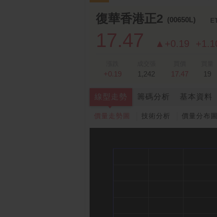
跌停排行：
凌 航
168.00 -18.50
雙
1
2
復華香港正2
(00650L)
E
17.47
▲+0.19
+1.
漲跌
成交張
買價
買量
+0.19
1,242
17.47
19
線型走勢
籌碼分析
基本資料
價量走勢圖
技術分析
價量分布