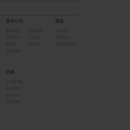
股市公告
選股
新掛牌股
除權除息
快速選股
停券預告
法說會
推薦選股
警示股
股東會
我的選股條件
股票抽籤
外匯
全球匯率數
熱門匯率
即時新聞
經濟數據