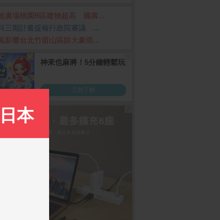
地廣場桃園B區建物超高 國壽...
科三期計畫提報行政院審議 ...
風影響台北竹苗山區防大豪雨...