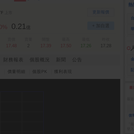
 鍵
236.50 -26.00
勤 誠
1,115.00 -120.00
3
熱
更新報價
TF
上市
0.21
+ 加自選
10%
億
賣價
賣量
開盤
最高
最低
昨收
17.48
2
17.39
17.50
17.26
17.28
財務報表
個股概況
新聞
公告
圖
價量明細
個股PK
獲利表現
最
2
最近
復
『最
登入