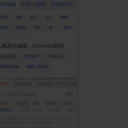
門討論股
市值 / 高股息
主動型ETF
台積電
鴻海
盟立
旺宏
聯電
華邦電
聯發科
網家
統一
萬海
南亞
國泰金
人氣股市議題－PChome新聞
金融股配息
股市新聞
PCB概念股
記憶體概念股
機器人概念股
低軌衛星概念股
CPO、BBU概念股
近查詢
我的自選股
價量排行
即時重大訊息
025金融股配息
AI眼鏡概念股
編輯
 10 檔查詢個股
(看全部)
降息概念股
儲能概念股
甲骨文概念股
股票
成交價
漲跌
漲跌幅
成交張
股東會紀念品
華香港正2
17.47
+0.19
+1.10%
1,242
近查詢個股』以暫存檔案紀錄，無法永久保存，
PChome會員保存『最近查詢個股』。