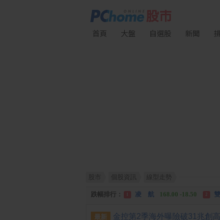
首頁
大盤
自選股
新聞
股市
個股資訊
線型走勢
漲幅排行：
川 湖
11,110.00 +1,010.00
1
跌幅排行：
凌 航
168.00 -18.50
雙
1
2
漲停排行：
中化生
35.75 +3.25
川
1
2
最新