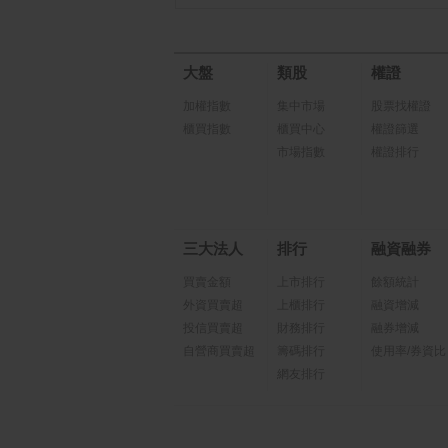
大盤
類股
權證
加權指數
集中市場
股票找權證
櫃買指數
櫃買中心
權證篩選
市場指數
權證排行
三大法人
排行
融資融券
買賣金額
上市排行
餘額統計
外資買賣超
上櫃排行
融資增減
投信買賣超
財務排行
融券增減
自營商買賣超
籌碼排行
使用率/券資比
網友排行