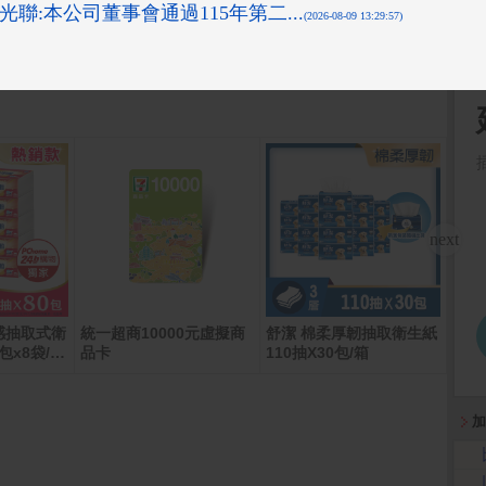
更多
感抽取式衛
統一超商10000元虛擬商
舒潔 棉柔厚韌抽取衛生紙
Rob
包x8袋/
品卡
110抽X30包/箱
機器人
w
加