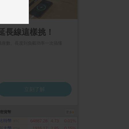
orock 石頭科技 掃地
舒潔 棉柔舒適抽取衛生紙
Google TV Streamer
K)
Qrevo Curv2 Flo
100抽x12包x6串/箱
密貨幣
更多
比特幣
64887.28
4.73
0.01%
BTC
以太幣
1916.17
2.85
0.15%
ETH