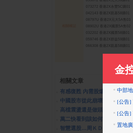
053072 香港2X元大59購01
073272 香港2X永豐5C購01
042143 香港2X凱基58購01
08797U 香港2X元大5A售03
相關權証
08902U 香港2X國票5A售02
032202 香港2X國票58購01
059746 香港2X群益59購01
066308 香港2X凱基5B購01
相關文章
有感復甦 內需股爐火續旺
(2023-
中國股市從此崩壞?!可能嗎?!
(
高檔震盪還是做頭開始呢?!
(201
萬二快看到該如何處置?!
(2019-1
智慧選股…周ＫＤ交叉向上
(202