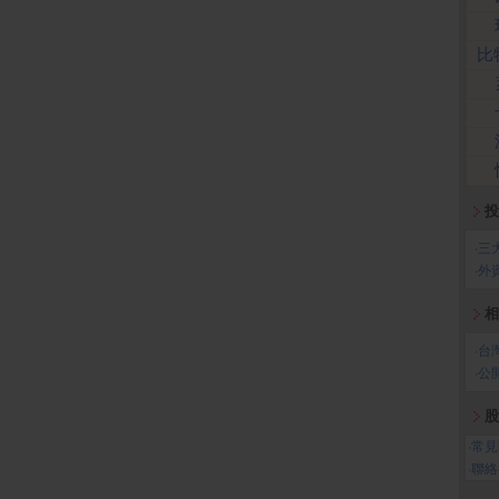
比
投
‧
三
‧
外
相
‧
台
‧
公
股
‧
常見
‧
聯絡