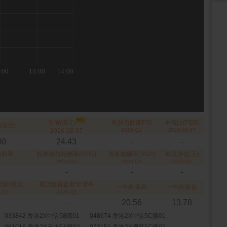
市值(億元)
每股盈餘(EPS)
本益比(PER)
(億元)
2026-08-07
2026-Q1
2026-08-07
00
24.43
-
-
殖利率
股東權益報酬率(ROE)
資產報酬率(ROA)
每股淨值(元)
2026-Q1
2026-Q1
2026-Q1
-
-
-
餘(億元)
累計稅後盈餘年增率
一年內最高
一年內最低
-Q1
2026-Q1
-
20.56
13.78
033842 香港2X中信58購01
048674 香港2X中信5C購01