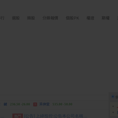
排行
選股
類股
分類報價
個股PK
權證
期權
中化生
35.75 +3.25
柏 騰
28.15 +2.55
2
3
 鍵
236.50 -26.00
禾伸堂
535.00 -58.00
3
 湖
11,110.00 +1,010.00
柏 騰
28.15 +2.55
3
金控第2季海外曝險破31兆創高 日本年增45%居冠
[公告] 上緯投控:公告本公司名稱由「上緯國際投資控股股份有限公司」更名為「上緯國際控股股份有限公司」，公告期間：115年6月11日至115年9月10日。
熱門