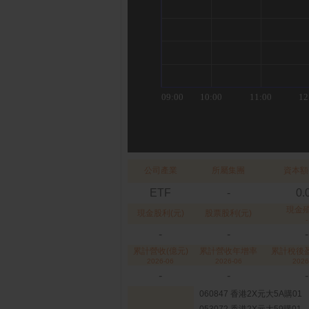
公司產業
所屬集團
資本額
ETF
-
0.
現金
現金股利(元)
股票股利(元)
-
-
-
-
累計營收(億元)
累計營收年增率
累計稅後盈
2026-06
2026-06
2026
-
-
-
060847 香港2X元大5A購01