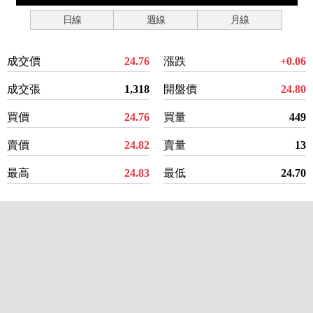
日線
週線
月線
成交價
24.76
漲跌
+0.06
成交張
1,318
開盤價
24.80
買價
24.76
買量
449
賣價
24.82
賣量
13
最高
24.83
最低
24.70