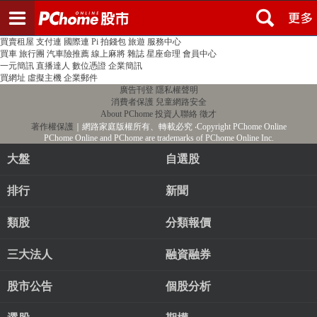
登入
註冊
PChome首頁
線上購物
24h購物
書店
露天拍賣
比比昂代購
新聞
/
氣象
股市
個人新聞台
廣告刊登
加入聯播網
全球購物
買賣租屋
支付連
國際連
Pi 拍錢包
旅遊
服務中心
買車
旅行團
汽車險推薦
線上麻將
雜誌
星座命理
會員中心
一元簡訊
直播達人
數位憑證
企業簡訊
買網址
虛擬主機
企業郵件
廣告刊登
隱私權聲明
消費者保護
兒童網路安全
About PChome
投資人聯絡
徵才
著作權保護
｜網路家庭版權所有、轉載必究
‧Copyright PChome Online
PChome Online and PChome are trademarks of PChome Online Inc.
大盤
自選股
排行
新聞
類股
分類報價
三大法人
融資融券
股市公告
個股分析