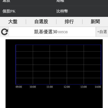
選股
期權
個股PK
比特幣
大盤
自選股
排行
新聞
凱基優選30
+自選
00938