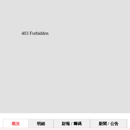
概況
明細
財報 / 籌碼
新聞 / 公告