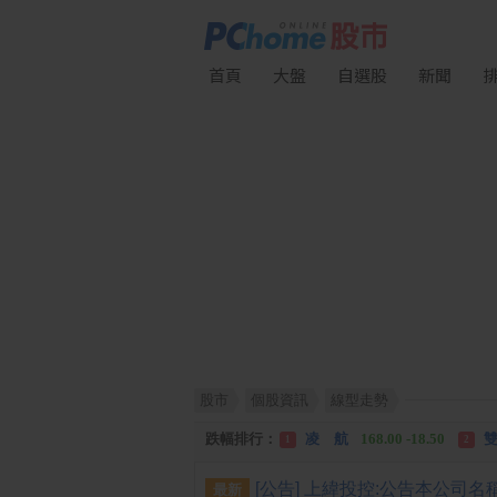
首頁
大盤
自選股
新聞
股市
個股資訊
線型走勢
漲幅排行：
川 湖
11,110.00 +1,010.00
1
跌幅排行：
凌 航
168.00 -18.50
雙
1
2
漲停排行：
中化生
35.75 +3.25
川
1
2
最新