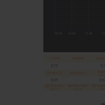
公司產業
所屬集團
資本額
ETF
-
0.
現金
現金股利(元)
股票股利(元)
2026-
0.05
-
0.
累計營收(億元)
累計營收年增率
累計稅後盈
2026-06
2026-06
2026
-
-
-