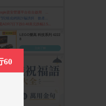
oogle資安營運平台在台啟用 ...
鬥陀螺成網購詐騙誘餌 數產...
ADR7日下跌0.48美元跌幅2.5...