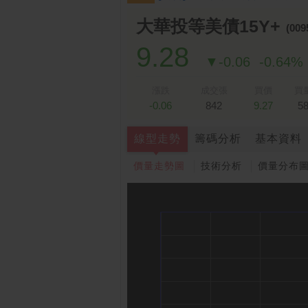
跌停排行：
凌 航
168.00 -18.50
雙
1
2
大華投等美債15Y+
(009
9.28
▼-0.06
-0.64%
漲跌
成交張
買價
買
-0.06
842
9.27
5
線型走勢
籌碼分析
基本資料
價量走勢圖
技術分析
價量分布