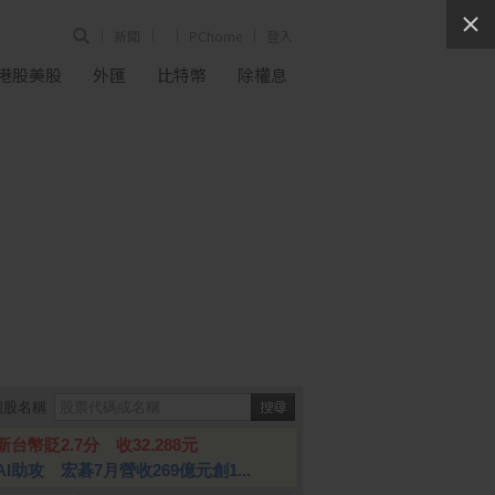
新聞
PChome
登入
港股美股
外匯
比特幣
除權息
個股名稱
新台幣貶2.7分 收32.288元
AI助攻 宏碁7月營收269億元創1...