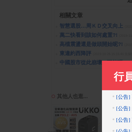
相關文章
智慧選股…周ＫＤ交叉向上
(202
萬二快看到該如何處置?!
(2019-1
高檔震盪還是做頭開始呢?!
(201
東違約西降評
(2023-10-26 15:15:40 
中國股市從此崩壞?!可能嗎?!
(
其他人也逛...