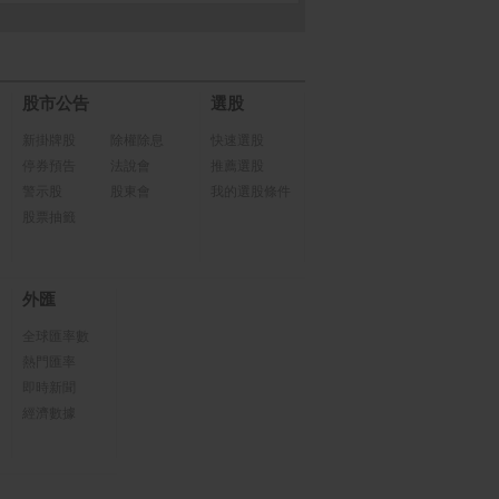
股市公告
選股
新掛牌股
除權除息
快速選股
停券預告
法說會
推薦選股
警示股
股東會
我的選股條件
股票抽籤
外匯
全球匯率數
熱門匯率
即時新聞
經濟數據