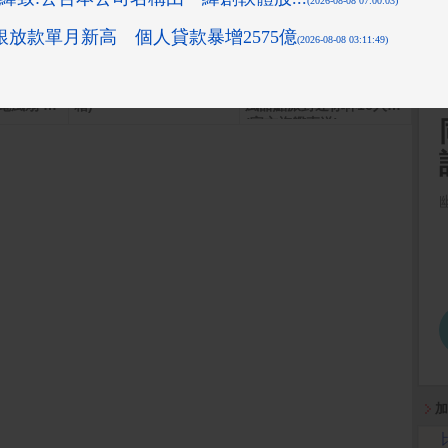
14吋日本D
KIRIN–生茶525ml(24入/
【哈根達斯-冷凍宅配】歐
Goog
K)
電風扇 W
箱)
風甜點派對迷你杯16入組
(官方旗艦直送)
加