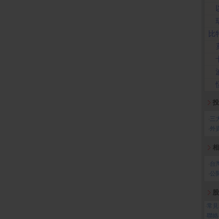
比
投
‧
三
‧
外
相
‧
台
‧
公
股
‧
常見
‧
聯絡