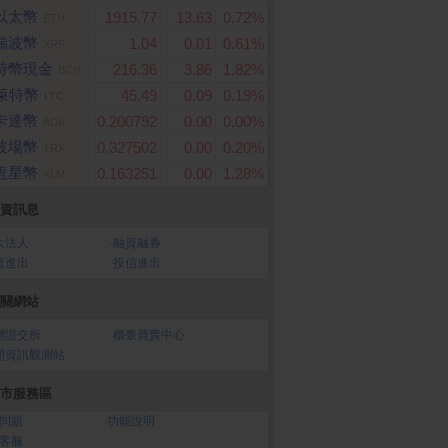
以太幣
1915.77
13.63
0.72%
ETH
瑞波幣
1.04
0.01
0.61%
XRP
特幣現金
216.36
3.86
1.82%
BCH
萊特幣
45.49
0.09
0.19%
LTC
卡達幣
0.200792
0.00
0.00%
ADA
波場幣
0.327502
0.00
0.20%
TRX
恆星幣
0.163251
0.00
1.28%
XLM
資訊息
大法人
‧
融資融券
資進出
‧
投信進出
關網站
灣證交所
‧
櫃臺買賣中心
開資訊觀測站
市服務區
問題
‧
功能說明
客服