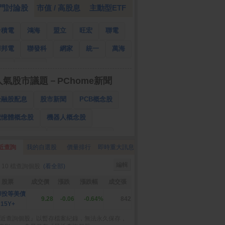
門討論股
市值 / 高股息
主動型ETF
台積電
鴻海
盟立
旺宏
聯電
華邦電
聯發科
網家
統一
萬海
南亞
國泰金
人氣股市議題－PChome新聞
金融股配息
股市新聞
PCB概念股
記憶體概念股
機器人概念股
低軌衛星概念股
CPO、BBU概念股
近查詢
我的自選股
價量排行
即時重大訊息
025金融股配息
AI眼鏡概念股
編輯
 10 檔查詢個股
(看全部)
降息概念股
儲能概念股
甲骨文概念股
股票
成交價
漲跌
漲跌幅
成交張
股東會紀念品
華投等美債
9.28
-0.06
-0.64%
842
15Y+
近查詢個股』以暫存檔案紀錄，無法永久保存，