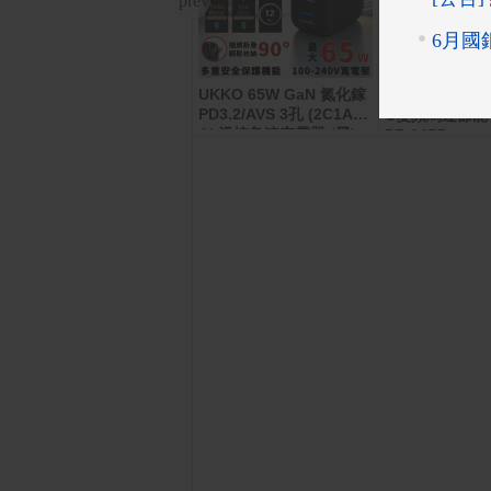
UKKO 65W GaN 氮化鎵
POCO F8 Ultra 16GB/51
【NWT 威技】
2GB
PD3.2/AVS 3孔 (2C1A)
C變頻馬達節能
AI 溫控急速充電器 (黑)
PF-14P7