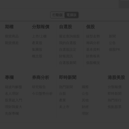
行動版
電腦版
期權
分類報價
自選股
個股
期貨商品
上市/上櫃
最近查詢個股
線型走勢
新聞
期貨價差
產業股
我的自選股
籌碼分析
公告
集團股
自選股設定
基本資料
個股PK
概念股
財報資訊
財務報表
自選股新聞
個股概況
專欄
券商分析
即時新聞
港股美股
箱波均解盤
研究報告
熱門新聞
國際
分類報價
名人理財
今日盤勢分析
台股
公告
即時新聞
股票超入門
產業
其他
熱門排行
理財我最大
未上市
財經
焦點股票
先探專欄
理財