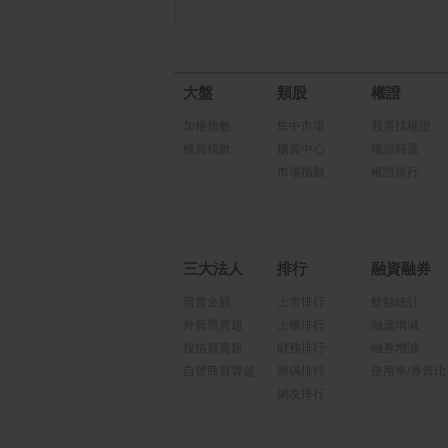
大盤
類股
權證
加權指數
集中市場
股票找權證
櫃買指數
櫃買中心
權證篩選
市場指數
權證排行
三大法人
排行
融資融券
買賣金額
上市排行
餘額統計
外資買賣超
上櫃排行
融資增減
投信買賣超
財務排行
融券增減
自營商買賣超
籌碼排行
使用率/券資比
網友排行