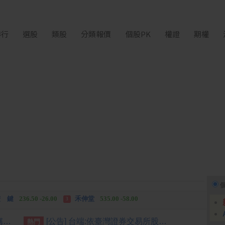
排行
選股
類股
分類報價
個股PK
權證
期權
中化生
35.75 +3.25
柏 騰
28.15 +2.55
2
3
 鍵
236.50 -26.00
禾伸堂
535.00 -58.00
3
 湖
11,110.00 +1,010.00
柏 騰
28.15 +2.55
3
[公告] 上緯投控:公告本公司名稱由「上緯國際投資控股股份有限公司」更名為「上緯國際控股股份有限公司」，公告期間：115年6月11日至115年9月10日。
[公告] 台端:依臺灣證券交易所股份有限公司臺證上一字第1121801204號函辦理
熱門