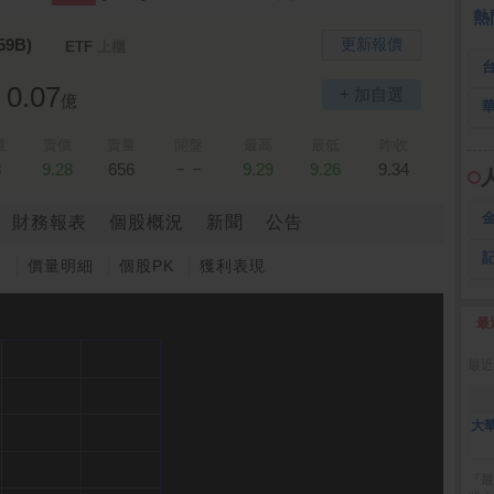
 鍵
236.50 -26.00
勤 誠
1,115.00 -120.00
3
熱
59B)
更新報價
ETF
上櫃
0.07
+ 加自選
億
量
賣價
賣量
開盤
最高
最低
昨收
－－
8
9.28
656
9.29
9.26
9.34
財務報表
個股概況
新聞
公告
圖
價量明細
個股PK
獲利表現
最
2
最近
大
『最