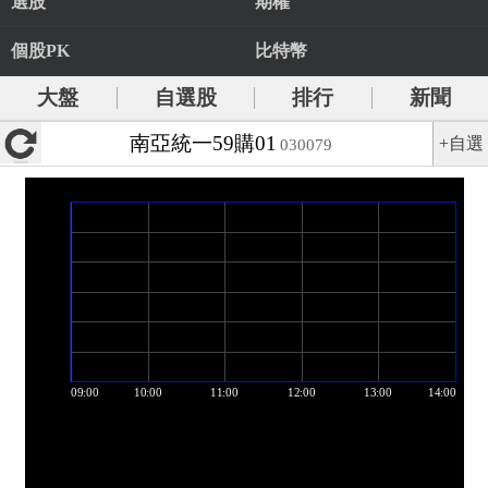
選股
期權
個股PK
比特幣
大盤
自選股
排行
新聞
南亞統一59購01
+自選
030079