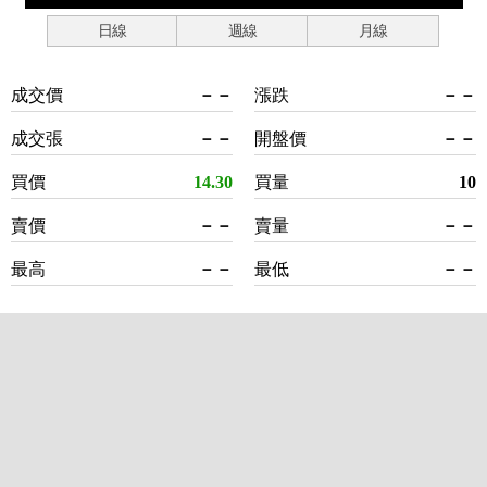
日線
週線
月線
成交價
－－
漲跌
－－
成交張
－－
開盤價
－－
買價
14.30
買量
10
賣價
－－
賣量
－－
最高
－－
最低
－－