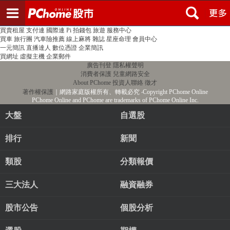
登入
註冊
PChome首頁
線上購物
24h購物
書店
露天拍賣
比比昂代購
新聞
/
氣象
股市
個人新聞台
廣告刊登
加入聯播網
全球購物
買賣租屋
支付連
國際連
Pi 拍錢包
旅遊
服務中心
買車
旅行團
汽車險推薦
線上麻將
雜誌
星座命理
會員中心
一元簡訊
直播達人
數位憑證
企業簡訊
買網址
虛擬主機
企業郵件
廣告刊登
隱私權聲明
消費者保護
兒童網路安全
About PChome
投資人聯絡
徵才
著作權保護
｜網路家庭版權所有、轉載必究
‧Copyright PChome Online
PChome Online and PChome are trademarks of PChome Online Inc.
大盤
自選股
排行
新聞
類股
分類報價
三大法人
融資融券
股市公告
個股分析