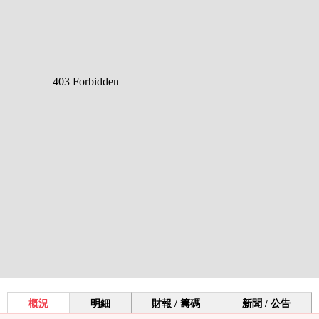
概況
明細
財報 / 籌碼
新聞 / 公告