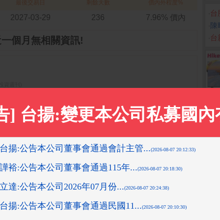
最後交易日
剩餘天數
價內外程度%
‧
台
2027-03-29
236
7.96% 價內
‧
陳
‧
台
近一個月無相關資訊!
先探投資週刊)
0-24 13:51:11 箱波均解盤)
-08-10 16:08:42 先探投資週刊)
3-10-26 15:17:27 先探投資週刊)
05:58 箱波均解盤)
更多