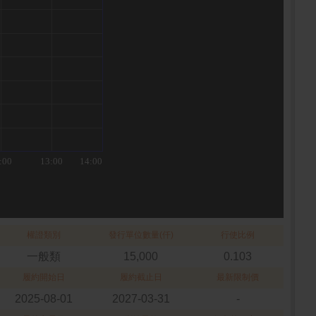
權證類別
發行單位數量(仟)
行使比例
一般類
15,000
0.103
履約開始日
履約截止日
最新限制價
2025-08-01
2027-03-31
-