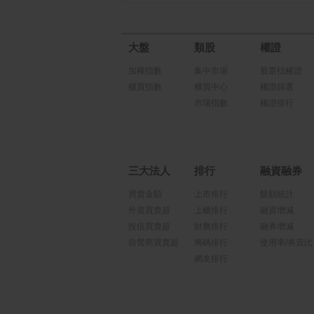
大盤
類股
權證
加權指數
集中市場
股票找權證
櫃買指數
櫃買中心
權證篩選
市場指數
權證排行
三大法人
排行
融資融券
買賣金額
上市排行
餘額統計
外資買賣超
上櫃排行
融資增減
投信買賣超
財務排行
融券增減
自營商買賣超
籌碼排行
使用率/券資比
網友排行