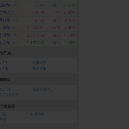
瑞波幣
1.02
-0.04
-3.87%
XRP
特幣現金
216.08
1.76
0.82%
BCH
萊特幣
45.95
0.68
1.49%
LTC
卡達幣
0.200451
0.01
4.80%
ADA
波場幣
0.327496
0.00
0.14%
TRX
恆星幣
0.160446
0.00
-2.54%
XLM
資訊息
大法人
‧
融資融券
資進出
‧
投信進出
關網站
灣證交所
‧
櫃臺買賣中心
開資訊觀測站
市服務區
問題
‧
功能說明
客服