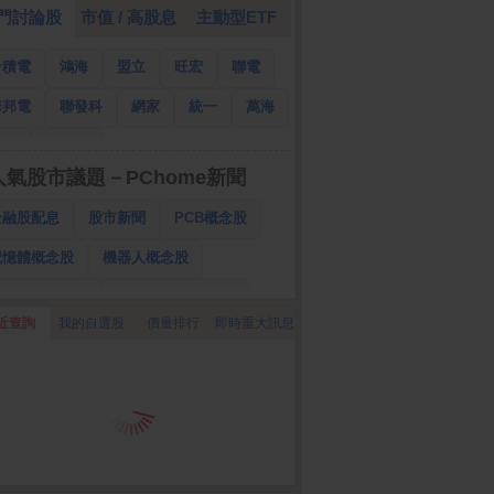
門討論股
市值 / 高股息
主動型ETF
台積電
鴻海
盟立
旺宏
聯電
華邦電
聯發科
網家
統一
萬海
南亞
國泰金
人氣股市議題－PChome新聞
金融股配息
股市新聞
PCB概念股
記憶體概念股
機器人概念股
低軌衛星概念股
CPO、BBU概念股
近查詢
我的自選股
價量排行
即時重大訊息
025金融股配息
AI眼鏡概念股
降息概念股
儲能概念股
甲骨文概念股
股東會紀念品