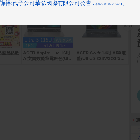
00點虛擬點數
ACER Aspire Lite 16吋
ACER Swift 14吋 AI筆電
Sam
ltra
AI文書效能筆電銀色(Ultr
藍(Ultra5-228V/32G/512
a 5 115U/16GB/512GB/
G/Intel ARC/W11/SFG14
WIN11/AL16-53P-57B8)
-75-50CQ)
加