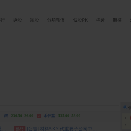
排行
選股
類股
分類報價
個股PK
權證
期權
中化生
35.75 +3.25
柏 騰
28.15 +2.55
2
3
 鍵
236.50 -26.00
禾伸堂
535.00 -58.00
3
 湖
11,110.00 +1,010.00
柏 騰
28.15 +2.55
3
[公告] 台揚:公告本公司董事會通過民國115年第二季合併財務報告
[公告] 材料*-KY:代重要子公司中峰化學有限公司公告董事會決議盈餘分派
熱門