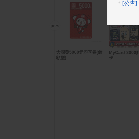
大潤發5000元即享券(餘
【SANLUX 台灣三洋】1
MyCard 30
額型)
28L 一級能效雙門小冰箱
卡
（SR-C125B1）