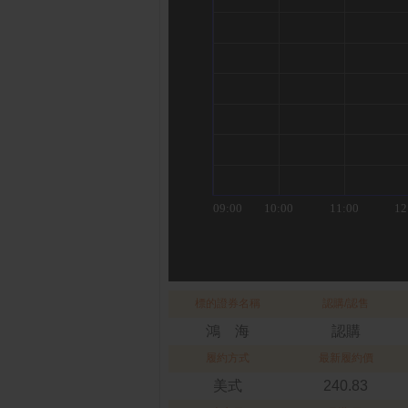
標的證券名稱
認購/認售
鴻 海
認購
履約方式
最新履約價
美式
240.83