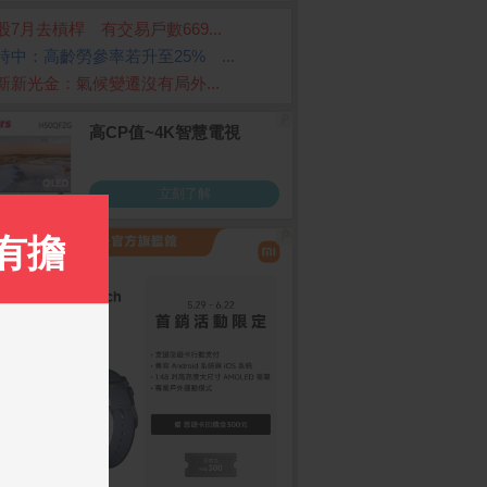
股7月去槓桿 有交易戶數669...
時中：高齡勞參率若升至25% ...
新新光金：氣候變遷沒有局外...