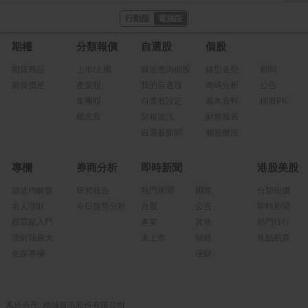
行動版
電腦版
期權
分類報價
自選股
個股
期貨商品
上市/上櫃
最近查詢個股
線型走勢
新聞
期貨價差
產業股
我的自選股
籌碼分析
公告
集團股
自選股設定
基本資料
個股PK
概念股
財報資訊
財務報表
自選股新聞
個股概況
專欄
券商分析
即時新聞
港股美股
箱波均解盤
研究報告
熱門新聞
國際
分類報價
名人理財
今日盤勢分析
台股
公告
即時新聞
股票超入門
產業
其他
熱門排行
理財我最大
未上市
財經
焦點股票
先探專欄
理財
系統合作: 精誠資訊股份有限公司