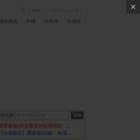
新聞
PChome
登入
港股美股
外匯
比特幣
除權息
個股名稱
國發會送6家生醫新創赴美培訓 ...
【台股盤後】震盪逾880點 終場...