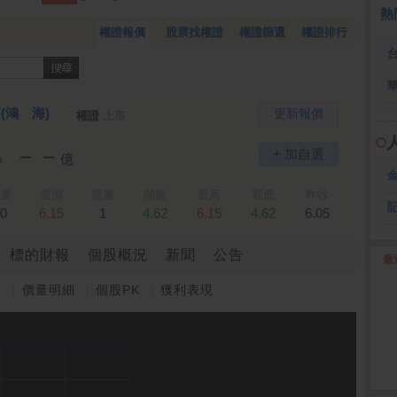
 鍵
236.50 -26.00
勤 誠
1,115.00 -120.00
3
熱
權證報價
股票找權證
權證篩選
權證排行
)
(鴻 海)
更新報價
權證
上市
－－
+ 加自選
%
億
量
賣價
賣量
開盤
最高
最低
昨收
0
6.15
1
4.62
6.15
4.62
6.05
標的財報
個股概況
新聞
公告
最
2
圖
價量明細
個股PK
獲利表現