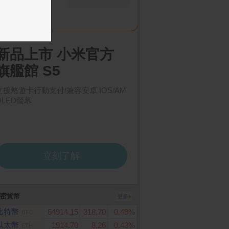
sung Galaxy S26 U
寶可夢集換式卡牌遊戲 超
App Store Card $ 2
 (12G/512G)
- 數位序號
級進化 高級擴充包 超級
進化夢想ex
密貨幣
更多
比特幣
64914.15
318.70
0.49%
BTC
以太幣
1914.70
8.26
0.43%
ETH