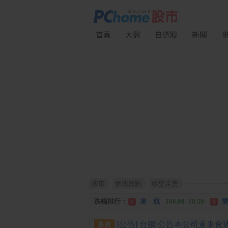
首頁
大盤
自選股
新聞
股市
個股資訊
線型走勢
漲幅排行：
川 湖
11,110.00 +1,010.00
1
跌幅排行：
凌 航
168.00 -18.50
雙
1
2
漲停排行：
中化生
35.75 +3.25
川
1
2
最新