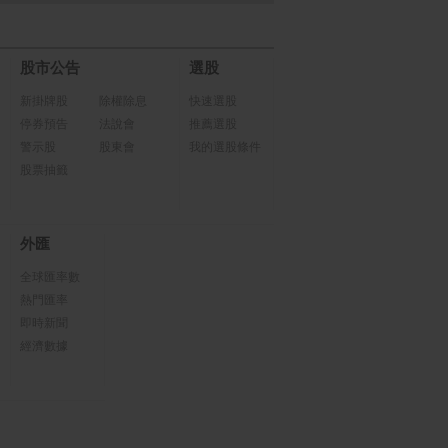
股市公告
選股
新掛牌股
除權除息
快速選股
停券預告
法說會
推薦選股
警示股
股東會
我的選股條件
股票抽籤
外匯
全球匯率數
熱門匯率
即時新聞
經濟數據