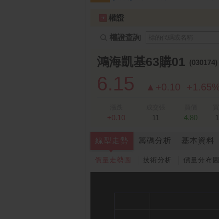
跌停排行：
凌 航
168.00 -18.50
雙
1
2
權證
權證查詢
鴻海凱基63購01
(030174
6.15
▲+0.10
+1.65
漲跌
成交張
買價
買
+0.10
11
4.80
1
線型走勢
籌碼分析
基本資料
價量走勢圖
技術分析
價量分布