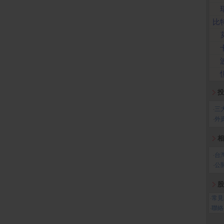
比
投
‧
三
‧
外
相
‧
台
‧
公
股
‧
常見
‧
聯絡