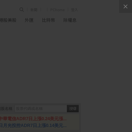
新聞
PChome
登入
港股美股
外匯
比特幣
除權息
個股名稱
中華電信ADR7日上漲0.24美元漲...
日月光投控ADR7日上漲0.14美元...