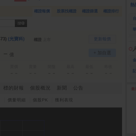
 鍵
236.50 -26.00
勤 誠
1,115.00 -120.00
3
熱
權證報價
股票找權證
權證篩選
權證排行
73)
(光寶科)
更新報價
權證
上市
－－
+ 加自選
億
賣價
賣量
開盤
最高
最低
昨收
－－
－－
－－
－－
－－
－－
標的財報
個股概況
新聞
公告
最
2
圖
價量明細
個股PK
獲利表現