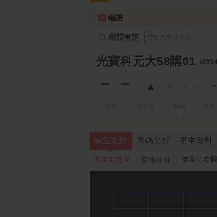
跌停排行：
凌 航
168.00 -18.50
雙
1
2
權證
權證查詢
光寶科元大58購01
(0314
－－
▲－－
－－
漲跌
成交張
買價
買量
－－
－－
－－
－－
線型走勢
籌碼分析
基本資料
價量走勢圖
技術分析
價量分布