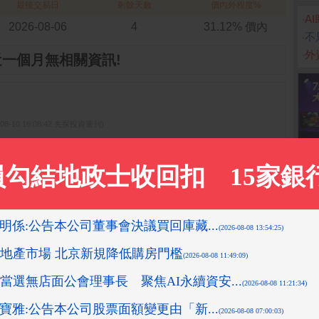
最後交易日
剩餘天數
價內外程度%
‧
A
2026-08-06
4
31.12% 價內
‧
不
‧
外
近一個月無相關資訊!
-08-10 16:08:42 先探投資週刊)
先探投資週刊)
05:58 箱波均解盤)
0-24 13:51:11 箱波均解盤)
9-11-18 14:12:36 箱波均解盤)
更多