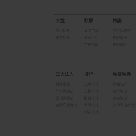
大盤
類股
權證
加權指數
集中市場
股票找權證
櫃買指數
櫃買中心
權證篩選
市場指數
權證排行
三大法人
排行
融資融券
買賣金額
上市排行
餘額統計
外資買賣超
上櫃排行
融資增減
投信買賣超
財務排行
融券增減
自營商買賣超
籌碼排行
使用率/券資比
網友排行