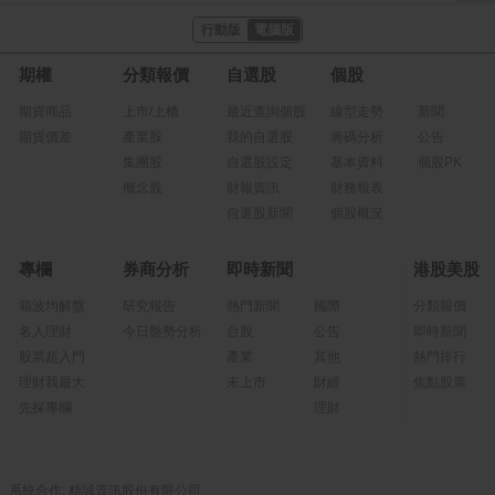
行動版
電腦版
期權
分類報價
自選股
個股
期貨商品
上市/上櫃
最近查詢個股
線型走勢
新聞
期貨價差
產業股
我的自選股
籌碼分析
公告
集團股
自選股設定
基本資料
個股PK
概念股
財報資訊
財務報表
自選股新聞
個股概況
專欄
券商分析
即時新聞
港股美股
箱波均解盤
研究報告
熱門新聞
國際
分類報價
名人理財
今日盤勢分析
台股
公告
即時新聞
股票超入門
產業
其他
熱門排行
理財我最大
未上市
財經
焦點股票
先探專欄
理財
系統合作: 精誠資訊股份有限公司