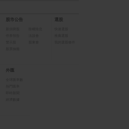
股市公告
選股
新掛牌股
除權除息
快速選股
停券預告
法說會
推薦選股
警示股
股東會
我的選股條件
股票抽籤
外匯
全球匯率數
熱門匯率
即時新聞
經濟數據