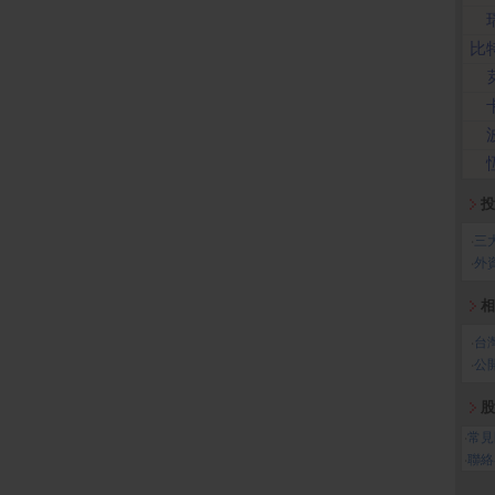
比
投
‧
三
‧
外
相
‧
台
‧
公
股
‧
常見
‧
聯絡