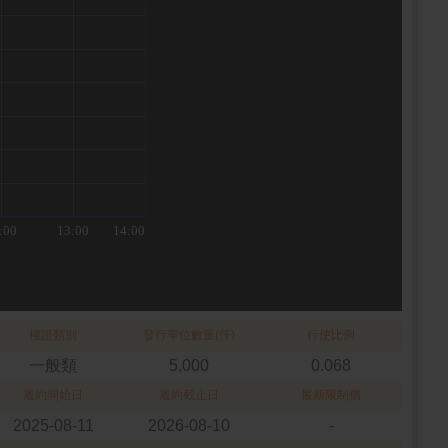
權證類別
發行單位數量(仟)
行使比例
一般類
5,000
0.068
履約開始日
履約截止日
最新限制價
2025-08-11
2026-08-10
-