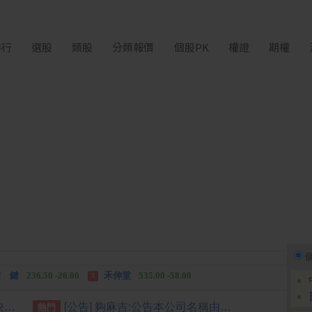
排行
選股
類股
分類報價
個股PK
權證
期權
中化生
35.75 +3.25
柏 騰
28.15 +2.55
2
3
 鍵
236.50 -26.00
禾伸堂
535.00 -58.00
3
 湖
11,110.00 +1,010.00
柏 騰
28.15 +2.55
3
[公告] 明係:公告本公司董事會決議買回庫藏股
[公告] 夠麻吉:公告本公司名稱由「夠麻吉股份有限公司」更名為「納維康生技股份有限公司」，公告期間：115年6月29日至115年9月28日
熱門