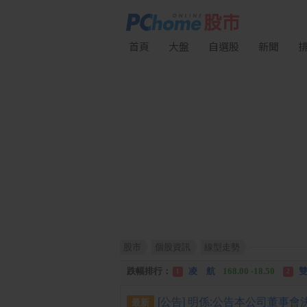
首頁
大盤
自選股
新聞
股市
個股資訊
線型走勢
漲幅排行：
川 湖
11,110.00 +1,010.00
1
跌幅排行：
凌 航
168.00 -18.50
雙
1
2
漲停排行：
中化生
35.75 +3.25
川
1
2
最新