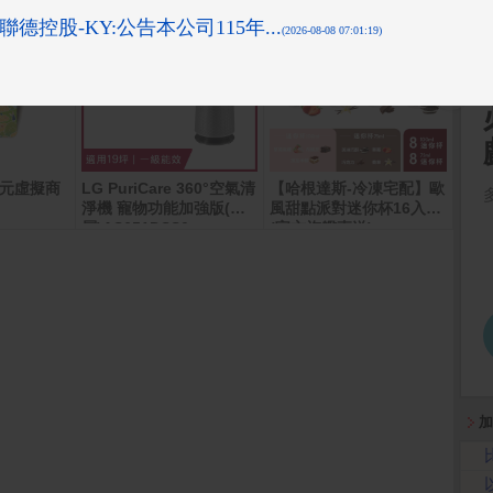
0元虛擬商
LG PuriCare 360°空氣清
【哈根達斯-冷凍宅配】歐
MyC
淨機 寵物功能加強版(單
風甜點派對迷你杯16入組
卡
層)AS651DSS0
(官方旗艦直送)
加