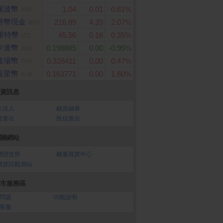
瑞波幣
1.04
0.01
0.61%
XRP
特幣現金
216.89
4.39
2.07%
BCH
萊特幣
45.56
0.16
0.35%
LTC
卡達幣
0.198885
0.00
-0.95%
ADA
波場幣
0.328411
0.00
0.47%
TRX
恆星幣
0.163771
0.00
1.60%
XLM
資訊息
大法人
‧
融資融券
資進出
‧
投信進出
關網站
灣證交所
‧
櫃臺買賣中心
開資訊觀測站
市服務區
問題
‧
功能說明
客服