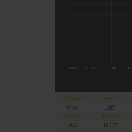
標的證券名稱
認購/認售
光寶科
認購
履約方式
最新履約價
美式
192.57