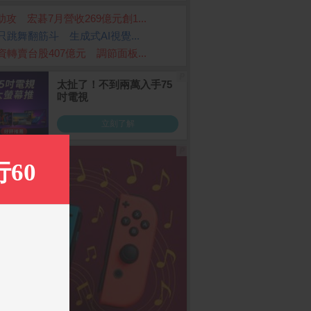
I助攻 宏碁7月營收269億元創1...
只跳舞翻筋斗 生成式AI視覺...
資轉賣台股407億元 調節面板...