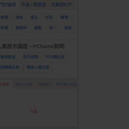
門討論股
市值 / 高股息
主動型ETF
台積電
鴻海
盟立
旺宏
聯電
華邦電
聯發科
網家
統一
萬海
南亞
國泰金
人氣股市議題－PChome新聞
金融股配息
股市新聞
PCB概念股
記憶體概念股
機器人概念股
低軌衛星概念股
CPO、BBU概念股
近查詢
我的自選股
價量排行
即時重大訊息
025金融股配息
AI眼鏡概念股
降息概念股
儲能概念股
甲骨文概念股
股東會紀念品