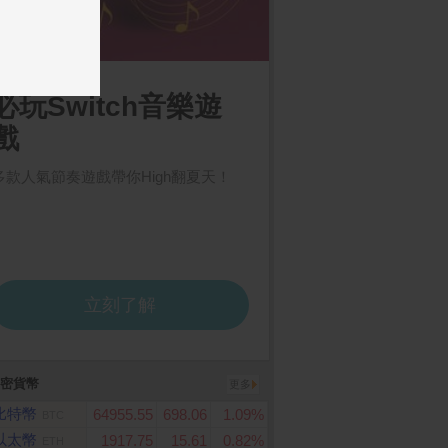
ard 3000點虛擬點數
CyberPower 1500VA 在
春風 三層超厚柔感抽
線互動式 正弦波不斷電系
生紙(100抽x8包x8串/
統(CP1500PFCLCDa)
密貨幣
更多
比特幣
64955.55
698.06
1.09%
BTC
以太幣
1917.75
15.61
0.82%
ETH