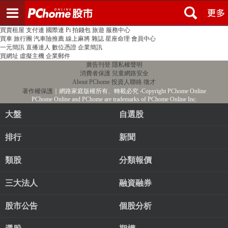
登入
註冊
PChome首頁
線上購物
24h購物
書店
露天拍賣
比比昂代購
新聞
/
氣象
股市
個人新聞台
廣告刊登
加入聯播網
全球購物
買賣租屋
支付連
國際連
Pi 拍錢包
旅遊
服務中心
買車
旅行團
汽車險推薦
線上麻將
雜誌
星座命理
會員中心
一元簡訊
直播達人
數位憑證
企業簡訊
買網址
虛擬主機
企業郵件
廣告刊登
隱私權聲明
消費者保護
兒童網路安全
About PChome
投資人聯絡
徵才
著作權保護
｜網路家庭版權所有、轉載必究
‧Copyright PChome Online
PChome Online and PChome are trademarks of PChome Online Inc.
大盤
自選股
排行
新聞
類股
分類報價
三大法人
融資融券
股市公告
個股分析