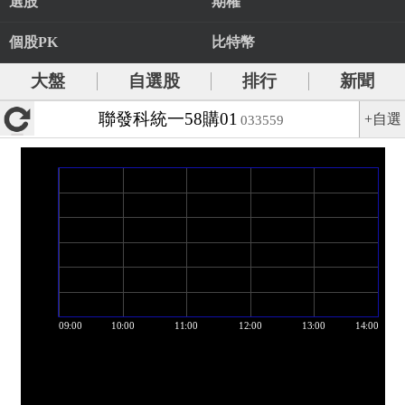
選股
期權
個股PK
比特幣
大盤
自選股
排行
新聞
聯發科統一58購01
+自選
033559