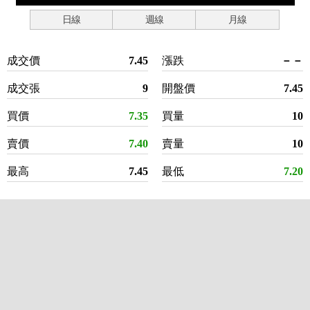
日線
週線
月線
成交價
7.45
漲跌
－－
成交張
9
開盤價
7.45
買價
7.35
買量
10
賣價
7.40
賣量
10
最高
7.45
最低
7.20