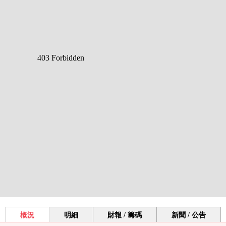
概況
明細
財報 / 籌碼
新聞 / 公告