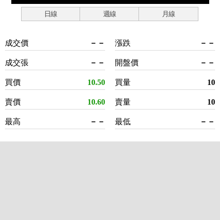
日線
週線
月線
成交價
－－
漲跌
－－
成交張
－－
開盤價
－－
買價
10.50
買量
10
賣價
10.60
賣量
10
最高
－－
最低
－－