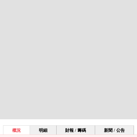
概況
明細
財報 / 籌碼
新聞 / 公告