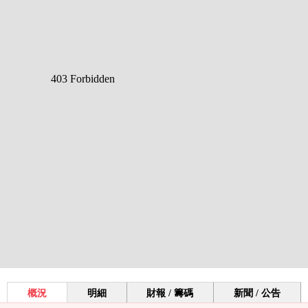
概況
明細
財報 / 籌碼
新聞 / 公告