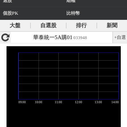
選股
期權
個股PK
比特幣
大盤
自選股
排行
新聞
華泰統一5A購01
+自選
033948