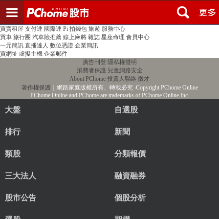
登入
註冊
PChome首頁
線上購物
24h購物
書店
露天拍賣
比比昂代購
新聞
/
氣象
股市
個人新聞台
廣告刊登
加入聯播網
全球購物
買賣租屋
支付連
國際連
Pi 拍錢包
旅遊
服務中心
買車
旅行團
汽車險推薦
線上麻將
雜誌
星座命理
會員中心
一元簡訊
直播達人
數位憑證
企業簡訊
買網址
虛擬主機
企業郵件
廣告刊登
隱私權聲明
消費者保護
兒童網路安全
About PChome
投資人聯絡
徵才
著作權保護
｜網路家庭版權所有、轉載必究
‧Copyright PChome Online
PChome Online and PChome are trademarks of PChome Online Inc.
大盤
自選股
排行
新聞
類股
分類報價
三大法人
融資融券
股市公告
個股分析