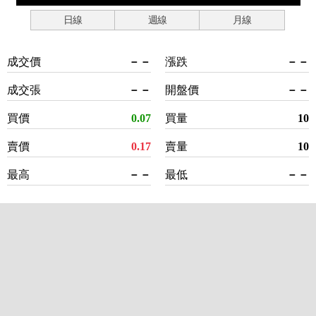
日線
週線
月線
成交價
－－
漲跌
－－
成交張
－－
開盤價
－－
買價
0.07
買量
10
賣價
0.17
賣量
10
最高
－－
最低
－－