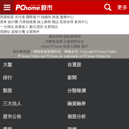
登入
註冊
PChome首頁
線上購物
24h購物
書店
露天拍賣
比比昂代購
新聞
/
氣象
股市
個人新聞台
廣告刊登
加入聯播網
全球購物
買賣租屋
支付連
國際連
Pi 拍錢包
旅遊
服務中心
買車
旅行團
汽車險推薦
線上麻將
雜誌
星座命理
會員中心
一元簡訊
直播達人
數位憑證
企業簡訊
買網址
虛擬主機
企業郵件
廣告刊登
隱私權聲明
消費者保護
兒童網路安全
About PChome
投資人聯絡
徵才
著作權保護
｜網路家庭版權所有、轉載必究
‧Copyright PChome Online
PChome Online and PChome are trademarks of PChome Online Inc.
大盤
自選股
排行
新聞
類股
分類報價
三大法人
融資融券
股市公告
個股分析