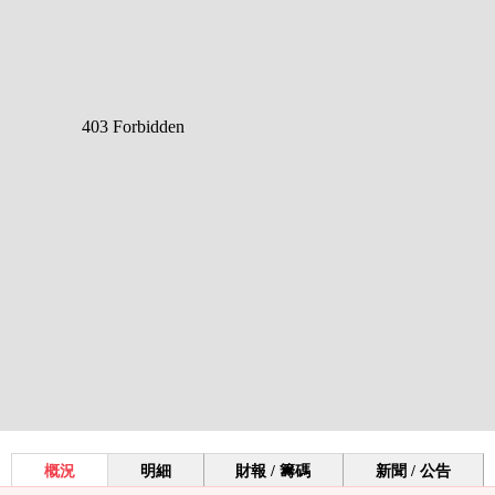
概況
明細
財報 / 籌碼
新聞 / 公告