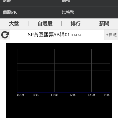
選股
期權
個股PK
比特幣
大盤
自選股
排行
新聞
SP黃豆國票5B購01
+自選
034345