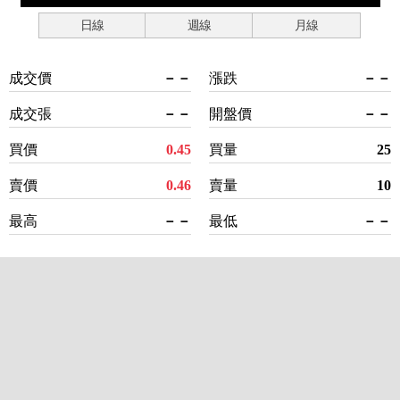
日線
週線
月線
成交價
－－
漲跌
－－
成交張
－－
開盤價
－－
買價
0.45
買量
25
賣價
0.46
賣量
10
最高
－－
最低
－－