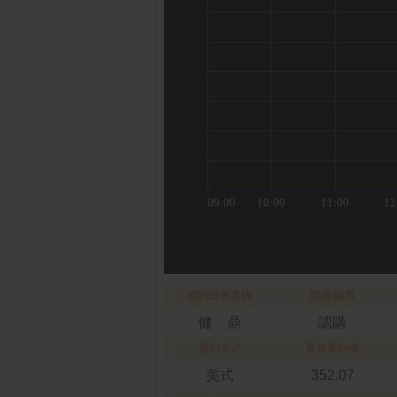
標的證券名稱
認購/認售
健 鼎
認購
履約方式
最新履約價
美式
352.07