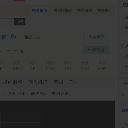
 鍵
236.50 -26.00
勤 誠
1,115.00 -120.00
3
熱
權證報價
股票找權證
權證篩選
權證排行
)
(健 鼎)
更新報價
權證
上市
－－
+ 加自選
%
億
量
賣價
賣量
開盤
最高
最低
昨收
0
0.50
10
0.54
0.54
0.54
0.52
標的財報
個股概況
新聞
公告
最
2
圖
價量明細
個股PK
獲利表現
最近
健鼎
『最