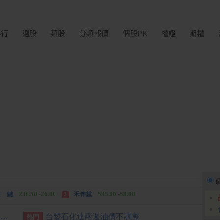
排行
選股
類股
分類報價
個股PK
權證
期權
中化生
35.75 +3.25
柏 騰
28.15 +2.55
2
3
 鍵
236.50 -26.00
禾伸堂
535.00 -58.00
3
 湖
11,110.00 +1,010.00
柏 騰
28.15 +2.55
3
置地廣場桃園B區建物超高 國壽允修正高度儘速拆除
台塑石化連兩週油價不調整
熱門