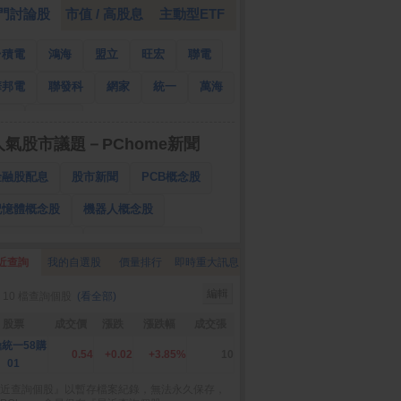
門討論股
市值 / 高股息
主動型ETF
台積電
鴻海
盟立
旺宏
聯電
華邦電
聯發科
網家
統一
萬海
南亞
國泰金
人氣股市議題－PChome新聞
金融股配息
股市新聞
PCB概念股
記憶體概念股
機器人概念股
低軌衛星概念股
CPO、BBU概念股
近查詢
我的自選股
價量排行
即時重大訊息
025金融股配息
AI眼鏡概念股
編輯
 10 檔查詢個股
(看全部)
降息概念股
儲能概念股
甲骨文概念股
股票
成交價
漲跌
漲跌幅
成交張
股東會紀念品
統一58購
0.54
+0.02
+3.85%
10
01
近查詢個股』以暫存檔案紀錄，無法永久保存，