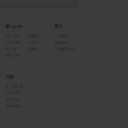
股市公告
選股
新掛牌股
除權除息
快速選股
停券預告
法說會
推薦選股
警示股
股東會
我的選股條件
股票抽籤
外匯
全球匯率數
熱門匯率
即時新聞
經濟數據