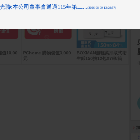
值10,00
PChome 購物儲值3,000
BOXMAN超輕柔抽取式衛
【點
元
生紙150抽12包X7串/箱
條_
加