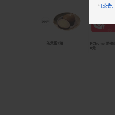
茶葉蛋1顆
【享樂券】全家虛擬禮物
PChome 購物儲
卡100元
0元