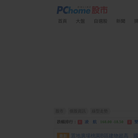
首頁
大盤
自選股
新聞
股市
個股資訊
線型走勢
漲幅排行：
川 湖
11,110.00 +1,010.00
1
跌幅排行：
凌 航
168.00 -18.50
雙
1
2
漲停排行：
中化生
35.75 +3.25
川
1
2
最新