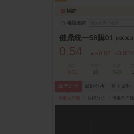
跌停排行：
凌 航
168.00 -18.50
雙
1
2
權證
權證查詢
健鼎統一58購01
(036863
0.54
▲+0.02
+3.85
漲跌
成交張
買價
買
+0.02
10
0.49
1
線型走勢
籌碼分析
基本資料
價量走勢圖
技術分析
價量分布