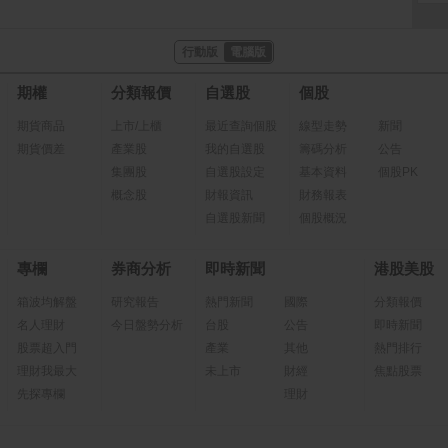
行動版
電腦版
期權
分類報價
自選股
個股
期貨商品
上市/上櫃
最近查詢個股
線型走勢
新聞
期貨價差
產業股
我的自選股
籌碼分析
公告
集團股
自選股設定
基本資料
個股PK
概念股
財報資訊
財務報表
自選股新聞
個股概況
專欄
券商分析
即時新聞
港股美股
箱波均解盤
研究報告
熱門新聞
國際
分類報價
名人理財
今日盤勢分析
台股
公告
即時新聞
股票超入門
產業
其他
熱門排行
理財我最大
未上市
財經
焦點股票
先探專欄
理財