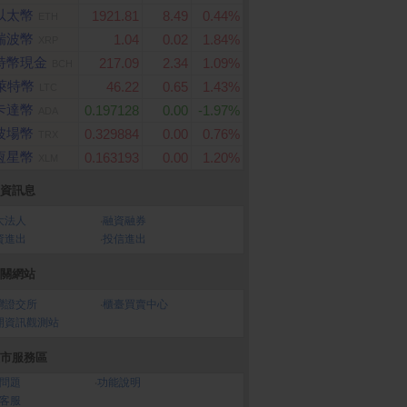
以太幣
1921.81
8.49
0.44%
ETH
瑞波幣
1.04
0.02
1.84%
XRP
特幣現金
217.09
2.34
1.09%
BCH
萊特幣
46.22
0.65
1.43%
LTC
卡達幣
0.197128
0.00
-1.97%
ADA
波場幣
0.329884
0.00
0.76%
TRX
恆星幣
0.163193
0.00
1.20%
XLM
資訊息
大法人
‧
融資融券
資進出
‧
投信進出
關網站
灣證交所
‧
櫃臺買賣中心
開資訊觀測站
市服務區
問題
‧
功能說明
客服