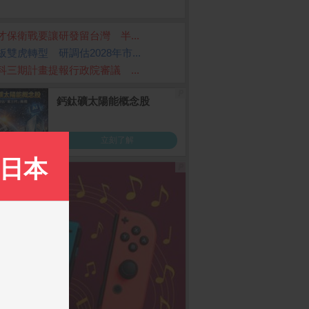
才保衛戰要讓研發留台灣 半...
板雙虎轉型 研調估2028年市...
科三期計畫提報行政院審議 ...