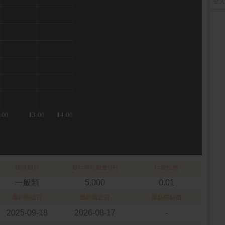
登入
權證類別
發行單位數量(仟)
行使比例
一般類
5,000
0.01
履約開始日
履約截止日
最新限制價
2025-09-18
2026-08-17
-