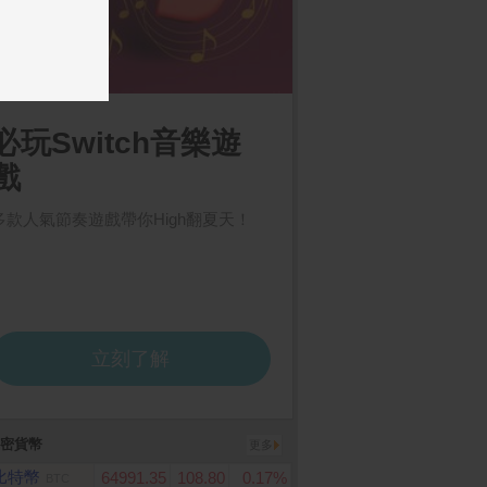
睛品】貳台錢 黃金金
飛利浦 三刀頭電鬍刀 S58
Samsung Galaxy A5
G (12G/256G)
計價黃金
80/20
密貨幣
更多
比特幣
64991.35
108.80
0.17%
BTC