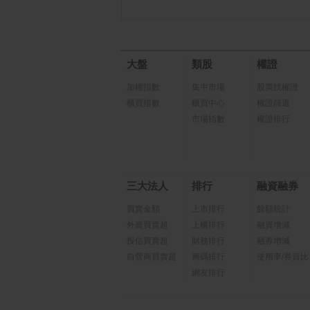
大盤
類股
權證
加權指數
集中市場
股票找權證
櫃買指數
櫃買中心
權證篩選
市場指數
權證排行
三大法人
排行
融資融券
買賣金額
上市排行
餘額統計
外資買賣超
上櫃排行
融資增減
投信買賣超
財務排行
融券增減
自營商買賣超
籌碼排行
使用率/券資比
網友排行