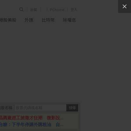
新聞
PChome
登入
港股美股
外匯
比特幣
除權息
個股名稱
晶圓廠趕工掀徵才狂潮 微影設...
台糖：下半年停購外購粗油 自...