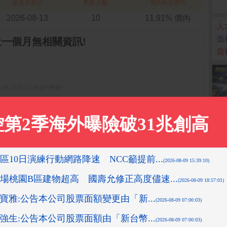
最後交易日
剩餘天數
價內外程度%
2026-08-13
10
11.91% 價內
‧
人
‧
面
近一個月無相關資訊!
‧
龍
0-24 13:51:11 箱波均解盤)
08-10 16:10:16 先探投資週刊)
-08-10 16:08:42 先探投資週刊)
先探投資週刊)
05:58 箱波均解盤)
更多