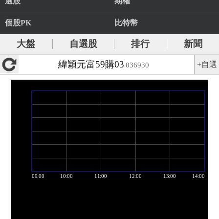
選股
期權
個股PK
比特幣
大盤
自選股
排行
新聞
緯穎元富59購03
+自選
036930