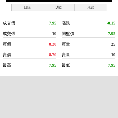
日線
週線
月線
成交價
7.95
漲跌
-0.15
成交張
10
開盤價
7.95
買價
8.20
買量
25
賣價
8.70
賣量
10
最高
7.95
最低
7.95