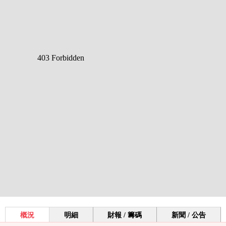
概況
明細
財報 / 籌碼
新聞 / 公告