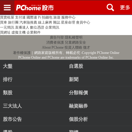
登入
註冊
PChome首頁
線上購物
24h購物
書店
露天拍賣
比比昂代購
新聞
/
氣象
股市
個人新聞台
廣告刊登
加入聯播網
全球購物
買賣租屋
支付連
國際連
Pi 拍錢包
旅遊
服務中心
買車
旅行團
汽車險推薦
線上麻將
雜誌
星座命理
會員中心
一元簡訊
直播達人
數位憑證
企業簡訊
買網址
虛擬主機
企業郵件
廣告刊登
隱私權聲明
消費者保護
兒童網路安全
About PChome
投資人聯絡
徵才
著作權保護
｜網路家庭版權所有、轉載必究
‧Copyright PChome Online
PChome Online and PChome are trademarks of PChome Online Inc.
大盤
自選股
排行
新聞
類股
分類報價
三大法人
融資融券
股市公告
個股分析