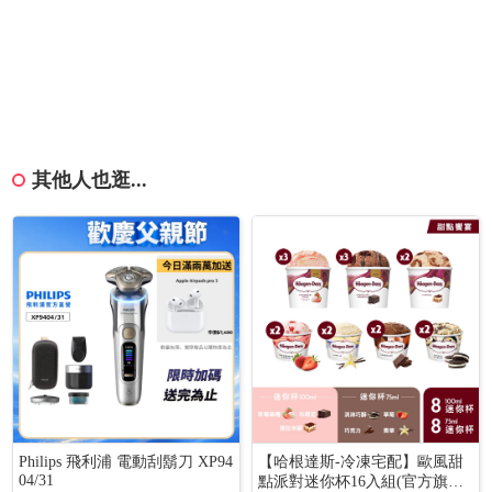
其他人也逛...
Philips 飛利浦 電動刮鬍刀 XP94
【哈根達斯-冷凍宅配】歐風甜
04/31
點派對迷你杯16入組(官方旗艦