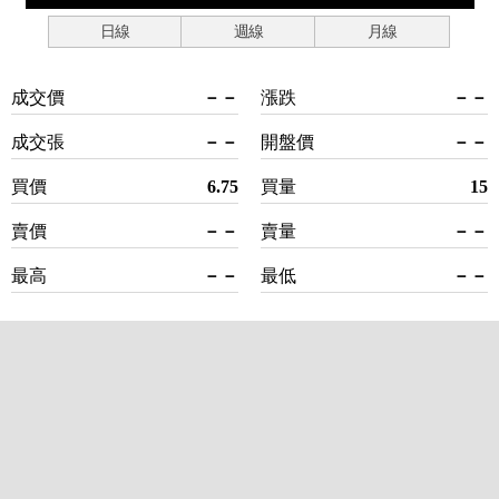
日線
週線
月線
成交價
－－
漲跌
－－
成交張
－－
開盤價
－－
買價
6.75
買量
15
賣價
－－
賣量
－－
最高
－－
最低
－－