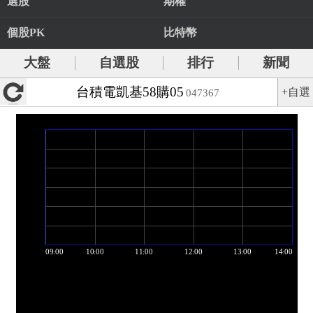
選股
期權
個股PK
比特幣
大盤
自選股
排行
新聞
台積電凱基58購05
+自選
047367