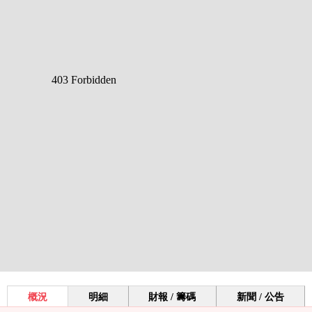
概況
明細
財報 / 籌碼
新聞 / 公告