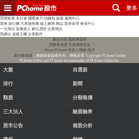
登入
註冊
PChome首頁
線上購物
24h購物
書店
露天拍賣
比比昂代購
新聞
/
氣象
股市
個人新聞台
廣告刊登
加入聯播網
全球購物
買賣租屋
支付連
國際連
Pi 拍錢包
旅遊
服務中心
買車
旅行團
汽車險推薦
線上麻將
雜誌
星座命理
會員中心
一元簡訊
直播達人
數位憑證
企業簡訊
買網址
虛擬主機
企業郵件
廣告刊登
隱私權聲明
消費者保護
兒童網路安全
About PChome
投資人聯絡
徵才
著作權保護
｜網路家庭版權所有、轉載必究
‧Copyright PChome Online
PChome Online and PChome are trademarks of PChome Online Inc.
大盤
自選股
排行
新聞
類股
分類報價
三大法人
融資融券
股市公告
個股分析