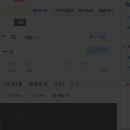
 鍵
236.50 -26.00
勤 誠
1,115.00 -120.00
3
熱
權證報價
股票找權證
權證篩選
權證排行
)
(辛 耘)
更新報價
權證
上市
－－
+ 加自選
億
賣價
賣量
開盤
最高
最低
昨收
－－
－－
－－
9.25
10
7.50
標的財報
個股概況
新聞
公告
最
2
圖
價量明細
個股PK
獲利表現