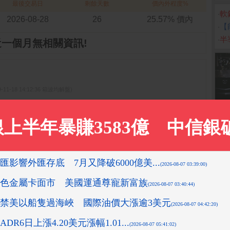
最後交易日
剩餘天數
價內外程度%
‧
軟
2026-08-28
26
25.57% 價內
‧
【
‧
半
近一個月無相關資訊!
9-11-18 14:12:36 箱波均解盤)
15:18:43 先探投資週刊)
1-05 15:35:34 箱波均解盤)
05:58 箱波均解盤)
2019-11-13 13:53:11 箱波均解盤)
更多