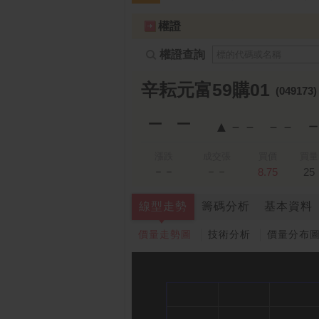
跌停排行：
凌 航
168.00 -18.50
雙
1
2
權證
權證查詢
辛耘元富59購01
(049173
－－
▲－－
－－
漲跌
成交張
買價
買量
－－
－－
8.75
25
線型走勢
籌碼分析
基本資料
價量走勢圖
技術分析
價量分布