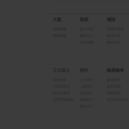
大盤
類股
權證
加權指數
集中市場
股票找權證
櫃買指數
櫃買中心
權證篩選
市場指數
權證排行
三大法人
排行
融資融券
買賣金額
上市排行
餘額統計
外資買賣超
上櫃排行
融資增減
投信買賣超
財務排行
融券增減
自營商買賣超
籌碼排行
使用率/券資比
網友排行