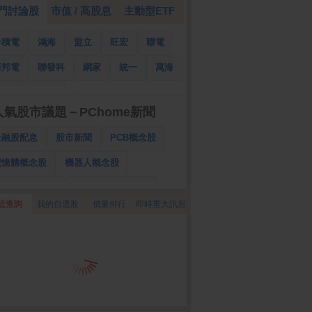
門討論股
市值 / 高股息
主動型ETF
台積電
鴻海
盟立
旺宏
聯電
華邦電
聯發科
網家
統一
萬海
南亞
國泰金
人氣股市議題－PChome新聞
金融股配息
股市新聞
PCB概念股
記憶體概念股
機器人概念股
低軌衛星概念股
CPO、BBU概念股
近查詢
我的自選股
價量排行
即時重大訊息
025金融股配息
AI眼鏡概念股
降息概念股
儲能概念股
甲骨文概念股
股東會紀念品