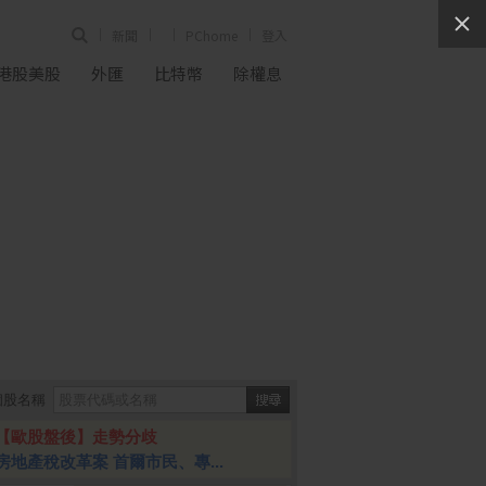
新聞
PChome
登入
港股美股
外匯
比特幣
除權息
個股名稱
【歐股盤後】走勢分歧
房地產稅改革案 首爾市民、專...