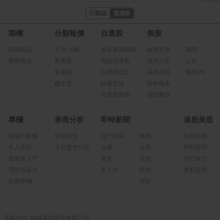
行動版
電腦版
期權
分類報價
自選股
個股
期貨商品
上市/上櫃
最近查詢個股
線型走勢
新聞
期貨價差
產業股
我的自選股
籌碼分析
公告
集團股
自選股設定
基本資料
個股PK
概念股
財報資訊
財務報表
自選股新聞
個股概況
專欄
券商分析
即時新聞
港股美股
箱波均解盤
研究報告
熱門新聞
國際
分類報價
名人理財
今日盤勢分析
台股
公告
即時新聞
股票超入門
產業
其他
熱門排行
理財我最大
未上市
財經
焦點股票
先探專欄
理財
系統合作: 精誠資訊股份有限公司