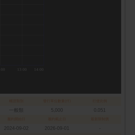
權證類別
發行單位數量(仟)
行使比例
一般類
5,000
0.051
履約開始日
履約截止日
最新限制價
2024-09-02
2026-09-01
-