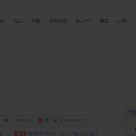
排行
選股
類股
分類報價
個股PK
權證
期權
 湖
11,110.00 +1,010.00
長 廣
463.00 +42.00
3
 鍵
236.50 -26.00
勤 誠
1,115.00 -120.00
3
中化生
35.75 +3.25
長 廣
463.00 +42.00
2
3
國銀上半年暴賺3583億 中信銀破364億元封王
聯電ADR6日下跌0.09美元跌幅0.47%折台股123.88元
熱門