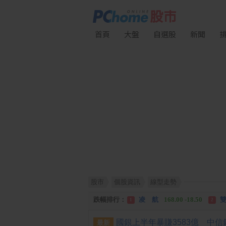
首頁
大盤
自選股
新聞
股市
個股資訊
線型走勢
漲幅排行：
中化生
35.75 +3.25
川
1
2
跌幅排行：
凌 航
168.00 -18.50
雙
1
2
漲停排行：
川 湖
11,110.00 +1,010.00
1
最新