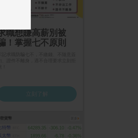
密貨幣
更多
比特幣
64289.35
-306.10
-0.47%
BTC
以太幣
1899.66
-6.78
-0.36%
ETH