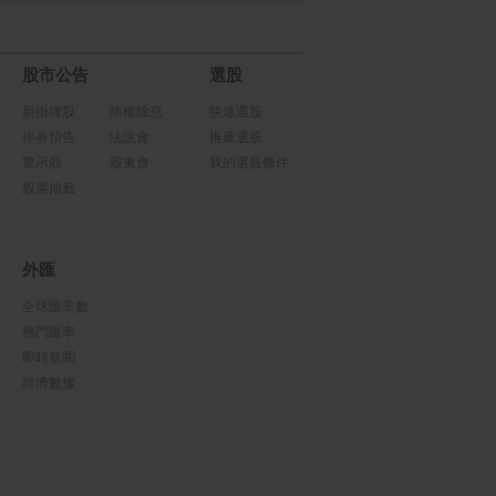
股市公告
選股
新掛牌股
除權除息
快速選股
停券預告
法說會
推薦選股
警示股
股東會
我的選股條件
股票抽籤
外匯
全球匯率數
熱門匯率
即時新聞
經濟數據