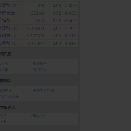
瑞波幣
1.03
-0.03
-2.92%
XRP
特幣現金
213.40
-0.92
-0.43%
BCH
萊特幣
45.50
0.23
0.50%
LTC
卡達幣
0.199803
0.01
4.46%
ADA
 三層超厚柔感抽取衛
PChome 購物儲值50,00
ASUS ROG Strix XG
波場幣
0.327086
0.00
0.01%
TRX
CS 27型 HDR電競螢幕
100抽x8包x8串/箱)
0元
恆星幣
7型/2K/180Hz/1ms/
0.161482
0.00
-1.91%
XLM
I/DP/IPS/Type-C)
資訊息
大法人
‧
融資融券
資進出
‧
投信進出
關網站
灣證交所
‧
櫃臺買賣中心
開資訊觀測站
市服務區
問題
‧
功能說明
客服