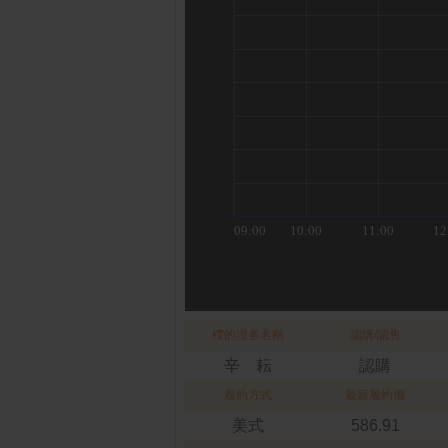
標的證券名稱
認購/認售
辛 耘
認購
履約方式
最新履約價
美式
586.91