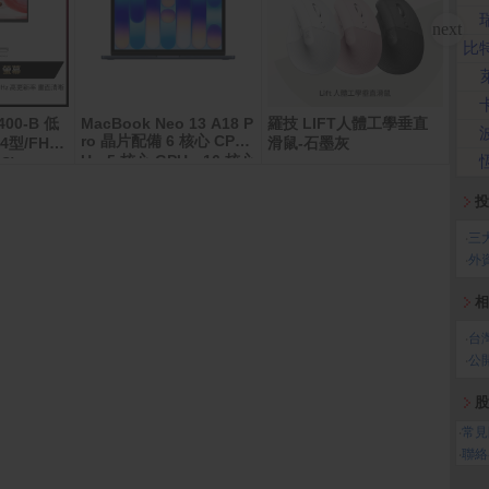
比
400-B 低
MacBook Neo 13 A18 P
羅技 LIFT人體工學垂直
春風
ro 晶片配備 6 核心 CP
型/FHD/
滑鼠-石墨灰
生紙(
U、5 核心 GPU、16 核心
S)
神經網路引擎 8GB 記憶
體 512GB SSD
投
‧
三
‧
外
相
‧
台
‧
公
股
‧
常見
‧
聯絡