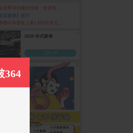
銀首季淨利優於預期 投資英...
能源盤後】揚升
導體今年營收上看1.655兆美元...