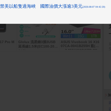
17 Pro M
Glolux 流星錘3插3USB
ASUS Vivobook 16 X16
DJI
07CA-0041B255H 藍(Ult
全能
延長線1.5米(EC100-20W
ra 7 255H/16G/1TB SS
3AB)
D/W11/WUXGA/16)
加