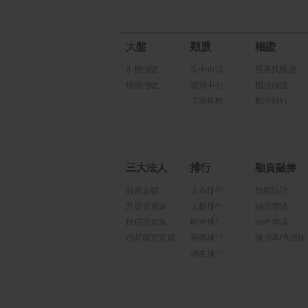
大盤
類股
權證
加權指數
集中市場
股票找權證
櫃買指數
櫃買中心
權證篩選
市場指數
權證排行
三大法人
排行
融資融券
買賣金額
上市排行
餘額統計
外資買賣超
上櫃排行
融資增減
投信買賣超
財務排行
融券增減
自營商買賣超
籌碼排行
使用率/券資比
網友排行