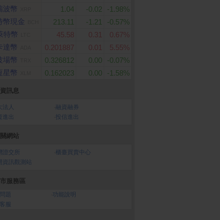
瑞波幣
1.04
-0.02
-1.98%
XRP
特幣現金
213.11
-1.21
-0.57%
BCH
萊特幣
45.58
0.31
0.67%
LTC
卡達幣
0.201887
0.01
5.55%
ADA
波場幣
0.326812
0.00
-0.07%
TRX
恆星幣
0.162023
0.00
-1.58%
XLM
資訊息
大法人
‧
融資融券
資進出
‧
投信進出
關網站
灣證交所
‧
櫃臺買賣中心
開資訊觀測站
市服務區
問題
‧
功能說明
客服