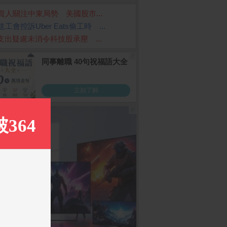
資人關注中東局勢 美國股市...
送工會控訴Uber Eats偷工時 ...
I支出疑慮未消令科技股承壓 ...