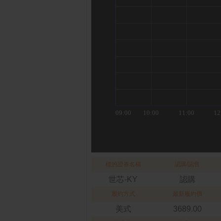
標的證券名稱
認購/認售
世芯-KY
認購
履約方式
最新履約價
美式
3689.00