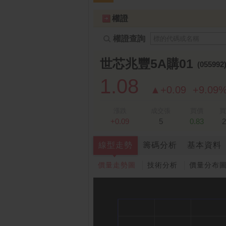
跌停排行：
凌 航
168.00 -18.50
勤
1
2
權證
權證查詢
世芯兆豐5A購01
(055992
1.08
▲+0.09
+9.09
漲跌
成交張
買價
買
+0.09
5
0.83
2
線型走勢
籌碼分析
基本資料
價量走勢圖
技術分析
價量分布