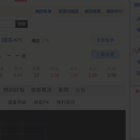
 誠
1,115.00 -120.00
熱
權證報價
股票找權證
權證篩選
權證排行
)
(世芯-KY)
更新報價
權證
上市
－－
+ 加自選
%
億
量
賣價
賣量
開盤
最高
最低
昨收
0
0.84
10
1.08
1.08
1.08
0.99
標的財報
個股概況
新聞
公告
最
2
圖
價量明細
個股PK
獲利表現