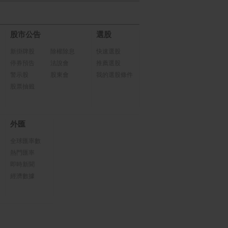
股市公告
選股
新掛牌股
除權除息
快速選股
停券預告
法說會
推薦選股
警示股
股東會
我的選股條件
股票抽籤
外匯
全球匯率數
熱門匯率
即時新聞
經濟數據