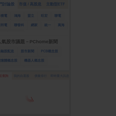
門討論股
市值 / 高股息
主動型ETF
台積電
鴻海
盟立
旺宏
聯電
華邦電
聯發科
網家
統一
萬海
南亞
國泰金
人氣股市議題－PChome新聞
金融股配息
股市新聞
PCB概念股
記憶體概念股
機器人概念股
低軌衛星概念股
CPO、BBU概念股
近查詢
我的自選股
價量排行
即時重大訊息
025金融股配息
AI眼鏡概念股
降息概念股
儲能概念股
甲骨文概念股
股東會紀念品