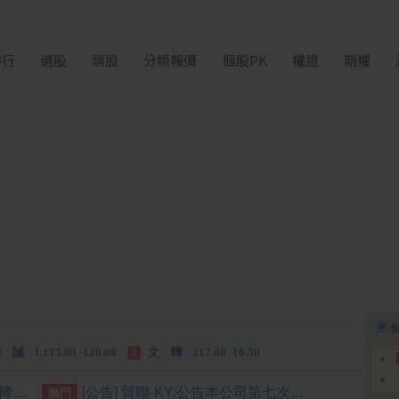
排行
選股
類股
分類報價
個股PK
權證
期權
長 廣
463.00 +42.00
台 虹
237.50 +21.50
2
3
 誠
1,115.00 -120.00
文 曄
217.00 -16.50
3
長 廣
463.00 +42.00
台 虹
237.50 +21.50
2
3
央行穩匯影響外匯存底 7月又降破6000億美元
[公告] 貿聯-KY:公告本公司第七次海外無擔保轉換公司債完成訂價
熱門