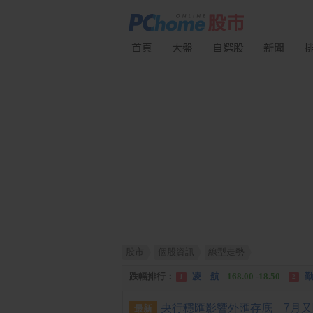
首頁
大盤
自選股
新聞
股市
個股資訊
線型走勢
漲幅排行：
川 湖
11,110.00 +1,010.00
1
跌幅排行：
凌 航
168.00 -18.50
勤
1
2
漲停排行：
川 湖
11,110.00 +1,010.00
1
最新