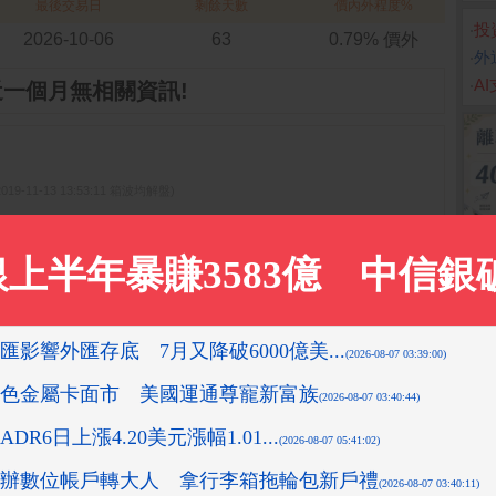
最後交易日
剩餘天數
價內外程度%
‧
投
2026-10-06
63
0.79% 價外
‧
外
‧
A
近一個月無相關資訊!
2019-11-13 13:53:11 箱波均解盤)
05:58 箱波均解盤)
9-11-18 14:12:36 箱波均解盤)
15:18:43 先探投資週刊)
1-05 15:35:34 箱波均解盤)
更多