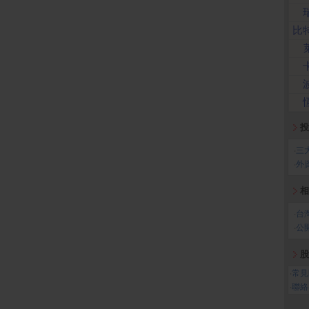
比
投
‧
三
‧
外
相
‧
台
‧
公
股
‧
常見
‧
聯絡