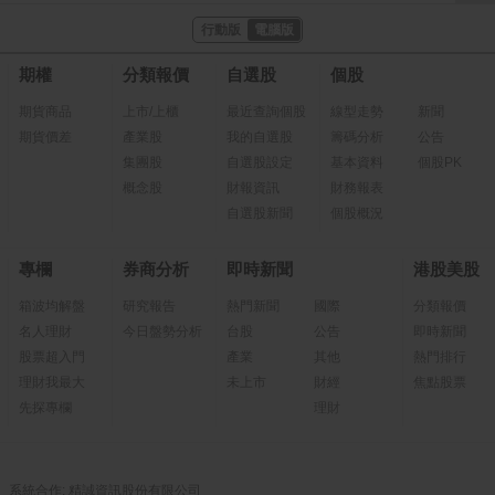
行動版
電腦版
期權
分類報價
自選股
個股
期貨商品
上市/上櫃
最近查詢個股
線型走勢
新聞
期貨價差
產業股
我的自選股
籌碼分析
公告
集團股
自選股設定
基本資料
個股PK
概念股
財報資訊
財務報表
自選股新聞
個股概況
專欄
券商分析
即時新聞
港股美股
箱波均解盤
研究報告
熱門新聞
國際
分類報價
名人理財
今日盤勢分析
台股
公告
即時新聞
股票超入門
產業
其他
熱門排行
理財我最大
未上市
財經
焦點股票
先探專欄
理財
系統合作: 精誠資訊股份有限公司