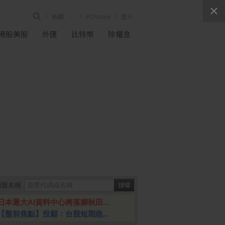
新聞
PChome
登入
港股美股
外匯
比特幣
除權息
個股名稱
日本最大AI資料中心將落腳秋田...
【盤前焦點】投顧：台股短期急...