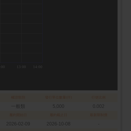
權證類別
發行單位數量(仟)
行使比例
一般類
5,000
0.002
履約開始日
履約截止日
最新限制價
2026-02-09
2026-10-08
-