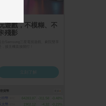
 OSMO POCKET 4
MyCard 1000點虛擬點數
ASUS TUF Gaming 
套裝
FA607NUQ-0103A17
卡
灰(Ryzen 7 170/16G
X4050-6G/1TB/W11/
D+/144Hz/16)
密貨幣
更多
比特幣
64283.87
-311.58
-0.48%
BTC
以太幣
1902.12
-4.32
-0.23%
ETH