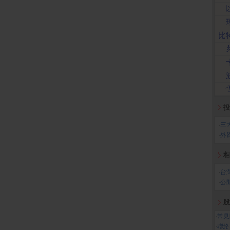
比
投
‧
三
‧
外
相
‧
台
‧
公
股
‧
常見
‧
聯絡