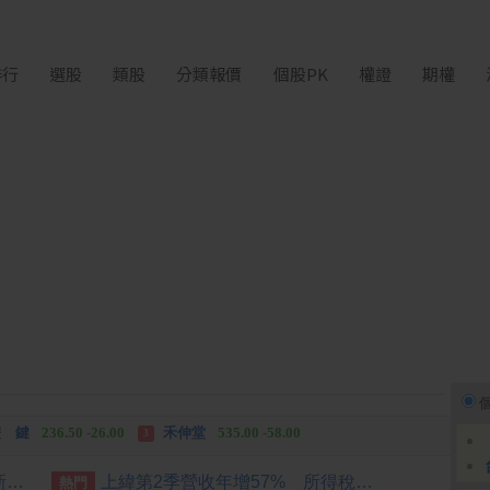
排行
選股
類股
分類報價
個股PK
權證
期權
中化生
35.75 +3.25
柏 騰
28.15 +2.55
2
3
 鍵
236.50 -26.00
禾伸堂
535.00 -58.00
3
 湖
11,110.00 +1,010.00
柏 騰
28.15 +2.55
3
[公告] 材料*-KY:代子公司北屏新材料（山東）有限公司公告新增資金貸與金額達新臺幣一千萬元以上且達該公開發行公司最近期財務報表淨值百分之二以上。
上緯第2季營收年增57% 所得稅加徵衝擊短期獲利
熱門