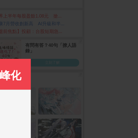
界上半年每股盈餘1.08元 搶...
康7月營收創新高 AI升級和半...
盤前焦點】投顧：台股短期急...