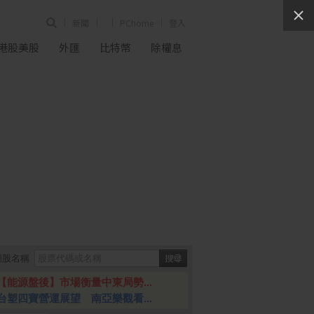
新聞
PChome
登入
港股美股
外匯
比特幣
除權息
個股名稱
【能源盤後】市場衡量中東局勢...
台塑四寶營運展望 南亞樂觀看...