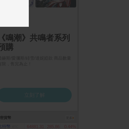
樂券】統一超商50元
【享樂券】全家虛擬禮物
AirTag (2ND GENER
ON) 4 PACK
商品卡_電子憑證
卡50元
密貨幣
更多
比特幣
64881.31
285.86
0.44%
BTC