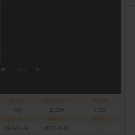
登入
權證類別
發行單位數量(仟)
行使比例
一般類
10,000
0.253
履約開始日
履約截止日
最新限制價
2024-11-19
2026-11-18
-