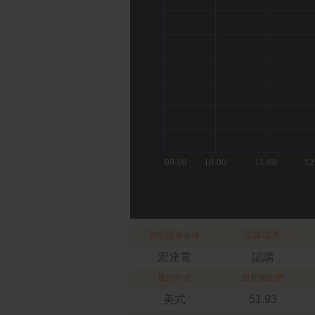
標的證券名稱
認購/認售
宏達電
認購
履約方式
最新履約價
美式
51.93