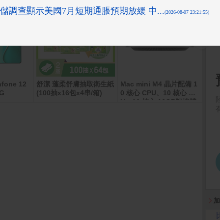
fone 12
舒潔 蓬柔舒膚抽取衛生紙
Mac mini M4 晶片配備 1
【享
6G
(100抽x16包x4串/箱)
0 核心 CPU、10 核心 GP
虛擬
U、16 核心 16GB記憶體
512GB SSD
加