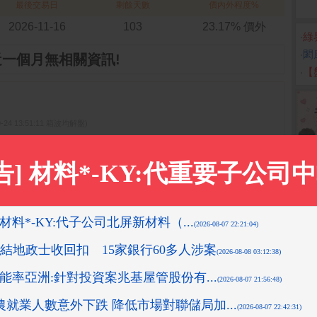
最後交易日
剩餘天數
價內外程度%
2026-11-16
103
23.17% 價外
‧
綠
‧
閎
近一個月無相關資訊!
‧
【
0-24 13:51:11 箱波均解盤)
9-11-18 14:12:36 箱波均解盤)
1-05 15:35:34 箱波均解盤)
先探投資週刊)
-08-10 16:08:42 先探投資週刊)
更多