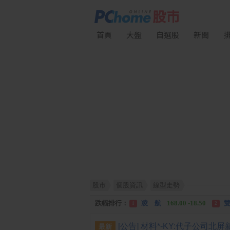
首頁
大盤
自選股
新聞
股市
個股資訊
線型走勢
漲幅排行：
川 湖
11,110.00 +1,010.00
1
跌幅排行：
凌 航
168.00 -18.50
雙
1
2
漲停排行：
中化生
35.75 +3.25
川
1
2
最新