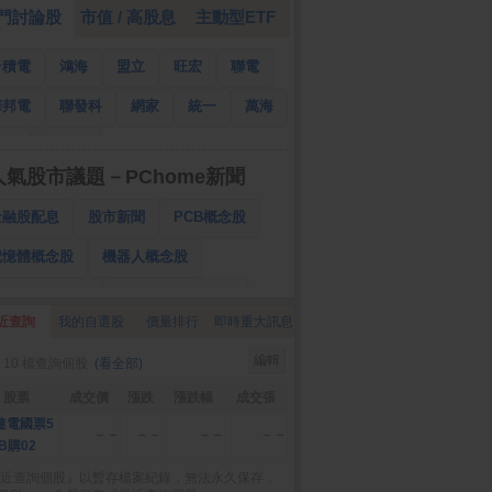
門討論股
市值 / 高股息
主動型ETF
台積電
鴻海
盟立
旺宏
聯電
華邦電
聯發科
網家
統一
萬海
南亞
國泰金
人氣股市議題－PChome新聞
金融股配息
股市新聞
PCB概念股
記憶體概念股
機器人概念股
低軌衛星概念股
CPO、BBU概念股
近查詢
我的自選股
價量排行
即時重大訊息
025金融股配息
AI眼鏡概念股
編輯
 10 檔查詢個股
(看全部)
降息概念股
儲能概念股
甲骨文概念股
股票
成交價
漲跌
漲跌幅
成交張
股東會紀念品
達電國票5
－－
－－
－－
－－
B購02
近查詢個股』以暫存檔案紀錄，無法永久保存，