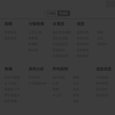
行動版
電腦版
期權
分類報價
自選股
個股
期貨商品
上市/上櫃
最近查詢個股
線型走勢
新聞
期貨價差
產業股
我的自選股
籌碼分析
公告
集團股
自選股設定
基本資料
個股PK
概念股
財報資訊
財務報表
自選股新聞
個股概況
專欄
券商分析
即時新聞
港股美股
箱波均解盤
研究報告
熱門新聞
國際
分類報價
名人理財
今日盤勢分析
台股
公告
即時新聞
股票超入門
產業
其他
熱門排行
理財我最大
未上市
財經
焦點股票
先探專欄
理財