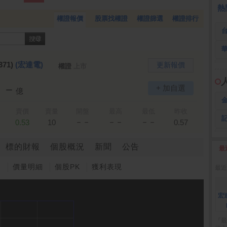
 鍵
236.50 -26.00
勤 誠
1,115.00 -120.00
3
熱
權證報價
股票找權證
權證篩選
權證排行
371)
(宏達電)
更新報價
權證
上市
－－
+ 加自選
億
賣價
賣量
開盤
最高
最低
昨收
－－
－－
－－
0.53
10
0.57
標的財報
個股概況
新聞
公告
最
2
圖
價量明細
個股PK
獲利表現
最近
宏
『最