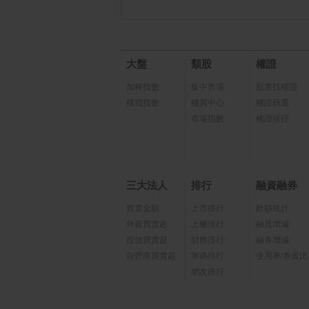
大盤
類股
權證
加權指數
集中市場
股票找權證
櫃買指數
櫃買中心
權證篩選
市場指數
權證排行
三大法人
排行
融資融券
買賣金額
上市排行
餘額統計
外資買賣超
上櫃排行
融資增減
投信買賣超
財務排行
融券增減
自營商買賣超
籌碼排行
使用率/券資比
網友排行