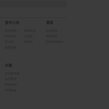
股市公告
選股
新掛牌股
除權除息
快速選股
停券預告
法說會
推薦選股
警示股
股東會
我的選股條件
股票抽籤
外匯
全球匯率數
熱門匯率
即時新聞
經濟數據