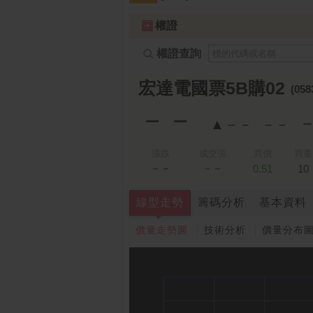
跌停排行：
凌 航
168.00 -18.50
雙
1
2
權證
權證查詢
宏達電國票5B購02
(058
－－
▲－－
－－
漲跌
成交張
買價
買量
－－
－－
0.51
10
線型走勢
籌碼分析
基本資料
價量走勢圖
技術分析
價量分布