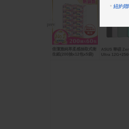
倍潔雅純萃柔感抽取式衛
App Store Card $ 2000
ASUS 華碩 Zen
- 數位序號
生紙(200抽x12包x5袋)
Ultra 12G+25