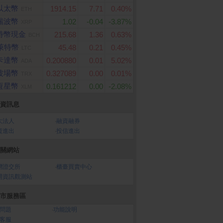
以太幣
1914.15
7.71
0.40%
ETH
瑞波幣
1.02
-0.04
-3.87%
XRP
特幣現金
215.68
1.36
0.63%
BCH
萊特幣
45.48
0.21
0.45%
LTC
卡達幣
0.200880
0.01
5.02%
ADA
波場幣
0.327089
0.00
0.01%
TRX
恆星幣
0.161212
0.00
-2.08%
XLM
資訊息
大法人
‧
融資融券
資進出
‧
投信進出
關網站
灣證交所
‧
櫃臺買賣中心
開資訊觀測站
市服務區
問題
‧
功能說明
客服