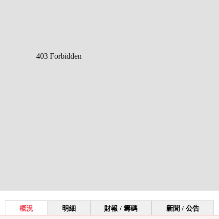
概況
明細
財報 / 籌碼
新聞 / 公告