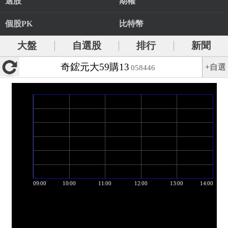
選股
期權
個股PK
比特幣
大盤
自選股
排行
新聞
奇鋐元大59購13
+自選
058446