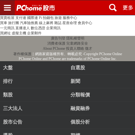
登入
註冊
PChome首頁
線上購物
24h購物
書店
露天拍賣
比比昂代購
新聞
/
氣象
股市
個人新聞台
廣告刊登
加入聯播網
全球購物
買賣租屋
支付連
國際連
Pi 拍錢包
旅遊
服務中心
買車
旅行團
汽車險推薦
線上麻將
雜誌
星座命理
會員中心
一元簡訊
直播達人
數位憑證
企業簡訊
買網址
虛擬主機
企業郵件
廣告刊登
隱私權聲明
消費者保護
兒童網路安全
About PChome
投資人聯絡
徵才
著作權保護
｜網路家庭版權所有、轉載必究
‧Copyright PChome Online
PChome Online and PChome are trademarks of PChome Online Inc.
大盤
自選股
排行
新聞
類股
分類報價
三大法人
融資融券
股市公告
個股分析