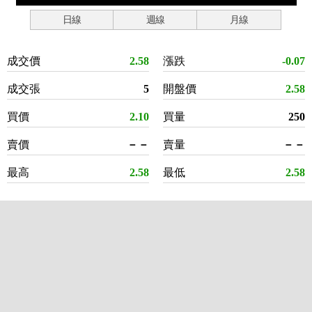
日線
週線
月線
成交價
2.58
漲跌
-0.07
成交張
5
開盤價
2.58
買價
2.10
買量
250
賣價
－－
賣量
－－
最高
2.58
最低
2.58