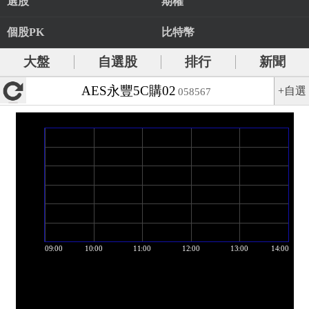
選股
期權
個股PK
比特幣
大盤
自選股
排行
新聞
AES永豐5C購02
+自選
058567