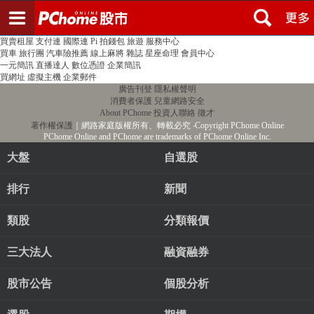
登入
註冊
PChome首頁
線上購物
24h購物
書店
露天拍賣
比比昂代購
新聞
/
氣象
股市
個人新聞台
廣告刊登
加入聯播網
全球購物
買賣租屋
支付連
國際連
Pi 拍錢包
旅遊
服務中心
買車
旅行團
汽車險推薦
線上麻將
雜誌
星座命理
會員中心
一元簡訊
直播達人
數位憑證
企業簡訊
買網址
虛擬主機
企業郵件
廣告刊登
隱私權聲明
消費者保護
兒童網路安全
About PChome
投資人聯絡
徵才
著作權保護
｜網路家庭版權所有、轉載必究
‧Copyright PChome Online
PChome Online and PChome are trademarks of PChome Online Inc.
大盤
自選股
排行
新聞
類股
分類報價
三大法人
融資融券
股市公告
個股分析