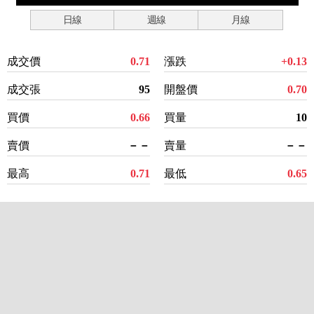
日線
週線
月線
成交價
0.71
漲跌
+0.13
成交張
95
開盤價
0.70
買價
0.66
買量
10
賣價
－－
賣量
－－
最高
0.71
最低
0.65