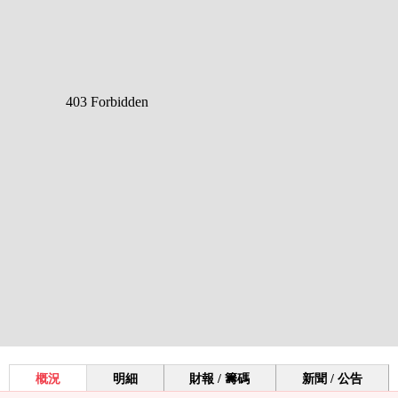
概況
明細
財報 / 籌碼
新聞 / 公告