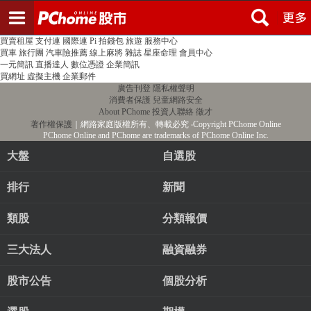
登入
註冊
PChome首頁
線上購物
24h購物
書店
露天拍賣
比比昂代購
新聞
/
氣象
股市
個人新聞台
廣告刊登
加入聯播網
全球購物
買賣租屋
支付連
國際連
Pi 拍錢包
旅遊
服務中心
買車
旅行團
汽車險推薦
線上麻將
雜誌
星座命理
會員中心
一元簡訊
直播達人
數位憑證
企業簡訊
買網址
虛擬主機
企業郵件
廣告刊登
隱私權聲明
消費者保護
兒童網路安全
About PChome
投資人聯絡
徵才
著作權保護
｜網路家庭版權所有、轉載必究
‧Copyright PChome Online
PChome Online and PChome are trademarks of PChome Online Inc.
大盤
自選股
排行
新聞
類股
分類報價
三大法人
融資融券
股市公告
個股分析