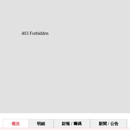
概況
明細
財報 / 籌碼
新聞 / 公告