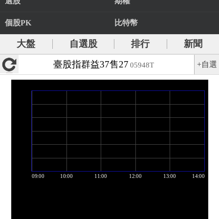
選股
期權
個股PK
比特幣
大盤
自選股
排行
新聞
臺股指群益37售27
+自選
05948T