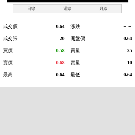
日線
週線
月線
成交價
0.64
漲跌
－－
成交張
20
開盤價
0.64
買價
0.58
買量
25
賣價
0.68
賣量
10
最高
0.64
最低
0.64