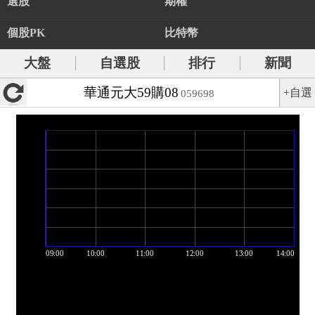
選股
期權
個股PK
比特幣
大盤
自選股
排行
新聞
華通元大59購08
+自選
059698