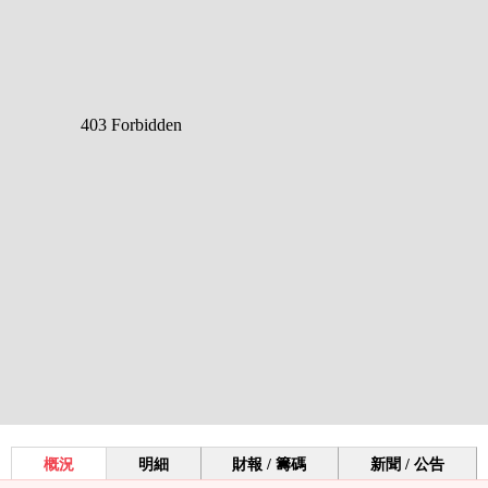
概況
明細
財報 / 籌碼
新聞 / 公告