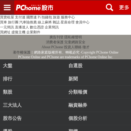
登入
註冊
PChome首頁
線上購物
24h購物
書店
露天拍賣
比比昂代購
新聞
/
氣象
股市
個人新聞台
廣告刊登
加入聯播網
全球購物
買賣租屋
支付連
國際連
Pi 拍錢包
旅遊
服務中心
買車
旅行團
汽車險推薦
線上麻將
雜誌
星座命理
會員中心
一元簡訊
直播達人
數位憑證
企業簡訊
買網址
虛擬主機
企業郵件
廣告刊登
隱私權聲明
消費者保護
兒童網路安全
About PChome
投資人聯絡
徵才
著作權保護
｜網路家庭版權所有、轉載必究
‧Copyright PChome Online
PChome Online and PChome are trademarks of PChome Online Inc.
大盤
自選股
排行
新聞
類股
分類報價
三大法人
融資融券
股市公告
個股分析