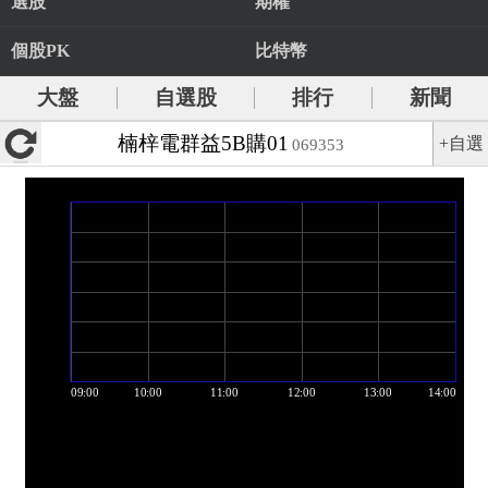
選股
期權
個股PK
比特幣
大盤
自選股
排行
新聞
楠梓電群益5B購01
+自選
069353