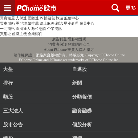
登入
註冊
PChome首頁
線上購物
24h購物
書店
露天拍賣
比比昂代購
新聞
/
氣象
股市
個人新聞台
廣告刊登
加入聯播網
全球購物
買賣租屋
支付連
國際連
Pi 拍錢包
旅遊
服務中心
買車
旅行團
汽車險推薦
線上麻將
雜誌
星座命理
會員中心
一元簡訊
直播達人
數位憑證
企業簡訊
買網址
虛擬主機
企業郵件
廣告刊登
隱私權聲明
消費者保護
兒童網路安全
About PChome
投資人聯絡
徵才
著作權保護
｜網路家庭版權所有、轉載必究
‧Copyright PChome Online
PChome Online and PChome are trademarks of PChome Online Inc.
大盤
自選股
排行
新聞
類股
分類報價
三大法人
融資融券
股市公告
個股分析