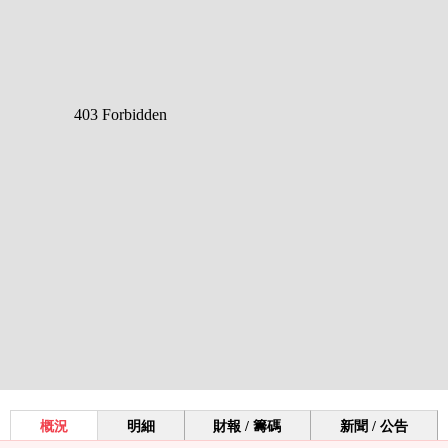
概況
明細
財報 / 籌碼
新聞 / 公告