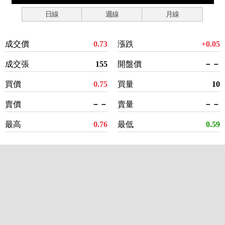
日線
週線
月線
成交價
0.73
漲跌
+0.05
成交張
155
開盤價
－－
買價
0.75
買量
10
賣價
－－
賣量
－－
最高
0.76
最低
0.59