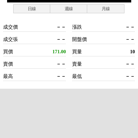
日線
週線
月線
成交價
－－
漲跌
－－
成交張
－－
開盤價
－－
買價
171.00
買量
10
賣價
－－
賣量
－－
最高
－－
最低
－－