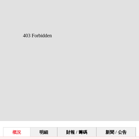
概況
明細
財報 / 籌碼
新聞 / 公告