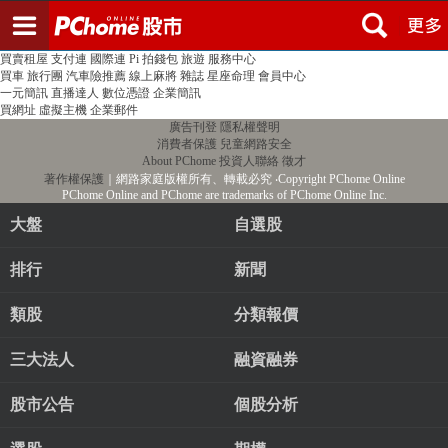
登入
註冊
PChome首頁
線上購物
24h購物
書店
露天拍賣
比比昂代購
新聞
/
氣象
股市
個人新聞台
廣告刊登
加入聯播網
全球購物
買賣租屋
支付連
國際連
Pi 拍錢包
旅遊
服務中心
買車
旅行團
汽車險推薦
線上麻將
雜誌
星座命理
會員中心
一元簡訊
直播達人
數位憑證
企業簡訊
買網址
虛擬主機
企業郵件
廣告刊登
隱私權聲明
消費者保護
兒童網路安全
About PChome
投資人聯絡
徵才
著作權保護
｜網路家庭版權所有、轉載必究
‧Copyright PChome Online
PChome Online and PChome are trademarks of PChome Online Inc.
大盤
自選股
排行
新聞
類股
分類報價
三大法人
融資融券
股市公告
個股分析