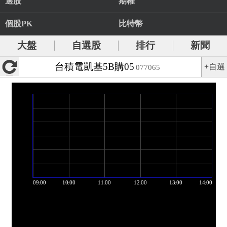
選股
期權
個股PK
比特幣
大盤
自選股
排行
新聞
台積電凱基5B購05
+自選
077065