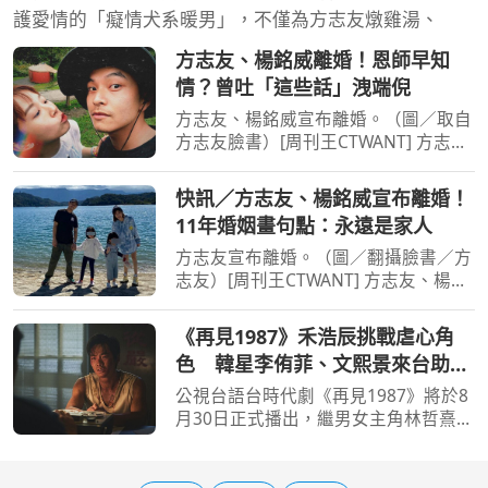
護愛情的「癡情犬系暖男」，不僅為方志友燉雞湯、
方志友、楊銘威離婚！恩師早知
情？曾吐「這些話」洩端倪
方志友、楊銘威宣布離婚。（圖／取自
方志友臉書）[周刊王CTWANT] 方志
友、楊銘威宣布離婚！兩人2015年奉
子成婚，結婚11年育有一子一女，今年
快訊／方志友、楊銘威宣布離婚！
3月才爆出婚變，方志友5月公開露面時
11年婚姻畫句點：永遠是家人
還強調從未協議離婚，未料
方志友宣布離婚。（圖／翻攝臉書／方
志友）[周刊王CTWANT] 方志友、楊銘
威宣布離婚！兩人2015年奉子成婚，
結婚11年育有一子一女，今年3月才爆
《再見1987》禾浩辰挑戰虐心角
出婚變，方志友5月公開露面時還強調
色 韓星李侑菲、文熙景來台助
從未協議離婚，未料今（10
陣
公視台語台時代劇《再見1987》將於8
月30日正式播出，繼男女主角林哲熹、
方志友角色預告曝光後，官方再釋出第
三波「中銘篇」角色預告，聚焦禾浩辰
飾演的斯文青年張中銘。劇中他為守護