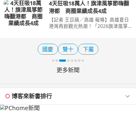
10日推廣巴拉圭、瓜地馬拉與貝里斯的
4天狂吸18萬人！旗津風箏節嗨翻
產品，並邀請合作的通路貴族世家、元
港都 商圈業績成長4成
家水產與艾加咖分享滴
【記者 王苡蘋╱高雄 報導】高雄夏日
港灣再掀觀光熱潮！「2026旗津風箏
節暨氣墊水樂園」9日晚間精彩落幕，
兩個週末共4天活動累計吸引逾18萬人
次湧入旗津海水浴場，不僅巨型風箏、
國慶
雙十
下屬
氣墊水樂園及夜間表演吸睛
更多新聞
博客來新書排行