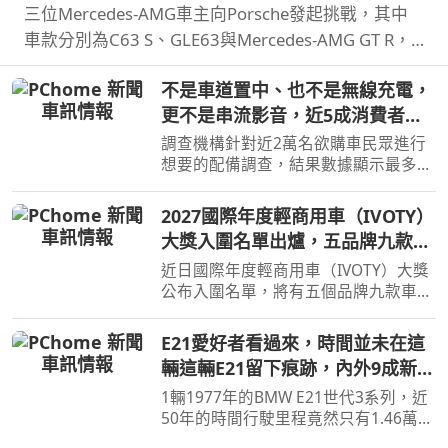
三位Mercedes-AMG車主向Porsche發起挑戰，其中
車款分別為C63 S、GLE63與Mercedes-AMG GT R，
而Porsche則是Cayman GT4 RS、Cayenne Coupe
不是車道置中、也不是無線充電，
Turbo GT與911 GT3 RS，結果就是賓士全軍覆沒。
更不是串流影音，近5成消費者想
要的配備竟是加熱座椅
調查機構針對近2萬名欲購車民眾進行
想要的配備調查，結果數據顯示最多人
想要的配備不是無線充電、串流功能，
而竟然是加熱座椅。
2027國際年度輕商用車（IVOTY）
大獎入圍名單出爐，五品牌九款車
角逐最後勝利
近日國際年度輕商用車（IVOTY）大獎
公布入圍名單，將有五個品牌九款車型
進入最終決選，預計9/14將會公布得獎
者。
E21愛好者看過來，時間並未在這
輛這輛E21留下痕跡，內外9成新
里程僅1.46萬公里
1輛1977年的BMW E21世代3系列，近
50年的時間行駛里程竟然只有1.46萬公
里而已，日前於拍賣網站上進行出售，