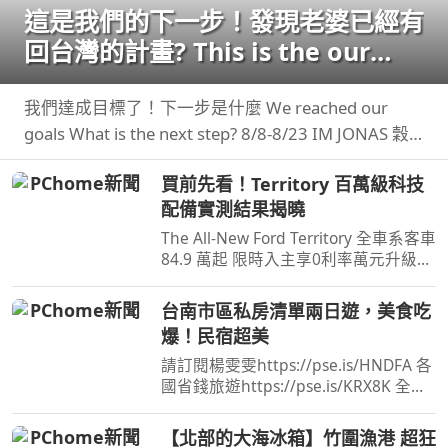
這是我們的下一步！發現老婆已經有
回台灣的計畫? This is the our
next step
我們達成目標了！下一步是什麼 We reached our
goals What is the next step? 8/8-8/23 IM JONAS 穀
卡卡 專屬限時團購
買前先看！Territory 百萬級科技
配備實測結果揭曉
The All-New Ford Territory 全車系客車
84.9 萬起 限時入主享0利率萬元升級旗
艦饗宴三件組(含舊換新及貨物稅減徵
補助) 預約試 ...
台南市區私房清單兩日遊，美食吃
爆！民宿超美
請訂閱楊雯雯https://pse.is/HNDFA 各
國省錢旅遊https://pse.is/KRX8K 全台
旅居文旅住宿折扣碼：NANCY ...
【北部的大海冰箱】竹圍漁港 超狂