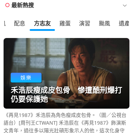
最新熱搜
風
配息
方志友
雞蛋
演習
颱風
遺產
娛樂
禾浩辰瘦成皮包骨 慘遭酷刑爆打
仍要保護她
《再見1987》禾浩辰為角色瘦成皮包骨。（圖／公視台
語台）[周刊王CTWANT] 禾浩辰在《再見1987》飾演斯
文青年，過往多以陽光壯碩形象示人的他，這次化身守