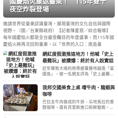
國慶焰火重返臺東！ 115年雙十
夜空炸裂登場
邀請世界從臺東認識臺灣，展現臺灣的文化自信與國際
視野。（圖／台東縣政府）【記者陳夏恩／綜合報導】
每年國慶焰火都是全台最受矚目的年度盛事，而115年國
慶焰火將再次回到臺東，以「世界的入口：南島臺
網紅度假激推這地方！他喊「史上
最難玩」被讚爆：終於有人說實話
近年聲勢大噪的熱帶避暑勝地越南「富
國島」，被一名網友評為「史上最難玩
的地方」。（圖／取自pixabay）[周刊
王CTWANT] 近年聲勢大噪的熱帶避暑
我邦交國美食上桌 嚐牛肉、龍蝦與
勝地越南「富國島」，近日在社群平台
咖啡
上引爆激烈論戰！一名網
巴拉圭牛肉做成的牛排、瓜地馬拉的香
醇咖啡，還有貝里斯進口新鮮龍蝦，邦
交國在台推廣進口產品！經濟部與貿協