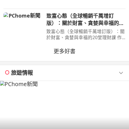
死要求淀治出手相助，與此同時想消除
死之惡魔的公安也企圖與淀治接觸。夾
致富心態（全球暢銷千萬增訂
在兩個選項之間感到
版）：關於財富、貪婪與幸福的20
堂理財課
致富心態（全球暢銷千萬增訂版）：關
於財富、貪婪與幸福的20堂理財課 作
者：摩根．豪瑟 Morgan Housel 周玉
文 林俊宏 出版社：天下文化出版社
更多好書
出版日期：2026-02-02 00:00:00 特
別收錄２篇彩蛋加碼
旅遊情報