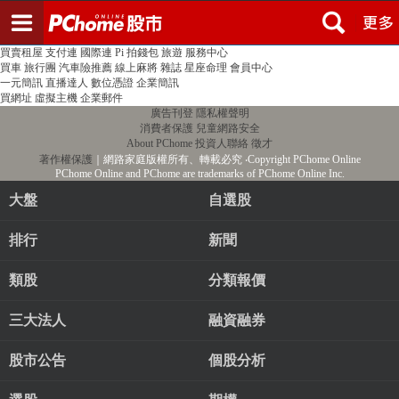
登入
註冊
PChome首頁
線上購物
24h購物
書店
露天拍賣
比比昂代購
新聞
/
氣象
股市
個人新聞台
廣告刊登
加入聯播網
全球購物
買賣租屋
支付連
國際連
Pi 拍錢包
旅遊
服務中心
買車
旅行團
汽車險推薦
線上麻將
雜誌
星座命理
會員中心
一元簡訊
直播達人
數位憑證
企業簡訊
買網址
虛擬主機
企業郵件
廣告刊登
隱私權聲明
消費者保護
兒童網路安全
About PChome
投資人聯絡
徵才
著作權保護
｜網路家庭版權所有、轉載必究
‧Copyright PChome Online
PChome Online and PChome are trademarks of PChome Online Inc.
大盤
自選股
排行
新聞
類股
分類報價
三大法人
融資融券
股市公告
個股分析