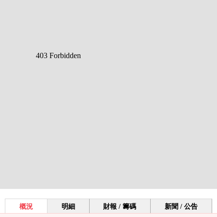
概況
明細
財報 / 籌碼
新聞 / 公告