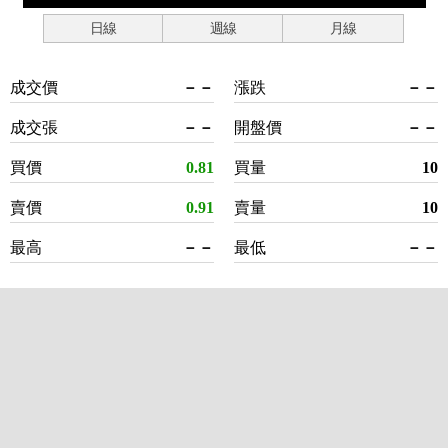
日線
週線
月線
成交價
－－
漲跌
－－
成交張
－－
開盤價
－－
買價
0.81
買量
10
賣價
0.91
賣量
10
最高
－－
最低
－－