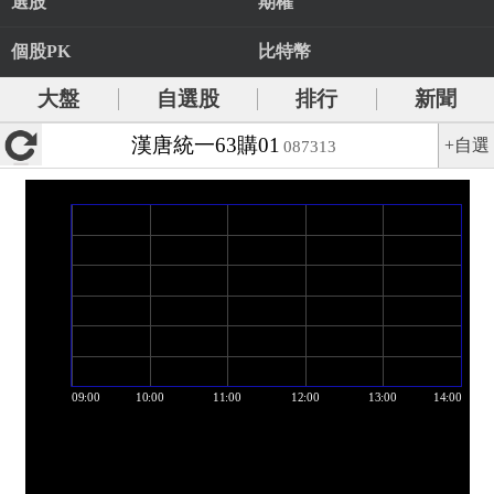
選股
期權
個股PK
比特幣
大盤
自選股
排行
新聞
漢唐統一63購01
+自選
087313