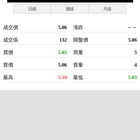
日線
週線
月線
成交價
5.06
漲跌
－－
成交張
132
開盤價
5.06
買價
5.05
買量
5
賣價
5.06
賣量
4
最高
5.10
最低
5.03