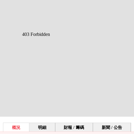
概況
明細
財報 / 籌碼
新聞 / 公告