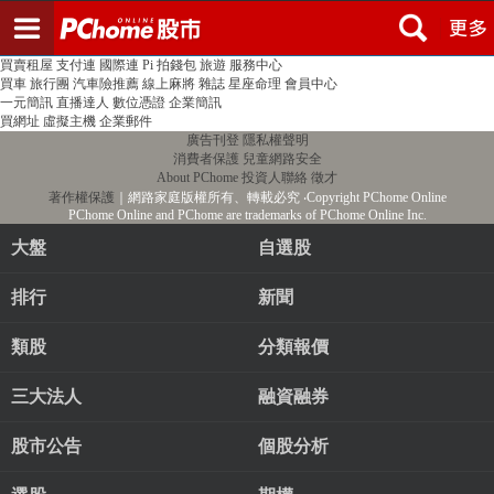
登入
註冊
PChome首頁
線上購物
24h購物
書店
露天拍賣
比比昂代購
新聞
/
氣象
股市
個人新聞台
廣告刊登
加入聯播網
全球購物
買賣租屋
支付連
國際連
Pi 拍錢包
旅遊
服務中心
買車
旅行團
汽車險推薦
線上麻將
雜誌
星座命理
會員中心
一元簡訊
直播達人
數位憑證
企業簡訊
買網址
虛擬主機
企業郵件
廣告刊登
隱私權聲明
消費者保護
兒童網路安全
About PChome
投資人聯絡
徵才
著作權保護
｜網路家庭版權所有、轉載必究
‧Copyright PChome Online
PChome Online and PChome are trademarks of PChome Online Inc.
大盤
自選股
排行
新聞
類股
分類報價
三大法人
融資融券
股市公告
個股分析