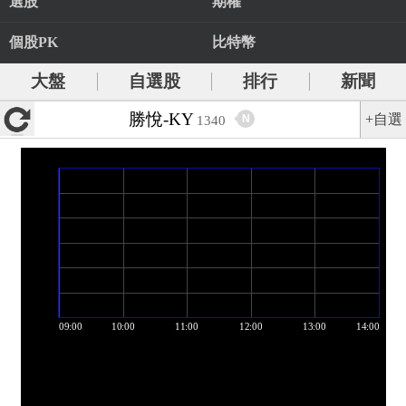
選股
期權
個股PK
比特幣
大盤
自選股
排行
新聞
勝悅-KY
+自選
N
1340