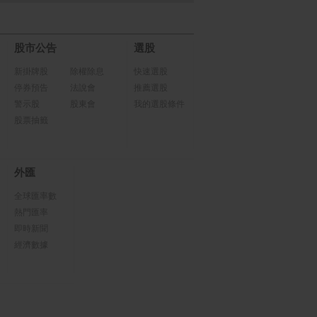
股市公告
選股
新掛牌股
除權除息
快速選股
停券預告
法說會
推薦選股
警示股
股東會
我的選股條件
股票抽籤
外匯
全球匯率數
熱門匯率
即時新聞
經濟數據