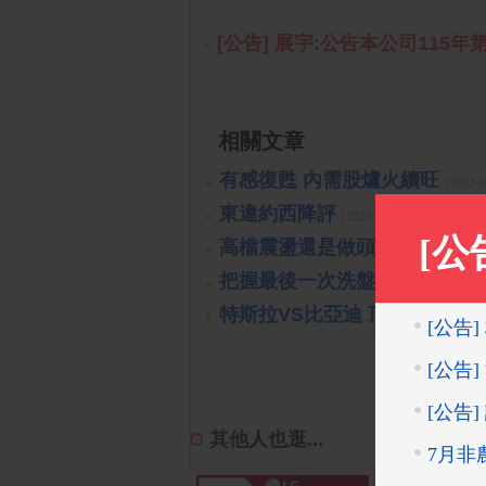
[公告] 展宇:公告本公司115年
相關文章
有感復甦 內需股爐火續旺
(2023-
東違約西降評
(2023-10-26 15:15:40 
高檔震盪還是做頭開始呢?!
(201
把握最後一次洗盤的機會
(2019-1
特斯拉VS比亞迪 頂尖對決
(2023
其他人也逛...