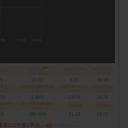
市值(億元)
每股盈餘(EPS)
本益比(PER)
(億元)
2026-08-07
2026-Q1
2026-08-07
01
10.22
0.35
34.69
殖利率
股東權益報酬率(ROE)
資產報酬率(ROA)
每股淨值(元)
06-11
2026-Q1
2026-Q1
2026-Q1
36%
2.48%
1.62%
14.34
餘(億元)
累計稅後盈餘年增率
一年內最高
一年內最低
-Q1
2026-Q1
23
280.46%
21.15
14.50
過115年第2季合...
( 公開資訊觀測站)