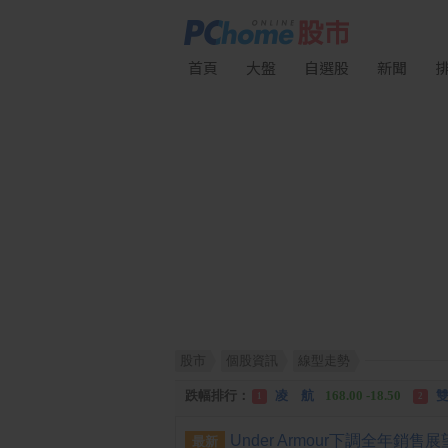
首頁
大盤
自選股
新聞
股市
個股資訊
線型走勢
漲幅排行：
川 湖
11,110.00 +1,010.00
1
跌幅排行：
凌 航
168.00 -18.50
雙
1
2
漲停排行：
中化生
35.75 +3.25
川
1
2
最新