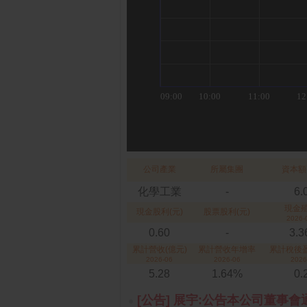
公司產業
所屬集團
資本額
化學工業
-
6.
現金
現金股利(元)
股票股利(元)
2026-
0.60
-
3.
累計營收(億元)
累計營收年增率
累計稅後盈
2026-06
2026-06
2026
5.28
1.64%
0.
[公告] 展宇:公告本公司董事會通