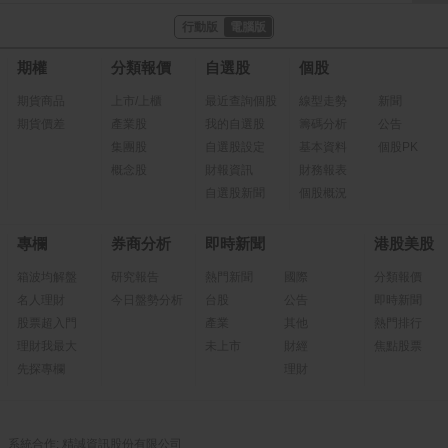
行動版
電腦版
期權
分類報價
自選股
個股
期貨商品
上市/上櫃
最近查詢個股
線型走勢
新聞
期貨價差
產業股
我的自選股
籌碼分析
公告
集團股
自選股設定
基本資料
個股PK
概念股
財報資訊
財務報表
自選股新聞
個股概況
專欄
券商分析
即時新聞
港股美股
箱波均解盤
研究報告
熱門新聞
國際
分類報價
名人理財
今日盤勢分析
台股
公告
即時新聞
股票超入門
產業
其他
熱門排行
理財我最大
未上市
財經
焦點股票
先探專欄
理財
系統合作: 精誠資訊股份有限公司