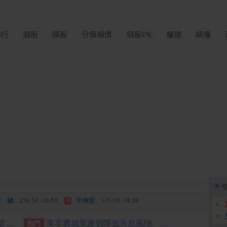
排行
選股
類股
分類報價
個股PK
權證
期權
中化生
35.75 +3.25
柏 騰
28.15 +2.55
2
3
 鍵
236.50 -26.00
禾伸堂
535.00 -58.00
3
 湖
11,110.00 +1,010.00
柏 騰
28.15 +2.55
3
Under Armour下調全年銷售展望 因財年首季收入遜預期
美非農就業疲弱降低升息風險 歐股收紅
熱門