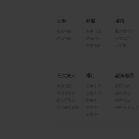
大盤
類股
權證
加權指數
集中市場
股票找權證
櫃買指數
櫃買中心
權證篩選
市場指數
權證排行
三大法人
排行
融資融券
買賣金額
上市排行
餘額統計
外資買賣超
上櫃排行
融資增減
投信買賣超
財務排行
融券增減
自營商買賣超
籌碼排行
使用率/券資比
網友排行