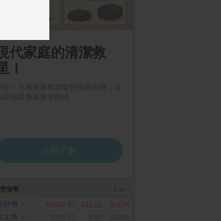
ard 1000點虛擬點數
【Aesop】腋下身體噴霧
PChome 購物儲值100
50ml 兩款任選 (一般/草
00元
本)
密貨幣
更多
比特幣
64927.47
332.02
0.51%
BTC
以太幣
1915.73
9.29
0.49%
ETH