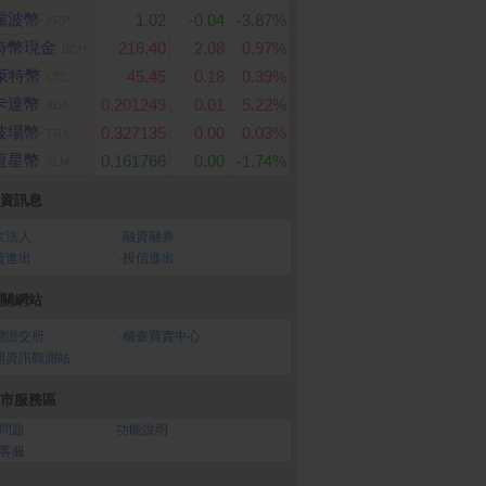
瑞波幣
1.02
-0.04
-3.87%
XRP
特幣現金
216.40
2.08
0.97%
BCH
萊特幣
45.45
0.18
0.39%
LTC
卡達幣
0.201249
0.01
5.22%
ADA
波場幣
0.327135
0.00
0.03%
TRX
恆星幣
0.161766
0.00
-1.74%
XLM
資訊息
大法人
‧
融資融券
資進出
‧
投信進出
關網站
灣證交所
‧
櫃臺買賣中心
開資訊觀測站
市服務區
問題
‧
功能說明
客服