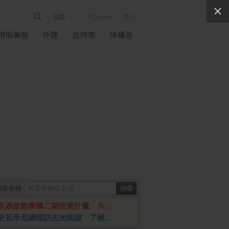
新聞
PChome
登入
港股美股
外匯
比特幣
除權息
個股名稱
京鼎啟動泰國二期投資計畫 斥...
史瓦帝尼總理訪志光能源 了解...