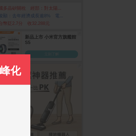
國多晶矽關稅 經部：對太陽...
俊顯：去年經濟成長逾8% 電...
台幣貶2.7分 收32.288元