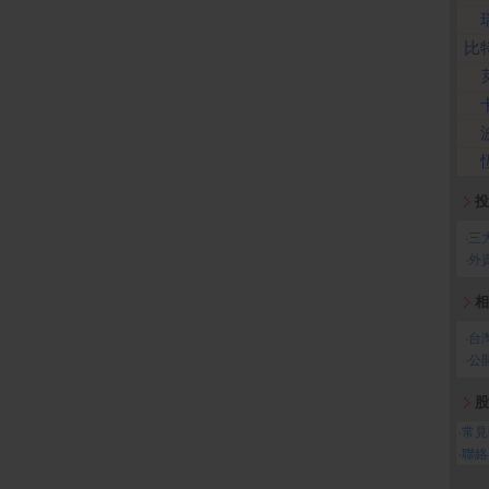
比
投
‧
三
‧
外
相
‧
台
‧
公
股
‧
常見
‧
聯絡