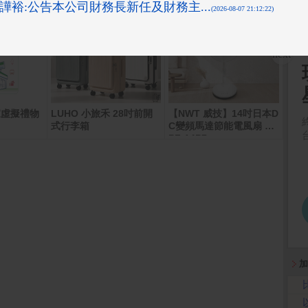
家虛擬禮物
LUHO 小旅禾 28吋前開
【NWT 威技】14吋日本D
MyC
式行李箱
C變頻馬達節能電風扇 W
卡
PF-14P7
加