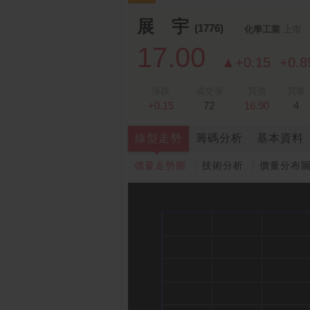
跌停排行：
凌 航
168.00 -18.50
雙
1
2
展 宇
(1776)
化學工業
上市
17.00
▲+0.15
+0.
漲跌
成交張
買價
買量
+0.15
72
16.90
4
線型走勢
籌碼分析
基本資料
價量走勢圖
技術分析
價量分布