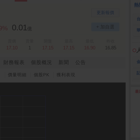
 鍵
236.50 -26.00
勤 誠
1,115.00 -120.00
3
熱
更新報價
0.01
+ 加自選
89%
億
賣價
賣量
開盤
最高
最低
昨收
17.10
1
17.15
17.15
16.90
16.85
財務報表
個股概況
新聞
公告
圖
價量明細
個股PK
獲利表現
最
2