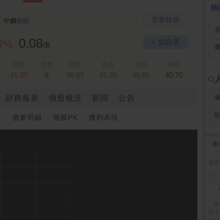
 鍵
236.50 -26.00
勤 誠
1,115.00 -120.00
3
熱
更新報價
中鋼
集團
0.08
+ 加自選
47%
億
賣價
賣量
開盤
最高
最低
昨收
41.30
8
40.65
41.35
40.65
40.70
財務報表
個股概況
新聞
公告
圖
價量明細
個股PK
獲利表現
最
2
最近
『最
登入