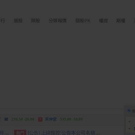
排行
選股
類股
分類報價
個股PK
權證
期權
中化生
35.75 +3.25
柏 騰
28.15 +2.55
2
3
 鍵
236.50 -26.00
禾伸堂
535.00 -58.00
3
 湖
11,110.00 +1,010.00
柏 騰
28.15 +2.55
3
[公告] 正隆:澄清115/08/07工商時報報導
[公告] 上緯投控:公告本公司名稱由「上緯國際投資控股股份有限公司」更名為「上緯國際控股股份有限公司」，公告期間：115年6月11日至115年9月10日。
熱門