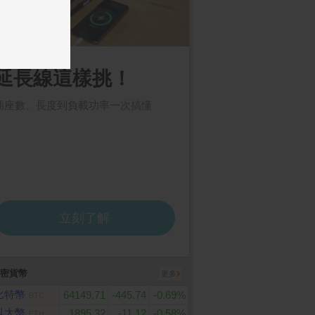
密貨幣
更多
比特幣
64149.71
-445.74
-0.69%
BTC
以太幣
1895.32
-11.12
-0.58%
ETH