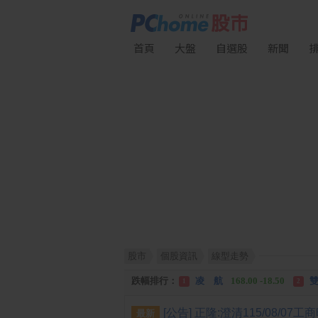
首頁
大盤
自選股
新聞
股市
個股資訊
線型走勢
漲幅排行：
川 湖
11,110.00 +1,010.00
1
跌幅排行：
凌 航
168.00 -18.50
雙
1
2
漲停排行：
中化生
35.75 +3.25
川
1
2
最新