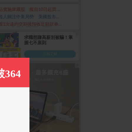
品實施庫藏股 擬自10日起買...
資人關注中東局勢 美國股市...
股1次違約交割後預收足額款券...