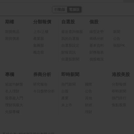
行動版
電腦版
期權
分類報價
自選股
個股
期貨商品
上市/上櫃
最近查詢個股
線型走勢
新聞
期貨價差
產業股
我的自選股
籌碼分析
公告
集團股
自選股設定
基本資料
個股PK
概念股
財報資訊
財務報表
自選股新聞
個股概況
專欄
券商分析
即時新聞
港股美股
箱波均解盤
研究報告
熱門新聞
國際
分類報價
名人理財
今日盤勢分析
台股
公告
即時新聞
股票超入門
產業
其他
熱門排行
理財我最大
未上市
財經
焦點股票
先探專欄
理財