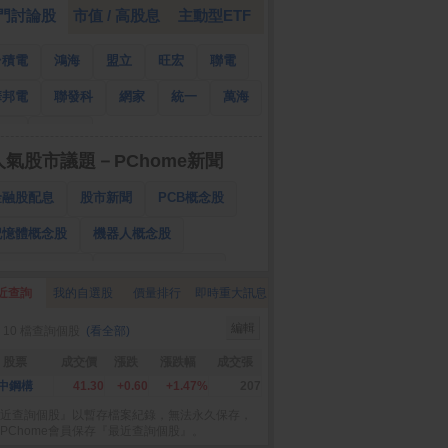
門討論股
市值 / 高股息
主動型ETF
台積電
鴻海
盟立
旺宏
聯電
華邦電
聯發科
網家
統一
萬海
南亞
國泰金
人氣股市議題－PChome新聞
金融股配息
股市新聞
PCB概念股
記憶體概念股
機器人概念股
低軌衛星概念股
CPO、BBU概念股
近查詢
我的自選股
價量排行
即時重大訊息
025金融股配息
AI眼鏡概念股
編輯
 10 檔查詢個股
(看全部)
降息概念股
儲能概念股
甲骨文概念股
股票
成交價
漲跌
漲跌幅
成交張
股東會紀念品
中鋼構
41.30
+0.60
+1.47%
207
近查詢個股』以暫存檔案紀錄，無法永久保存，
PChome會員保存『最近查詢個股』。