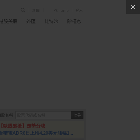
新聞
PChome
登入
港股美股
外匯
比特幣
除權息
個股名稱
【歐股盤後】走勢分歧
台積電ADR6日上漲4.20美元漲幅1...