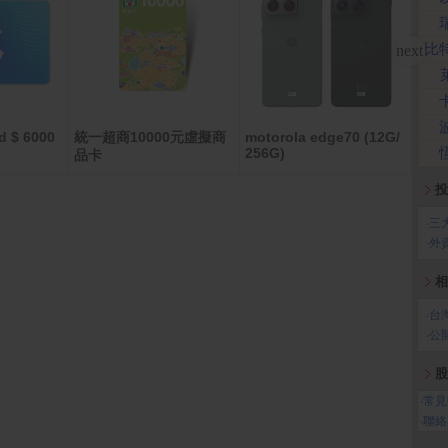
比
d $ 6000
統一超商10000元虛擬商
motorola edge70 (12G/
春風
256G)
品卡
生紙(
投
‧
三
‧
外
相
‧
台
‧
公
股
‧
常見
‧
聯絡