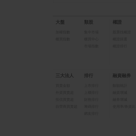
大盤
類股
權證
加權指數
集中市場
股票找權證
櫃買指數
櫃買中心
權證篩選
市場指數
權證排行
三大法人
排行
融資融券
買賣金額
上市排行
餘額統計
外資買賣超
上櫃排行
融資增減
投信買賣超
財務排行
融券增減
自營商買賣超
籌碼排行
使用率/券資比
網友排行