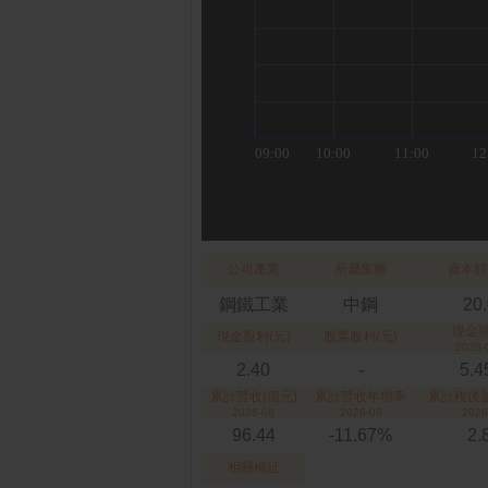
公司產業
所屬集團
資本額
鋼鐵工業
中鋼
20
現金
現金股利(元)
股票股利(元)
2026-
2.40
-
5.
累計營收(億元)
累計營收年增率
累計稅後盈
2026-06
2026-06
2026
96.44
-11.67%
2.
相關權証