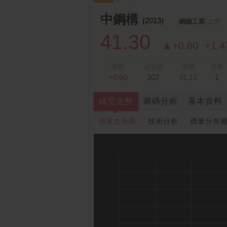
跌停排行：
凌 航
168.00 -18.50
雙
1
2
中鋼構
(2013)
鋼鐵工業
上市
41.30
▲+0.60
+1.
漲跌
成交張
買價
買量
+0.60
207
41.15
1
線型走勢
籌碼分析
基本資料
價量走勢圖
技術分析
價量分布