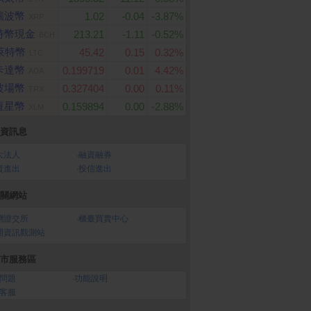
瑞波幣
1.02
-0.04
-3.87%
XRP
特幣現金
213.21
-1.11
-0.52%
BCH
萊特幣
45.42
0.15
0.32%
LTC
卡達幣
0.199719
0.01
4.42%
ADA
波場幣
0.327404
0.00
0.11%
TRX
 三層超厚柔感抽取衛
PChome 購物儲值100,0
vivo Y21 5G (6G/12
恆星幣
0.159894
0.00
-2.88%
兩入組
100抽x8包x8串/箱)
00元
XLM
資訊息
大法人
‧
融資融券
資進出
‧
投信進出
關網站
灣證交所
‧
櫃臺買賣中心
開資訊觀測站
市服務區
問題
‧
功能說明
客服