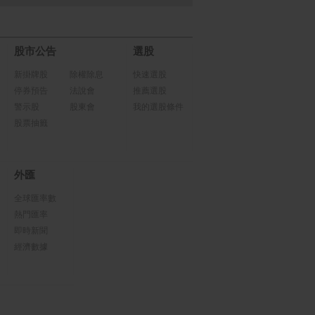
股市公告
選股
新掛牌股
除權除息
快速選股
停券預告
法說會
推薦選股
警示股
股東會
我的選股條件
股票抽籤
外匯
全球匯率數
熱門匯率
即時新聞
經濟數據