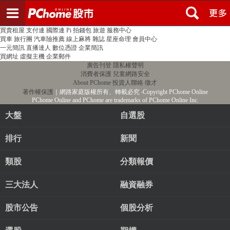
登入
註冊
PChome首頁
線上購物
24h購物
書店
露天拍賣
比比昂代購
新聞
/
氣象
股市
個人新聞台
廣告刊登
加入聯播網
全球購物
買賣租屋
支付連
國際連
Pi 拍錢包
旅遊
服務中心
買車
旅行團
汽車險推薦
線上麻將
雜誌
星座命理
會員中心
一元簡訊
直播達人
數位憑證
企業簡訊
買網址
虛擬主機
企業郵件
廣告刊登
隱私權聲明
消費者保護
兒童網路安全
About PChome
投資人聯絡
徵才
著作權保護
｜網路家庭版權所有、轉載必究
‧Copyright PChome Online
PChome Online and PChome are trademarks of PChome Online Inc.
大盤
自選股
排行
新聞
類股
分類報價
三大法人
融資融券
股市公告
個股分析