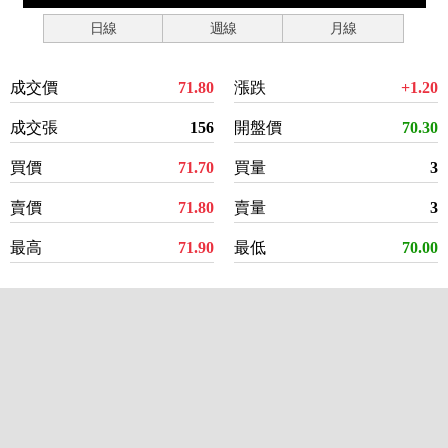
日線
週線
月線
成交價
71.80
漲跌
+1.20
成交張
156
開盤價
70.30
買價
71.70
買量
3
賣價
71.80
賣量
3
最高
71.90
最低
70.00