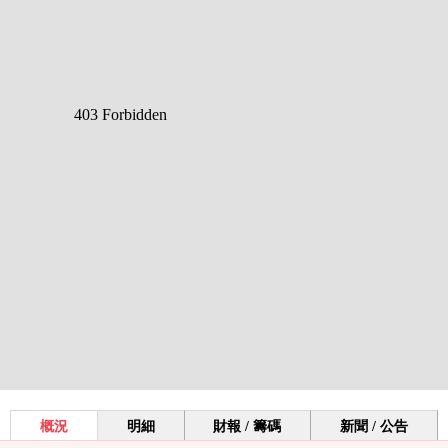
概況
明細
財報 / 籌碼
新聞 / 公告