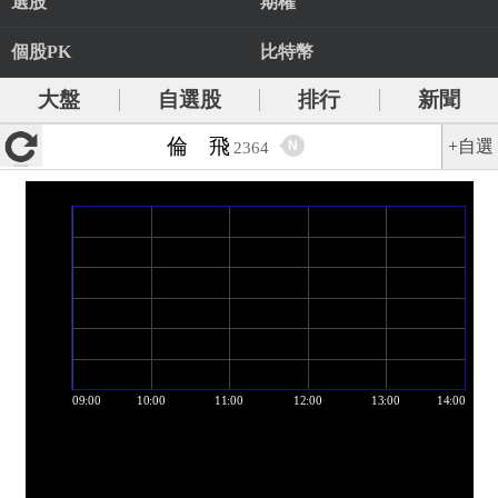
選股
期權
個股PK
比特幣
大盤
自選股
排行
新聞
倫 飛
+自選
N
2364