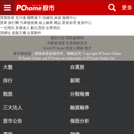
登入
註冊
PChome首頁
線上購物
24h購物
書店
露天拍賣
比比昂代購
新聞
/
氣象
股市
個人新聞台
廣告刊登
加入聯播網
全球購物
買賣租屋
支付連
國際連
Pi 拍錢包
旅遊
服務中心
買車
旅行團
汽車險推薦
線上麻將
雜誌
星座命理
會員中心
一元簡訊
直播達人
數位憑證
企業簡訊
買網址
虛擬主機
企業郵件
廣告刊登
隱私權聲明
消費者保護
兒童網路安全
About PChome
投資人聯絡
徵才
著作權保護
｜網路家庭版權所有、轉載必究
‧Copyright PChome Online
PChome Online and PChome are trademarks of PChome Online Inc.
大盤
自選股
排行
新聞
類股
分類報價
三大法人
融資融券
股市公告
個股分析