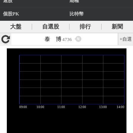
選股
期權
個股PK
比特幣
大盤
自選股
排行
新聞
泰 博
+自選
N
4736