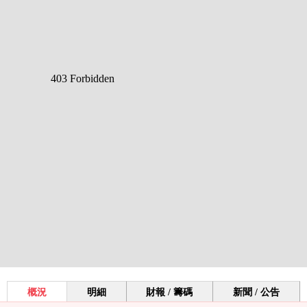
概況
明細
財報 / 籌碼
新聞 / 公告