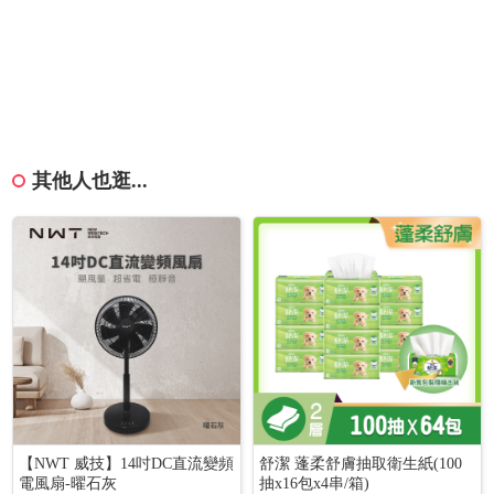
其他人也逛...
【NWT 威技】14吋DC直流變頻
舒潔 蓬柔舒膚抽取衛生紙(100
電風扇-曜石灰
抽x16包x4串/箱)