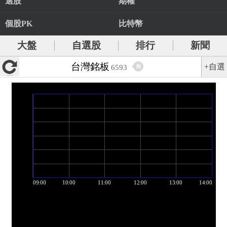
選股
期權
個股PK
比特幣
大盤
自選股
排行
新聞
台灣銘板
+自選
N
6593