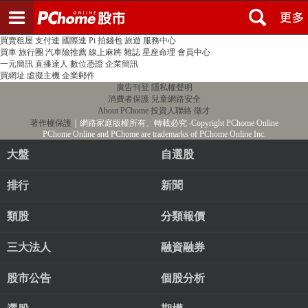
登入
註冊
PChome首頁
線上購物
24h購物
書店
露天拍賣
比比昂代購
新聞
/
氣象
股市
個人新聞台
廣告刊登
加入聯播網
全球購物
買賣租屋
支付連
國際連
Pi 拍錢包
旅遊
服務中心
買車
旅行團
汽車險推薦
線上麻將
雜誌
星座命理
會員中心
一元簡訊
直播達人
數位憑證
企業簡訊
買網址
虛擬主機
企業郵件
廣告刊登
隱私權聲明
消費者保護
兒童網路安全
About PChome
投資人聯絡
徵才
著作權保護
｜網路家庭版權所有、轉載必究
‧Copyright PChome Online
PChome Online and PChome are trademarks of PChome Online Inc.
大盤
自選股
排行
新聞
類股
分類報價
三大法人
融資融券
股市公告
個股分析