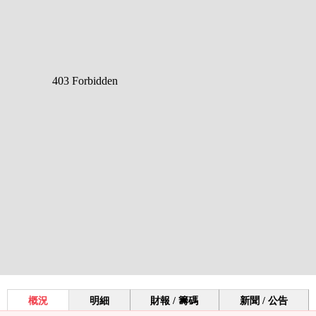
概況
明細
財報 / 籌碼
新聞 / 公告