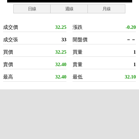
日線
週線
月線
成交價
32.25
漲跌
-0.20
成交張
33
開盤價
－－
買價
32.25
買量
1
賣價
32.40
賣量
1
最高
32.40
最低
32.10